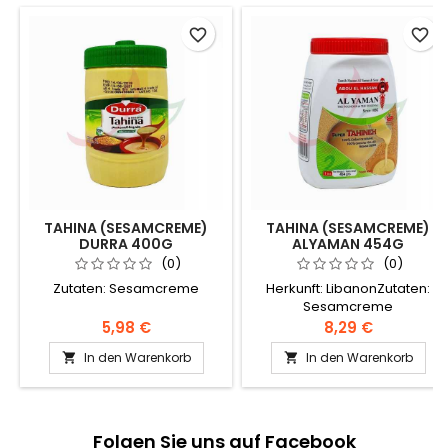
favorite_border
favorite_border
TAHINA (SESAMCREME)
TAHINA (SESAMCREME)
DURRA 400G
ALYAMAN 454G
(0)
(0)
Zutaten: Sesamcreme
Herkunft: LibanonZutaten:
Sesamcreme
5,98 €
8,29 €
In den Warenkorb
In den Warenkorb


Folgen Sie uns auf Facebook