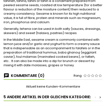
tahineh, tahina, tahini or tahin is a condiment prepared from
peeled sesame seeds, roasted at low temperature (for a better
flavour a reduction of the moisture content) then reduced to a
creamy consistency. Sesame is known for its high nutritional
value, it is full of fibre, protein and minerals such as magnesium,
iron, phosphorus and calcium.
Generally, tehena can be used in both salty (sauces, dressings,
skewers) and sweet (halawa, pastries) recipes.
In the Middle East, sesame cream is commonly combined with
lemon juice and/or garlic and yoghurt to form a creamy sauce
that is indispensable as an accompaniment to falafels or in the
preparation of traditional hummus, baba ghanouj (eggplant
caviar), foul mdamas (marinated cooked beans), or fatteh,
etc... It can also be made into a dip for brunch or dessert by
mixing it with date molasses, grapes or honey.
KOMMENTARE (0)
Rang
Aktuell keine Kunden-Kommentare
5 ANDERE ARTIKEL IN DER GLEICHEN KATEGORIE:
<
>