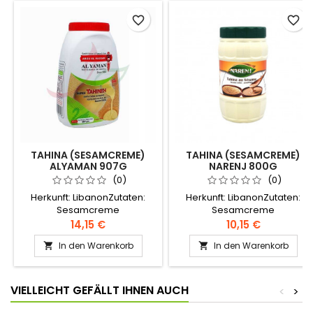
favorite_border
favorite_border
TAHINA (SESAMCREME)
TAHINA (SESAMCREME)
ALYAMAN 907G
NARENJ 800G
(0)
(0)
Herkunft: LibanonZutaten:
Herkunft: LibanonZutaten:
Sesamcreme
Sesamcreme
14,15 €
10,15 €
In den Warenkorb
In den Warenkorb


VIELLEICHT GEFÄLLT IHNEN AUCH
<
>