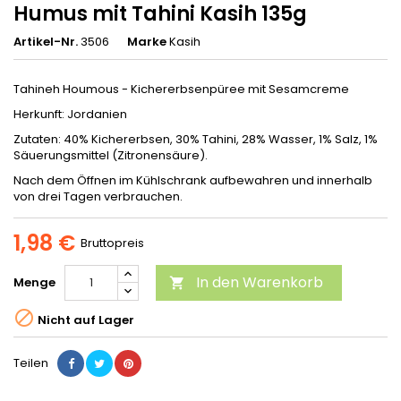
Humus mit Tahini Kasih 135g
Artikel-Nr.
3506
Marke
Kasih
Tahineh Houmous - Kichererbsenpüree mit Sesamcreme
Herkunft: Jordanien
Zutaten: 40% Kichererbsen, 30% Tahini, 28% Wasser, 1% Salz, 1%
Säuerungsmittel (Zitronensäure).
Nach dem Öffnen im Kühlschrank aufbewahren und innerhalb
von drei Tagen verbrauchen.
1,98 €
Bruttopreis
In den Warenkorb
Menge


Nicht auf Lager
Teilen