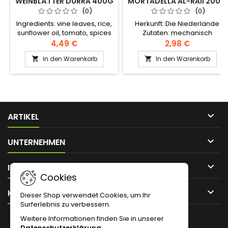
WEINBLÄTTER DURRA 400G
MORTADELLA AL-RAII 200G
(0)
(0)
Ingredients: vine leaves, rice,
Herkunft: Die Niederlande
sunflower oil, tomato, spices
Zutaten: mechanisch
(parsley - mint - pepper -
getrenntes Hühnerfleisch
4,49 €
2,98 €
onion), water, salt, citric acid
(79%), Wasser, Weizenmehl,
In den Warenkorb
In den Warenkorb


Kräuter, dehydrierter
Glukosesirup, Kartoffelstärke,
Salz, Hühnerfleisch (1%), Soja,
Konservierungsmittel E250

ARTIKEL

UNTERNEHMEN

IHR KONTO
Cookies

KONTAKT
Dieser Shop verwendet Cookies, um Ihr
Surferlebnis zu verbessern.
NEWSLETTER
Weitere Informationen finden Sie in unserer
Datenschutzerklärung
.