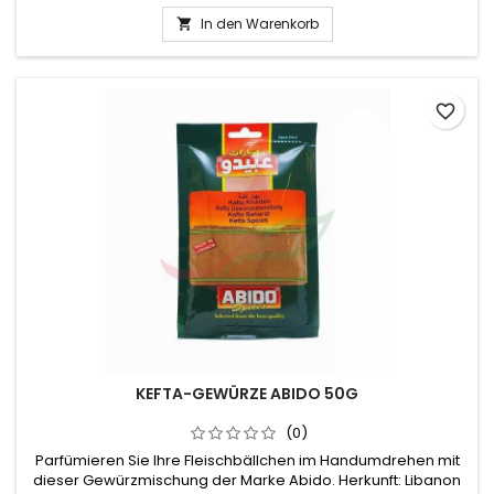
Spuren von Sesam, Senf oder Gluten enthalten. An einem
In den Warenkorb

kühlen und trockenen Ort aufbewahren.
favorite_border
KEFTA-GEWÜRZE ABIDO 50G
(0)
Parfümieren Sie Ihre Fleischbällchen im Handumdrehen mit
dieser Gewürzmischung der Marke Abido. Herkunft: Libanon