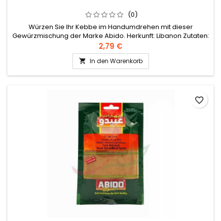
(0)
Würzen Sie Ihr Kebbe im Handumdrehen mit dieser
Gewürzmischung der Marke Abido. Herkunft: Libanon Zutaten:
Kreuzkümmel, Majoran, Minze, Paprika, schwarzer Pfeffer,
2,79 €
Zimt, Muskatnuss, Nelke, roter Piment, Rosenblatt. An einem
In den Warenkorb

kühlen und trockenen Ort aufbewahren
favorite_border