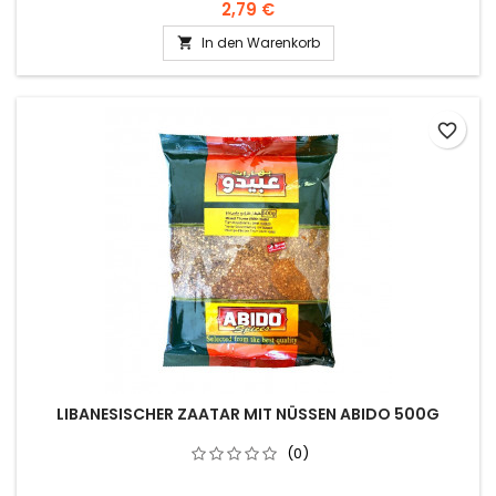
Zutaten: Zimt, schwarzer Pfeffer, Paprika,
2,79 €
Mononatriumglutamat. An einem kühlen und trockenen Ort
In den Warenkorb

aufbewahren.
favorite_border
LIBANESISCHER ZAATAR MIT NÜSSEN ABIDO 500G
(0)