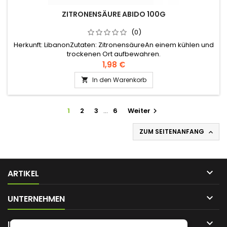
ZITRONENSÄURE ABIDO 100G
(0)
Herkunft: LibanonZutaten: ZitronensäureAn einem kühlen und
trockenen Ort aufbewahren.
1,98 €
In den Warenkorb

1
2
3
…
6
Weiter

ZUM SEITENANFANG


ARTIKEL

UNTERNEHMEN

IHR KONTO