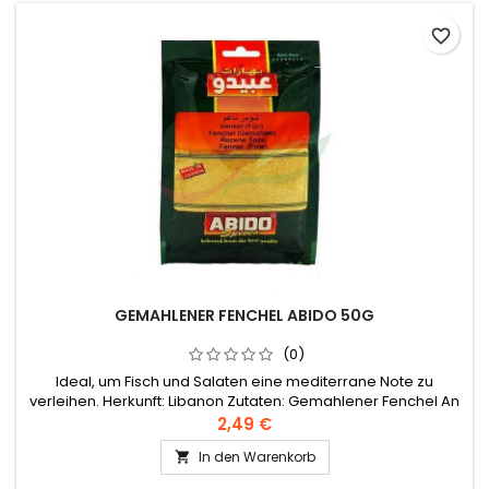
favorite_border
GEMAHLENER FENCHEL ABIDO 50G
(0)
Ideal, um Fisch und Salaten eine mediterrane Note zu
verleihen. Herkunft: Libanon Zutaten: Gemahlener Fenchel An
einem kühlen, trockenen Ort aufbewahren.
2,49 €
In den Warenkorb
