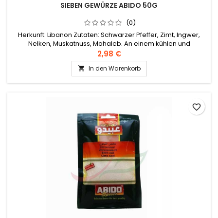
SIEBEN GEWÜRZE ABIDO 50G
(0)
Herkunft: Libanon Zutaten: Schwarzer Pfeffer, Zimt, Ingwer,
Nelken, Muskatnuss, Mahaleb. An einem kühlen und
trockenen Ort aufbewahren.
2,98 €
In den Warenkorb

favorite_border