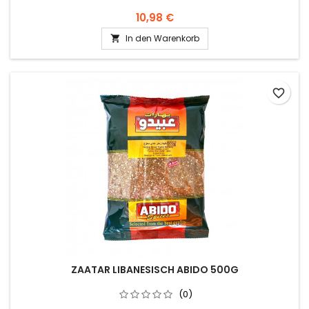
10,98 €
In den Warenkorb

favorite_border
ZAATAR LIBANESISCH ABIDO 500G
(0)