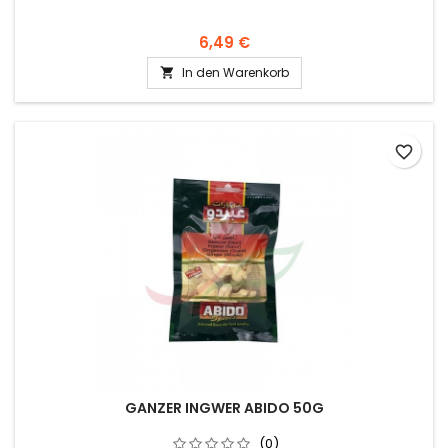
6,49 €
In den Warenkorb

favorite_border
GANZER INGWER ABIDO 50G
(0)