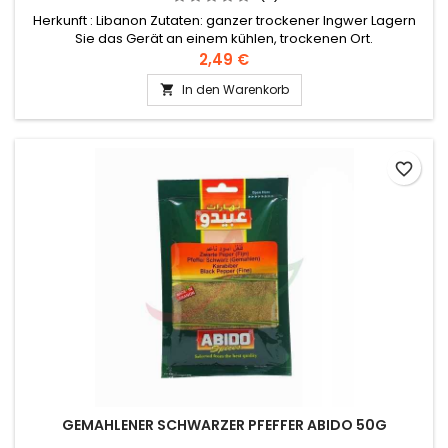
Herkunft : Libanon Zutaten: ganzer trockener Ingwer Lagern
Sie das Gerät an einem kühlen, trockenen Ort.
2,49 €
In den Warenkorb

favorite_border
GEMAHLENER SCHWARZER PFEFFER ABIDO 50G