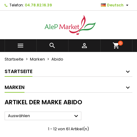

Telefon:
04.78.82.16.39
Deutsch
×
×
×
×
Mes listes d'envies
((modalTitle))
Wunschliste erstellen
Anmelden
Créer une nouvelle liste
add_circle_outline
((confirmMessage))
Sie müssen angemeldet sein, um Artikel Ihrer
Name der Wunschliste
Wunschliste hinzufügen zu können.
0



shopping_cart
((cancelText))
((modalDeleteText))
Abbrechen
Anmelden
Startseite
Marken
Abido
Abbrechen
Wunschliste erstellen
STARTSEITE
MARKEN
ARTIKEL DER MARKE ABIDO

Auswählen
1 - 12 von 61 Artikel(n)