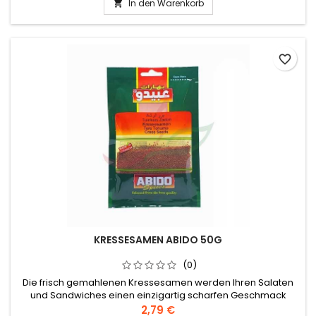
In den Warenkorb

favorite_border
KRESSESAMEN ABIDO 50G
(0)
Die frisch gemahlenen Kressesamen werden Ihren Salaten
und Sandwiches einen einzigartig scharfen Geschmack
verleihen. Herkunft: Libanon Zutaten: Samen von Kresse. Kann
2,79 €