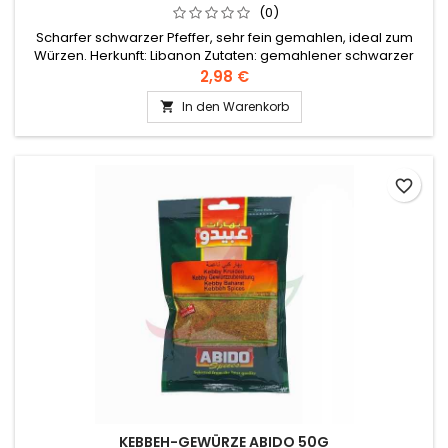
(0)
Scharfer schwarzer Pfeffer, sehr fein gemahlen, ideal zum
Würzen. Herkunft: Libanon Zutaten: gemahlener schwarzer
Pfeffer
2,98 €
In den Warenkorb

favorite_border
KEBBEH-GEWÜRZE ABIDO 50G