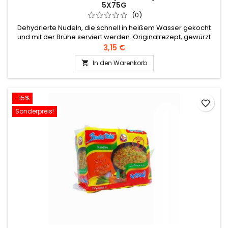
5X75G
(0)
Dehydrierte Nudeln, die schnell in heißem Wasser gekocht
und mit der Brühe serviert werden. Originalrezept, gewürzt
mit Gemüsebrühe.
3,15 €
In den Warenkorb

-15%
favorite_border
Sonderpreis!