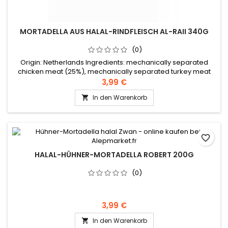
MORTADELLA AUS HALAL-RINDFLEISCH AL-RAII 340G
(0)
Origin: Netherlands Ingredients: mechanically separated
chicken meat (25%), mechanically separated turkey meat
(23%), bovine lungs (19%), water, flour, flour, beef fat (7%),
3,99 €
salt, beef meat (1%), herbs and spices (coriander), garlic
In den Warenkorb

powder, maltodextrin, dextrose, spice extracts, soya,
stabilizer E450, preservative E250
favorite_border
HALAL-HÜHNER-MORTADELLA ROBERT 200G
(0)
3,99 €
In den Warenkorb
