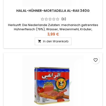
HALAL-HÜHNER-MORTADELLA AL-RAII 340G
(0)
Herkunft: Die Niederlande Zutaten: mechanisch getrenntes
Hühnerfleisch (79%), Wasser, Weizenmehl, Kräuter,
dehydrierter Glukosesirup, Kartoffelstärke, Salz, Hühnerfleisch
3,99 €
(1%), Soja, Konservierungsmittel E250
In den Warenkorb

favorite_border