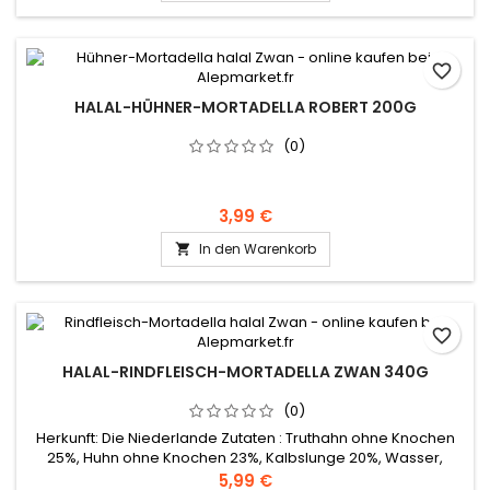
favorite_border
HALAL-HÜHNER-MORTADELLA ROBERT 200G
(0)
3,99 €
In den Warenkorb

favorite_border
HALAL-RINDFLEISCH-MORTADELLA ZWAN 340G
(0)
Herkunft: Die Niederlande Zutaten : Truthahn ohne Knochen
25%, Huhn ohne Knochen 23%, Kalbslunge 20%, Wasser,
Rinderfett 7%, Kalbsherz 6%, Kartoffelstärke, Senfmehl, Salz,
5,99 €