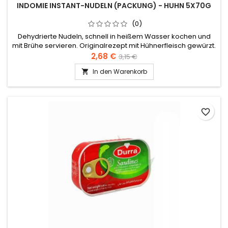
INDOMIE INSTANT-NUDELN (PACKUNG) - HUHN 5X70G
(0)
Dehydrierte Nudeln, schnell in heißem Wasser kochen und
mit Brühe servieren. Originalrezept mit Hühnerfleisch gewürzt.
2,68 €
3,15 €
In den Warenkorb

favorite_border