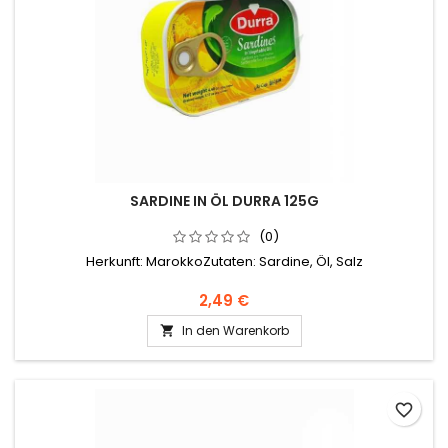
SARDINE IN ÖL DURRA 125G
(0)
Herkunft: MarokkoZutaten: Sardine, Öl, Salz
2,49 €
In den Warenkorb

favorite_border