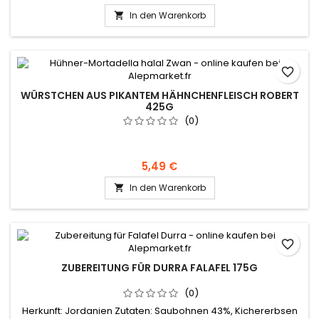
Stabilisator : E451, Gewürze, Antioxidationsmittel : E316,
In den Warenkorb

Konservierungsmittel : E250
favorite_border
WÜRSTCHEN AUS PIKANTEM HÄHNCHENFLEISCH ROBERT
425G
(0)
5,49 €
In den Warenkorb

favorite_border
ZUBEREITUNG FÜR DURRA FALAFEL 175G
(0)
Herkunft: Jordanien Zutaten: Saubohnen 43%, Kichererbsen