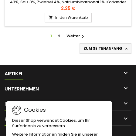
43%, Salz 3%, Zwiebel 4%, Natriumbicarbonat 1%, Koriander
5%, Kreuzkümmel 1%, Kurkuma, Knoblauch
2,25 €
In den Warenkorb

1
2
Weiter

ZUM SEITENANFANG


ARTIKEL

UNTERNEHMEN

IHR KONTO
Cookies

KONTAKT
Dieser Shop verwendet Cookies, um Ihr
Surferlebnis zu verbessern.
Weitere Informationen finden Sie in unserer
NEWSLETTER