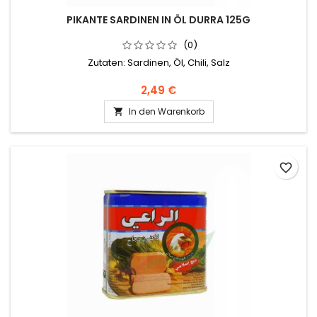
PIKANTE SARDINEN IN ÖL DURRA 125G
(0)
Zutaten: Sardinen, Öl, Chili, Salz
2,49 €
In den Warenkorb

favorite_border