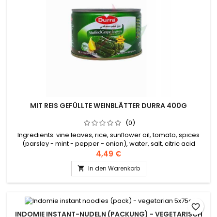
MIT REIS GEFÜLLTE WEINBLÄTTER DURRA 400G
(0)
Ingredients: vine leaves, rice, sunflower oil, tomato, spices
(parsley - mint - pepper - onion), water, salt, citric acid
4,49 €
In den Warenkorb

favorite_border
INDOMIE INSTANT-NUDELN (PACKUNG) - VEGETARISCH