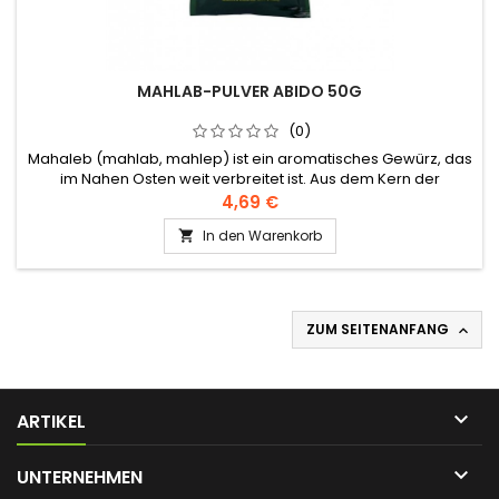
MAHLAB-PULVER ABIDO 50G
(0)
Mahaleb (mahlab, mahlep) ist ein aromatisches Gewürz, das
im Nahen Osten weit verbreitet ist. Aus dem Kern der
Schwarzkirsche gewonnen, hat dieses Gewürz einen
4,69 €
bittersüßen Geschmack und verleiht den Zubereitungen, die
In den Warenkorb

es enthalten, einen unverwechselbaren Duft. Traditionell wird
Mahaleb festlichem Gebäck wie Maamoul, Barazek usw. und
bestimmten...
ZUM SEITENANFANG


ARTIKEL

UNTERNEHMEN