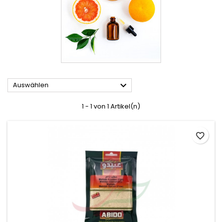

Auswählen
1 - 1 von 1 Artikel(n)
favorite_border