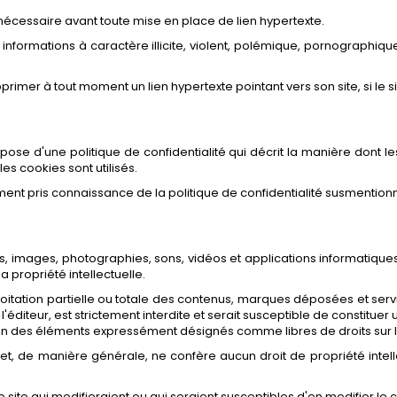
t nécessaire avant toute mise en place de lien hypertexte.
s informations à caractère illicite, violent, polémique, pornographiq
primer à tout moment un lien hypertexte pointant vers son site, si le s
spose d'une politique de confidentialité qui décrit la manière dont 
 les cookies sont utilisés.
alement pris connaissance de la politique de confidentialité susmention
ues, images, photographies, sons, vidéos et applications informatiques
a propriété intellectuelle.
loitation partielle ou totale des contenus, marques déposées et ser
 l'éditeur, est strictement interdite et serait susceptible de constitue
ption des éléments expressément désignés comme libres de droits sur le
t, de manière générale, ne confère aucun droit de propriété intellec
ur le site qui modifieraient ou qui seraient susceptibles d'en modifier l