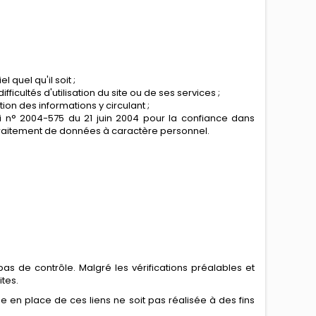
 quel qu'il soit ;
ficultés d'utilisation du site ou de ses services ;
ion des informations y circulant ;
 Loi n° 2004-575 du 21 juin 2004 pour la confiance dans
 traitement de données à caractère personnel.
pas de contrôle. Malgré les vérifications préalables et
ites.
 en place de ces liens ne soit pas réalisée à des fins