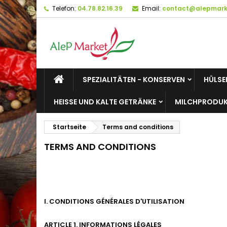
Telefon:
04.78.82.16.39
Email:
contact@alepmarke
M
(
W
A
add_circle_outline
((
Si
Na
zu
SPEZIALITÄTEN - KONSERVEN
HÜLSE
HEISSE UND KALTE GETRÄNKE
MILCHPRODUK
Startseite
Terms and conditions
TERMS AND CONDITIONS
I. CONDITIONS GÉNÉRALES D'UTILISATION
ARTICLE 1. INFORMATIONS LÉGALES