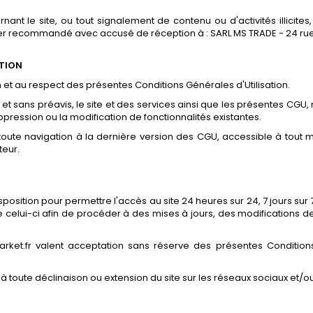
 le site, ou tout signalement de contenu ou d'activités illicites, l
ier recommandé avec accusé de réception à : SARL MS TRADE - 24 ru
ATION
ion et au respect des présentes Conditions Générales d'Utilisation.
t et sans préavis, le site et des services ainsi que les présentes CGU
ppression ou la modification de fonctionnalités existantes.
ant toute navigation à la dernière version des CGU, accessible à tou
teur.
sposition pour permettre l'accès au site 24 heures sur 24, 7 jours sur
e celui-ci afin de procéder à des mises à jours, des modifications d
arket.fr valent acceptation sans réserve des présentes Conditions
à toute déclinaison ou extension du site sur les réseaux sociaux et/