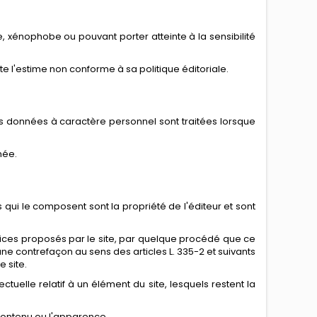
ue, xénophobe ou pouvant porter atteinte à la sensibilité
ite l'estime non conforme à sa politique éditoriale.
les données à caractère personnel sont traitées lorsque
née.
 qui le composent sont la propriété de l'éditeur et sont
vices proposés par le site, par quelque procédé que ce
r une contrefaçon au sens des articles L. 335-2 et suivants
 site.
tuelle relatif à un élément du site, lesquels restent la
e contenu ou l'apparence.