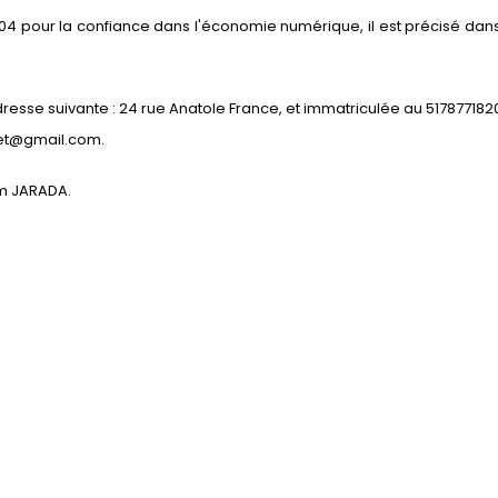
2004 pour la confiance dans l'économie numérique, il est précisé dans 
adresse suivante : 24 rue Anatole France, et immatriculée au 51787718
ket@gmail.com.
am JARADA.