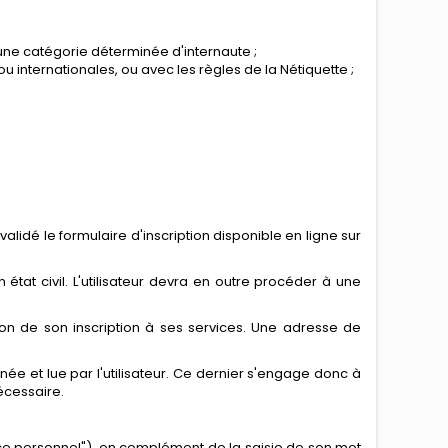
 à une catégorie déterminée d'internaute ;
 internationales, ou avec les règles de la Nétiquette ;
alidé le formulaire d'inscription disponible en ligne sur
 état civil. L'utilisateur devra en outre procéder à une
ation de son inscription à ses services. Une adresse de
e et lue par l'utilisateur. Ce dernier s'engage donc à
écessaire.
space personnel"), en complément de la saisie de son mot