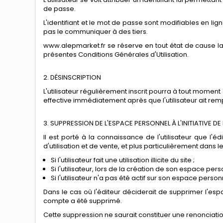
de passe.
L'identifiant et le mot de passe sont modifiables en lig
pas le communiquer à des tiers.
www.alepmarket.fr se réserve en tout état de cause la 
présentes Conditions Générales d'Utilisation.
2. DÉSINSCRIPTION
L'utilisateur régulièrement inscrit pourra à tout mome
effective immédiatement après que l'utilisateur ait rempl
3. SUPPRESSION DE L'ESPACE PERSONNEL À L'INITIATIVE DE 
Il est porté à la connaissance de l'utilisateur que l'
d'utilisation et de vente, et plus particulièrement dans le
Si l'utilisateur fait une utilisation illicite du site ;
Si l'utilisateur, lors de la création de son espace pe
Si l'utilisateur n'a pas été actif sur son espace pers
Dans le cas où l'éditeur déciderait de supprimer l'espa
compte a été supprimé.
Cette suppression ne saurait constituer une renonciation