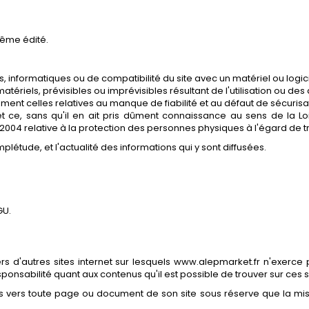
même édité.
informatiques ou de compatibilité du site avec un matériel ou logiciel
iels, prévisibles ou imprévisibles résultant de l'utilisation ou des dif
ment celles relatives au manque de fiabilité et au défaut de sécurisat
ite et ce, sans qu'il en ait pris dûment connaissance au sens de la
 2004 relative à la protection des personnes physiques à l'égard de
complétude, et l'actualité des informations qui y sont diffusées.
CGU.
ers d'autres sites internet sur lesquels www.alepmarket.fr n'exerce 
esponsabilité quant aux contenus qu'il est possible de trouver sur ces s
tes vers toute page ou document de son site sous réserve que la mise