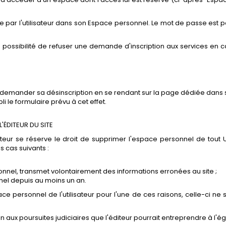
ne par l'utilisateur dans son Espace personnel. Le mot de passe est per
possibilité de refuser une demande d'inscription aux services en ca
nt demander sa désinscription en se rendant sur la page dédiée dans 
i le formulaire prévu à cet effet.
L'ÉDITEUR DU SITE
éditeur se réserve le droit de supprimer l'espace personnel de tout U
s cas suivants :
rsonnel, transmet volontairement des informations erronées au site ;
onnel depuis au moins un an.
ce personnel de l'utilisateur pour l'une de ces raisons, celle-ci ne 
 aux poursuites judiciaires que l'éditeur pourrait entreprendre à l'éga