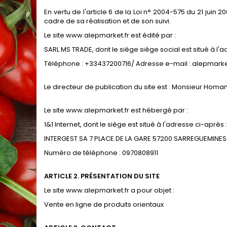
En vertu de l'article 6 de la Loi n° 2004-575 du 21 juin 
cadre de sa réalisation et de son suivi.
Le site www.alepmarket.fr est édité par :
SARL MS TRADE, dont le siège siège social est situé à l'
Téléphone : +33437200716/ Adresse e-mail : alepmar
Le directeur de publication du site est : Monsieur Hom
Le site www.alepmarket.fr est hébergé par :
1&1 Internet, dont le siège est situé à l'adresse ci-après :
INTERGEST SA 7 PLACE DE LA GARE 57200 SARREGUEMINES
Numéro de téléphone : 0970808911
ARTICLE 2. PRÉSENTATION DU SITE
Le site www.alepmarket.fr a pour objet :
Vente en ligne de produits orientaux