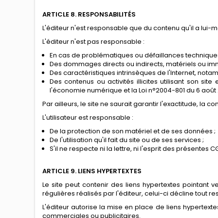
ARTICLE 8. RESPONSABILITÉS
L'éditeur n'est responsable que du contenu qu'il a lui-
L'éditeur n'est pas responsable :
En cas de problématiques ou défaillances techniques, 
Des dommages directs ou indirects, matériels ou immatér
Des caractéristiques intrinsèques de l'Internet, notam
Des contenus ou activités illicites utilisant son s
l'économie numérique et la Loi n°2004-801 du 6 août
Par ailleurs, le site ne saurait garantir l'exactitude, la 
L'utilisateur est responsable :
De la protection de son matériel et de ses données ;
De l'utilisation qu'il fait du site ou de ses services ;
S'il ne respecte ni la lettre, ni l'esprit des présentes 
ARTICLE 9. LIENS HYPERTEXTES
Le site peut contenir des liens hypertextes pointant v
régulières réalisés par l'éditeur, celui-ci décline tout r
L'éditeur autorise la mise en place de liens hypertex
commerciales ou publicitaires.