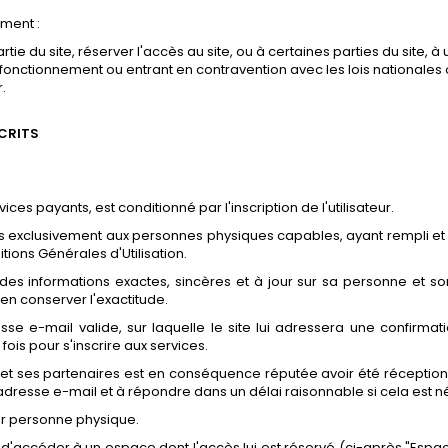
oment :
rtie du site, réserver l'accès au site, ou à certaines parties du site,
onctionnement ou entrant en contravention avec les lois nationales ou
r.
SCRITS
ces payants, est conditionné par l'inscription de l'utilisateur.
vés exclusivement aux personnes physiques capables, ayant rempli et v
tions Générales d'Utilisation.
ir des informations exactes, sincères et à jour sur sa personne et son
'en conserver l'exactitude.
resse e-mail valide, sur laquelle le site lui adressera une confirm
ois pour s'inscrire aux services.
 ses partenaires est en conséquence réputée avoir été réceptionné
dresse e-mail et à répondre dans un délai raisonnable si cela est n
par personne physique.
ettant d'accéder à un espace dont l'accès lui est réservé (ci-après "E