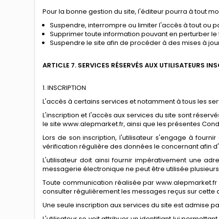
Pour la bonne gestion du site, l'éditeur pourra à tout m
Suspendre, interrompre ou limiter l'accès à tout ou pa
Supprimer toute information pouvant en perturber le f
Suspendre le site afin de procéder à des mises à jou
ARTICLE 7. SERVICES RÉSERVÉS AUX UTILISATEURS IN
1. INSCRIPTION
L'accès à certains services et notamment à tous les servi
L'inscription et l'accès aux services du site sont réser
le site www.alepmarket.fr, ainsi que les présentes Condi
Lors de son inscription, l'utilisateur s'engage à fourn
vérification régulière des données le concernant afin d
L'utilisateur doit ainsi fournir impérativement une ad
messagerie électronique ne peut être utilisée plusieurs f
Toute communication réalisée par www.alepmarket.fr et
consulter régulièrement les messages reçus sur cette a
Une seule inscription aux services du site est admise 
L'utilisateur se voit attribuer un identifiant lui perm