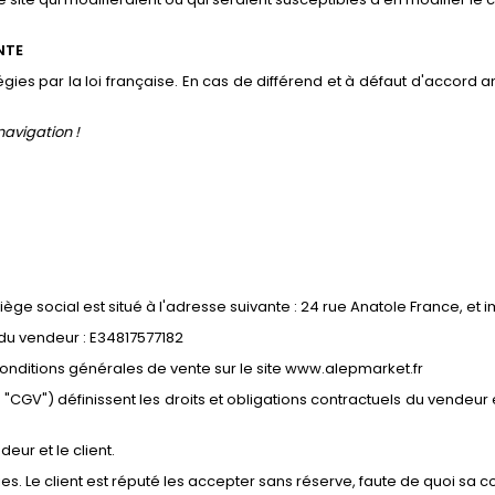
NTE
gies par la loi française. En cas de différend et à défaut d'accord am
navigation !
siège social est situé à l'adresse suivante : 24 rue Anatole France, e
du vendeur : E34817577182
 conditions générales de vente sur le site www.alepmarket.fr
CGV") définissent les droits et obligations contractuels du vendeur 
eur et le client.
ties. Le client est réputé les accepter sans réserve, faute de quoi s