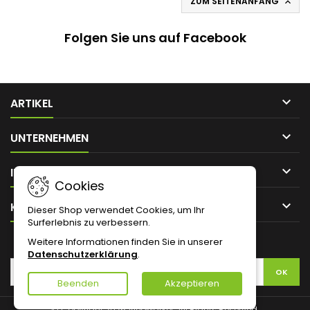
ZUM SEITENANFANG

Folgen Sie uns auf Facebook

ARTIKEL

UNTERNEHMEN

IHR KONTO
Cookies

KONTAKT
Dieser Shop verwendet Cookies, um Ihr
Surferlebnis zu verbessern.
Weitere Informationen finden Sie in unserer
NEWSLETTER
Datenschutzerklärung
.
Beenden
Akzeptieren
© Copyright 2026 AlepMarket. All Rights Reserved.