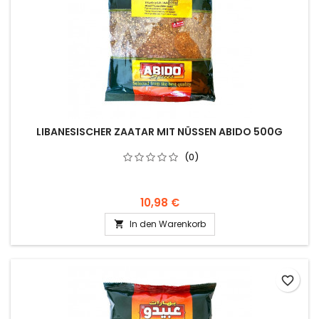
LIBANESISCHER ZAATAR MIT NÜSSEN ABIDO 500G
(0)
10,98 €
In den Warenkorb

favorite_border