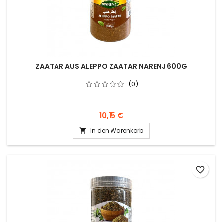
ZAATAR AUS ALEPPO ZAATAR NARENJ 600G
(0)
10,15 €
In den Warenkorb

favorite_border