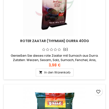
ROTER ZAATAR (THYMIAN) DURRA 400G
(0)
Genießen Sie dieses rote Zaatar mit Sumach aus Durra.
Zutaten: Weizen, Sesam, Salz, Sumach, Fenchel, Anis,
Koriander, Pflanzenöl
3,98 €
In den Warenkorb

favorite_border