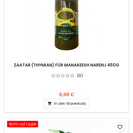
ZAATAR (THYMIAN) FÜR MANAKEESH NARENJ 450G
(0)
6,98 €
In den Warenkorb

Nicht auf Lager
favorite_border