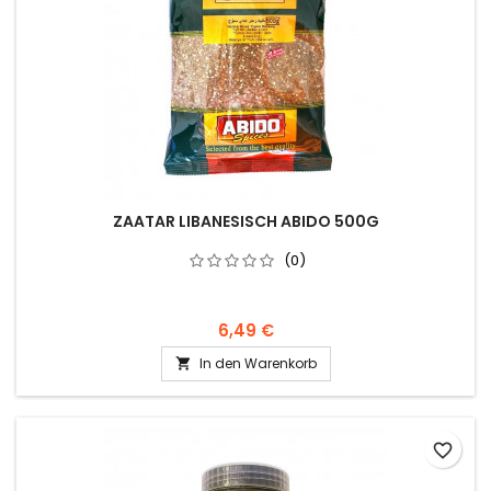
ZAATAR LIBANESISCH ABIDO 500G
(0)
6,49 €
In den Warenkorb

favorite_border