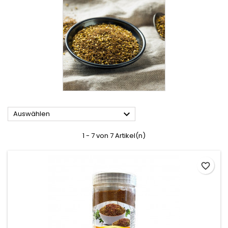

Auswählen
1 - 7 von 7 Artikel(n)
favorite_border