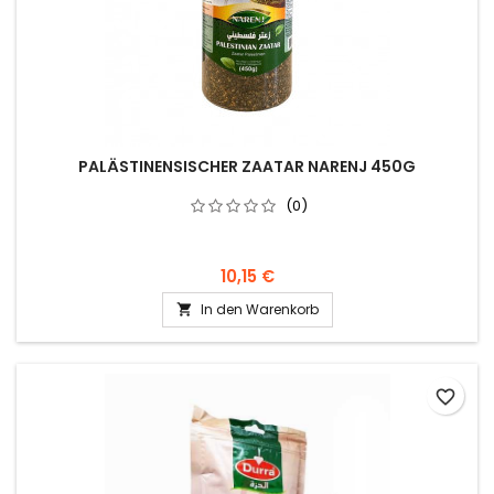
PALÄSTINENSISCHER ZAATAR NARENJ 450G
(0)
10,15 €
In den Warenkorb

favorite_border