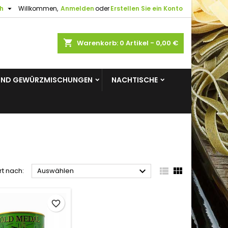

h
Willkommen,
Anmelden
oder
Erstellen Sie ein Konto
×
×
×
×
shopping_cart
Warenkorb:
0
Artikel - 0,00 €
gen
UND GEWÜRZMISCHUNGEN
NACHTISCHE
)
n
n



rt nach:
Auswählen
favorite_border