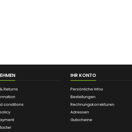
NEHMEN
IHR KONTO
& Returns
Persönliche Infos
ormation
Bestellungen
d conditions
Rechnungskorrekturen
policy
Adressen
payment
Gutscheine
tacter