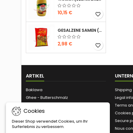
10,15 €
favorite_border
GESALZENE SAMEN (GROSSE GRÖSSE) ALSAMIR 300G
2,98 €
favorite_border
ARTIKEL
UNTER
Baklawa
Shipping 
Ghee - Butterschmalz
Legal inf
Olivenöl
Terms an
Cookies
Tahini
Cookies 
Zaitoune
Secure 
Dieser Shop verwendet Cookies, um Ihr
Surferlebnis zu verbessern.
Geröstete Nüsse
Nous con