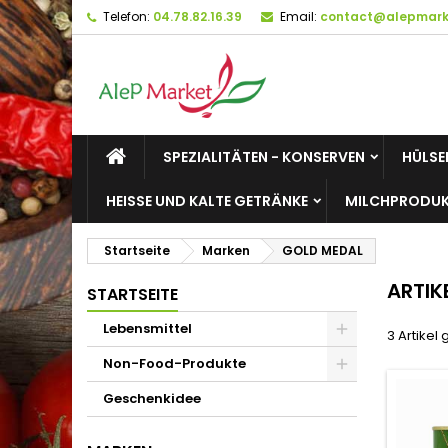
Telefon:
04.78.82.16.39
Email:
contact@alepmarke
M
(
W
A
add_circle_outline
((
Si
Na
zu
SPEZIALITÄTEN - KONSERVEN
HÜLSE
HEISSE UND KALTE GETRÄNKE
MILCHPRODUK
Startseite
Marken
GOLD MEDAL
ARTIK
STARTSEITE
Lebensmittel
3 Artikel
Non-Food-Produkte
Geschenkidee