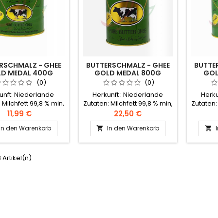
RSCHMALZ - GHEE
BUTTERSCHMALZ - GHEE
BUTTE
D MEDAL 400G
GOLD MEDAL 800G
GOL
(0)
(0)
unft: Niederlande
Herkunft : Niederlande
Herku
 Milchfett 99,8 % min,
Zutaten: Milchfett 99,8 % min,
Zutaten:
htigkeit 0,2 % max
Feuchtigkeit 0,2 % max
Feuch
11,99 €
22,50 €
offe Geklärte Butter
Aromastoffe Geklärte Butter
Aromast
In den Warenkorb
In den Warenkorb


hmilch (Al Bakara Al
aus Kuhmilch (Al Bakara Al
aus Kuh
Haloub).Bei
Haloub).Bei
peratur (unter 21°)
Raumtemperatur (unter 21°)
Raumtem
ere Monate lang
mehrere Monate lang
mehr
3 Artikel(n)
r, wenn sie in einem
haltbar, wenn sie in einem
haltbar
tdichten Behälter
luftdichten Behälter
luft
bewahrt werden.
aufbewahrt werden.
auf