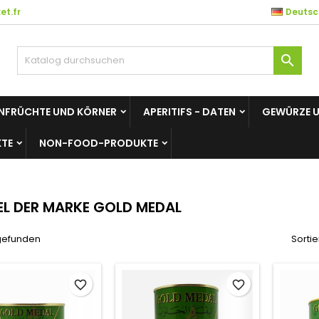
t.fr
Deutsc
es listes d'envies
(modalTitle))
unschliste erstellen
nmelden

Créer une nouvelle liste
confirmMessage))
e müssen angemeldet sein, um Artikel Ihrer Wunschliste hinzufü
me der Wunschliste
 können.
NFRÜCHTE UND KÖRNER
APERITIFS - DATEN
GEWÜRZE 
((cancelText))
((modalDeleteText)
Abbrechen
Anmelde
TE
NON-FOOD-PRODUKTE
Abbrechen
Wunschliste erstelle
EL DER MARKE GOLD MEDAL
 gefunden
Sortie
favorite_border
favorite_border