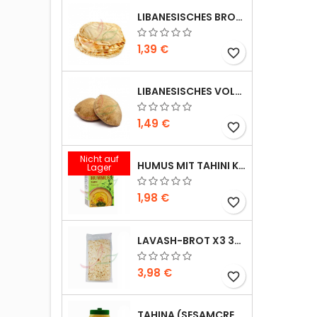
LIBANESISCHES BROT X5 300G
1,39 €
favorite_border
LIBANESISCHES VOLLKORNBROT X5 300G
1,49 €
favorite_border
Nicht auf
HUMUS MIT TAHINI KASIH 135G
Lager
1,98 €
favorite_border
LAVASH-BROT X3 300G
3,98 €
favorite_border
TAHINA (SESAMCREME) DURRA 800G