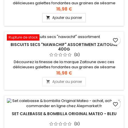
délicieuses galettes fondantes aux graines de sésame
torréfiées, parsemées d'éclats de pistache craquants.
16,98 €
Ingrédients : Farine, beurre clarifié, sésame, sucre, pistache,
Ajouter au panier

levure, eau Recette authentique levantine
Rupture de stock
favorite_border
BISCUITS SECS "NAWACHIF" ASSORTIMENT ZAITOUNE
400G
(0)
Découvrez la finesse de la marque Zaitoune avec ces
délicieuses galettes fondantes aux graines de sésame
torréfiées, parsemées d'éclats de pistache craquants.
16,98 €
Ingrédients : Farine, beurre clarifié, sésame, sucre, pistache,
Ajouter au panier

levure, eau Recette authentique levantine
favorite_border
SET CALEBASSE & BOMBILLA ORIGINAL MATEO - BLEU
(0)