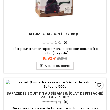
ALLUME CHARBON ÉLECTRIQUE
(0)
Idéal pour allumer rapidement le charbon destiné à la
chicha (narguilé).
16,92 €
21,15 €
Ajouter au panier

favorite_border
BARAZEK (BISCUIT FIN AU SÉSAME & ÉCLAT DE PISTACHE)
ZAITOUNE 500G
(0)
Découvrez la finesse de la marque Zaitoune avec ces