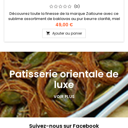
(0)
Découvrez toute la finesse de la marque Zaitoune avec ce
sublime assortiment de baklavas au pur beurre clarifié, miel
et généreusement garni de pistaches et noix de cajou.
49,00 €
Ingrédients : pistaches, noix de cajou, farine de blé, sel, sucre,
Ajouter au panier

beurre animal, amidon Recette authentique levantine
Patisserie orientale de
luxe
VOIR PLUS
Suivez-nous sur Facebook