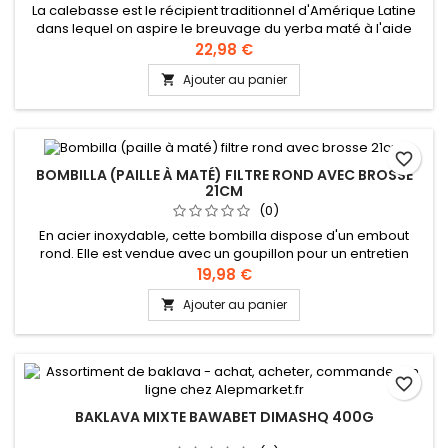
La calebasse est le récipient traditionnel d'Amérique Latine
dans lequel on aspire le breuvage du yerba maté à l'aide
d'une bombilla (paille spéciale munie d'un filtre à son
22,98 €
extrémité) Pour déguster le yerba maté, il vous faut trois
Ajouter au panier

essentiels : du maté, une calebasse, une bombilla 1-
Préparer l’eau chaude, non bouillante, idéalement entre 70°
et 80° 2-...
favorite_border
BOMBILLA (PAILLE À MATÉ) FILTRE ROND AVEC BROSSE
21CM
(0)
En acier inoxydable, cette bombilla dispose d'un embout
rond. Elle est vendue avec un goupillon pour un entretien
optimal. La bombilla est une paille spéciale avec un filtre à
19,98 €
son extrémité qui permet d'aspirer facilement le breuvage
Ajouter au panier

du maté. Pour déguster le yerba maté, il vous faut trois
essentiels : du maté, une calebasse, une bombilla 1-
Préparer...
favorite_border
BAKLAVA MIXTE BAWABET DIMASHQ 400G