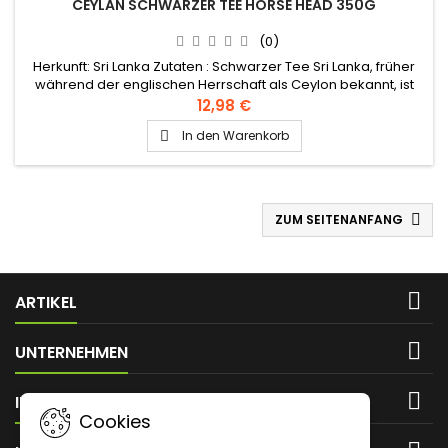
CEYLAN SCHWARZER TEE HORSE HEAD 350G
(0)
Herkunft: Sri Lanka Zutaten : Schwarzer Tee Sri Lanka, früher
während der englischen Herrschaft als Ceylon bekannt, ist
eines der Hauptanbauländer für schwarzen Tee.
12,98 €
In den Warenkorb

ZUM SEITENANFANG


ARTIKEL

UNTERNEHMEN

IHR KONTO
Cookies