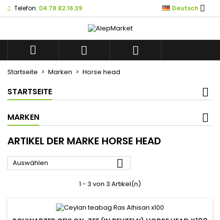

Telefon:
04.78.82.16.39
Deutsch
×
×
×
×
Mes listes d'envies
((modalTitle))
((title))
Anmelden
((confirmMessage))
Sie müssen angemeldet sein, um Artikel Ihrer
((label))



Wunschliste hinzufügen zu können.
add_circle_outline
Créer une nouvelle liste
Startseite
Marken
Horse head
((cancelText))
((modalDeleteText))
((cancelText))
((loginText))
STARTSEITE
((cancelText))
((createText))
MARKEN
ARTIKEL DER MARKE HORSE HEAD

Auswählen
1 - 3 von 3 Artikel(n)