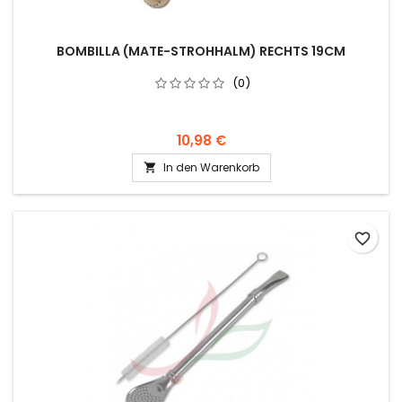
BOMBILLA (MATE-STROHHALM) RECHTS 19CM
(0)
10,98 €
In den Warenkorb

favorite_border