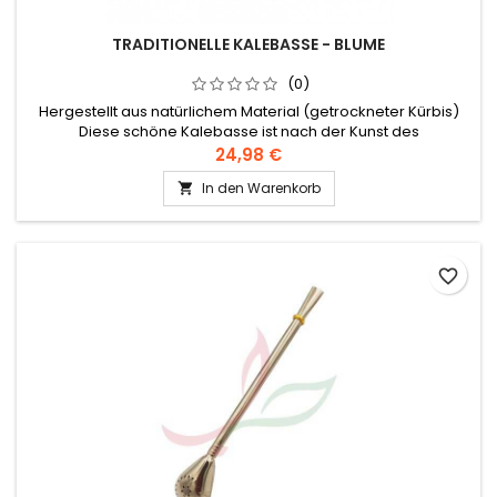
TRADITIONELLE KALEBASSE - BLUME
(0)
Hergestellt aus natürlichem Material (getrockneter Kürbis)
Diese schöne Kalebasse ist nach der Kunst des
Handbrennens gestaltet. Der obere Teil ist von Aluminium
24,98 €
umgeben. Es handelt sich um ein Naturprodukt - die Größen
In den Warenkorb

können ein wenig variieren. Bei der Verwendung des
Matebechers kommt es zu einer Verfärbung des
getrockneten Kürbisses. Dies ist ein...
favorite_border