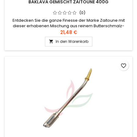
BAKLAVA GEMISCHT ZAITOUNE 400G
(0)
Entdecken Sie die ganze Finesse der Marke Zaitoune mit
dieser erhabenen Mischung aus reinem Butterschmalz-
Baklava, großzügig garniert mit Pistazien und Cashewnüssen.
21,48 €
Zutaten: Mehl, Butterschmalz, Zucker, Stärke, Salz,
In den Warenkorb

Milchpulver, Pistazien, Cashewnüsse Authentisches
Levantiner Rezept
favorite_border