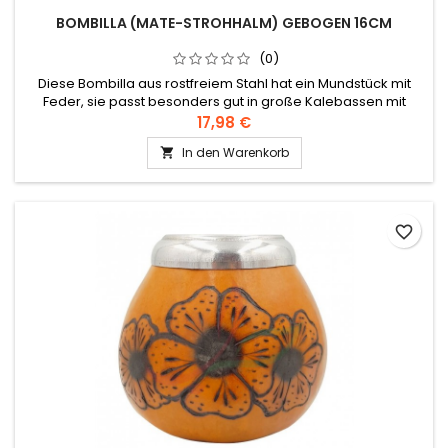
BOMBILLA (MATE-STROHHALM) GEBOGEN 16CM
(0)
Diese Bombilla aus rostfreiem Stahl hat ein Mundstück mit
Feder, sie passt besonders gut in große Kalebassen mit
Ringen. Die Bombilla ist ein spezieller Strohhalm mit einem
17,98 €
Filter an der Spitze, mit dem sich das Mate-Getränk leicht
In den Warenkorb

aufsaugen lässt.
favorite_border