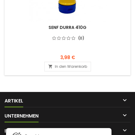
SENF DURRA 410G
(0)
3,98 €
In den Warenkorb


ARTIKEL

UNTERNEHMEN

IHR KONTO