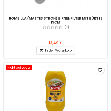
BOMBILLA (MATTES STROH) BIRNENFILTER MIT BÜRSTE
19CM
(0)
13,49 €
In den Warenkorb

Nicht auf Lager
favorite_border