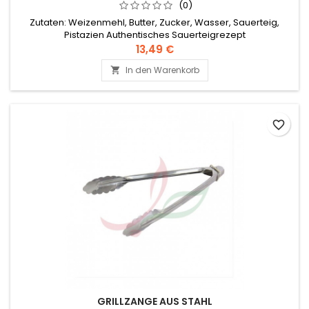
(0)
Zutaten: Weizenmehl, Butter, Zucker, Wasser, Sauerteig,
Pistazien Authentisches Sauerteigrezept
13,49 €
In den Warenkorb

favorite_border
GRILLZANGE AUS STAHL