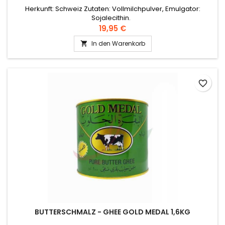
Herkunft: Schweiz Zutaten: Vollmilchpulver, Emulgator:
Sojalecithin.
19,95 €
In den Warenkorb

favorite_border
BUTTERSCHMALZ - GHEE GOLD MEDAL 1,6KG