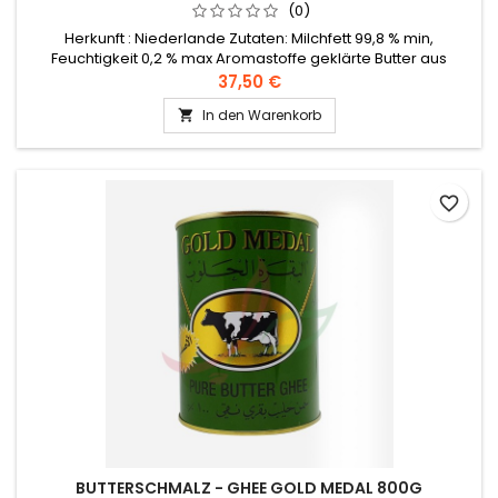
(0)
Herkunft : Niederlande Zutaten: Milchfett 99,8 % min,
Feuchtigkeit 0,2 % max Aromastoffe geklärte Butter aus
Kuhmilch (Al Bakara Al Haloub).Bei Raumtemperatur (unter
37,50 €
21°) mehrere Monate lang haltbar, wenn sie in einem
In den Warenkorb

luftdichten Behälter aufbewahrt werden.
favorite_border
BUTTERSCHMALZ - GHEE GOLD MEDAL 800G