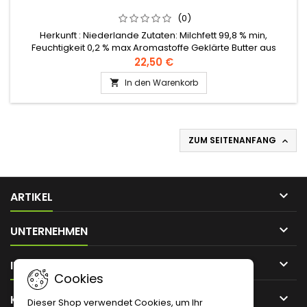
(0)
Herkunft : Niederlande Zutaten: Milchfett 99,8 % min,
Feuchtigkeit 0,2 % max Aromastoffe Geklärte Butter aus
Kuhmilch (Al Bakara Al Haloub).Bei Raumtemperatur (unter
22,50 €
21°) mehrere Monate lang haltbar, wenn sie in einem
In den Warenkorb

luftdichten Behälter aufbewahrt werden.
ZUM SEITENANFANG


ARTIKEL

UNTERNEHMEN

IHR KONTO
Cookies

KONTAKT
Dieser Shop verwendet Cookies, um Ihr