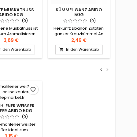
haben
E MUSKATNUSS
KÜMMEL GANZ ABIDO
I

spü
ABIDO 50G
50G
Geschma
(0)
(0)
ist in de
indis
ne Muskatnuss ist
Herkunft: Libanon Zutaten:
beliebt
zum Aromatisieren
ganzer Kreuzkümmel An
Zutat
échamels, Pürees,
einem kühlen und
3,69 €
2,49 €
gemahle
sch, Suppen und
trockenen Ort
ein
In den Warenkorb
In den Warenkorb

 Herkunft: Libanon
aufbewahren.
t
n: Muskatnuss. An
a
em kühlen und
rockenen Ort
<
>
ufbewahren.
favorite_border
LENER WEISSER P
ER ABIDO 50G
(0)
emahlener weißer
effer ideal zum
.Herkunft: Libanon
3,15 €