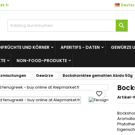
t.fr
Deutsc
es listes d'envies
unschliste erstellen
nmelden

Créer une nouvelle liste
e müssen angemeldet sein, um Artikel Ihrer Wunschliste hinzufü
me der Wunschliste
 können.
NFRÜCHTE UND KÖRNER
APERITIFS - DATEN
GEWÜRZE 
Abbrechen
Anmelde
TE
NON-FOOD-PRODUKTE
Abbrechen
Wunschliste erstelle
rzmischungen
Gewürze
Bockshornklee gemahlen Abido 50g
Bock
favorite_border
Artikel-N
Bockshor
Aromatis
Phytother
Eigensch