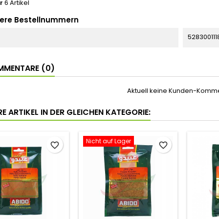
r
6 Artikel
ere Bestellnummern
528300111
MENTARE (0)
Aktuell keine Kunden-Komm
E ARTIKEL IN DER GLEICHEN KATEGORIE:
Nicht auf Lager
favorite_border
favorite_border