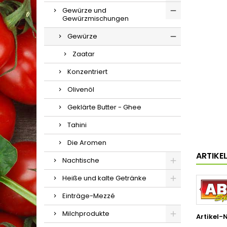
Gewürze und
Gewürzmischungen
Gewürze
Zaatar
Konzentriert
Olivenöl
Geklärte Butter - Ghee
Tahini
Die Aromen
ARTIKE
Nachtische
Heiße und kalte Getränke
Einträge-Mezzé
Milchprodukte
Artikel-N