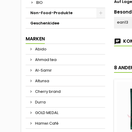
Auf Lage
BIO
Besond
Non-Food-Produkte
ean13
Geschenkidee
MARKEN
KOM
Abido
Ahmad tea
8 ANDER
Al-Samir
Altunsa
Cherry brand
Durra
GOLD MEDAL
Hamwi Café