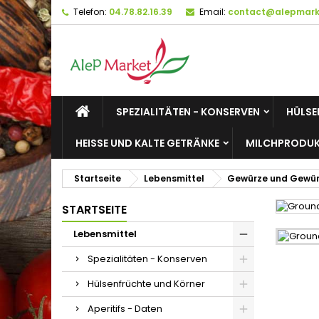
Telefon:
04.78.82.16.39
Email:
contact@alepmarke
M
W
A
add_circle_outline
Si
Na
zu
SPEZIALITÄTEN - KONSERVEN
HÜLSE
HEISSE UND KALTE GETRÄNKE
MILCHPRODUK
Startseite
Lebensmittel
Gewürze und Gewü
STARTSEITE
Lebensmittel
Spezialitäten - Konserven
Hülsenfrüchte und Körner
Aperitifs - Daten