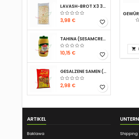
LAVASH-BROT X3 300G
GEWÜR
3,98 €
favorite_border
TAHINA (SESAMCREME) DURRA 800G

10,15 €
favorite_border
GESALZENE SAMEN (GROSSE GRÖSSE) ALSAMIR 300G
2,98 €
favorite_border
ARTIKEL
UNTER
Baklawa
Shipping 