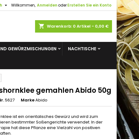

h
Willkommen,
Anmelden
oder
Erstellen Sie ein Konto
×
×
×
shopping_cart
Warenkorb:
0
Artikel - 0,00 €
gen
UND GEWÜRZMISCHUNGEN
NACHTISCHE
n
n
shornklee gemahlen Abido 50g
r.
5627
Marke
Abido
nklee ist ein orientalisches Gewürz und wird zum
ieren bestimmter Soßengerichte verwendet. In der
apie hat diese Pflanze eine Vielzahl von positiven
aften.