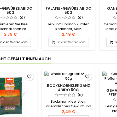
A-GEWÜRZE ABIDO
FALAFEL-GEWÜRZ ABIDO
GANZ
50G
50G
(0)
(0)
fümieren Sie Ihre
Herkunft: Libanon Zutaten:
Gemahle
ischbällchen im
Koriander, Salz,
ideal 
drehen mit dieser
Natriumbikarbonat,
von B
2,79 €
2,49 €
mischung der Marke
Knoblauch, Zwiebel,
Flei
In den Warenkorb
In den Warenkorb


. Herkunft: Libanon
Basilikum, Kreuzkümmel,
Gemüse.
en: Zimt, schwarzer
rote Chilischoten, Zimt,
Zutate
feffer, Paprika,
Majoran, Kümmel. An einem
ein
triumglutamat. An
kühlen und trockenen Ort
t
ICHT GEFÄLLT IHNEN AUCH
nem kühlen und
aufbewahren.
a
trockenen Ort
aufbewahren.
favorite_border
favorite_border
BOCKSHORNKLEE GANZ
ABIDO 50G
GEMAH
FEFF
(0)
Bockshornklee ist ein
orientalisches Gewürz und
Fein g
wird zum Aromatisieren
Pf
2,49 €
bestimmter Soßengerichte
Würzen