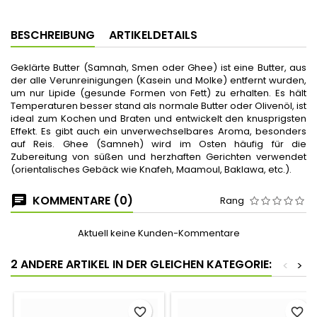
BESCHREIBUNG
ARTIKELDETAILS
Geklärte Butter (Samnah, Smen oder Ghee) ist eine Butter, aus
der alle Verunreinigungen (Kasein und Molke) entfernt wurden,
um nur Lipide (gesunde Formen von Fett) zu erhalten. Es hält
Temperaturen besser stand als normale Butter oder Olivenöl, ist
ideal zum Kochen und Braten und entwickelt den knusprigsten
Effekt. Es gibt auch ein unverwechselbares Aroma, besonders
auf Reis. Ghee (Samneh) wird im Osten häufig für die
Zubereitung von süßen und herzhaften Gerichten verwendet
(orientalisches Gebäck wie Knafeh, Maamoul, Baklawa, etc.).
KOMMENTARE (0)
Rang
Aktuell keine Kunden-Kommentare
2 ANDERE ARTIKEL IN DER GLEICHEN KATEGORIE:
<
>
favorite_border
favorite_border