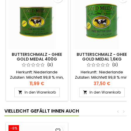
BUTTERSCHMALZ - GHEE
BUTTERSCHMALZ - GHEE
GOLD MEDAL 400G
GOLD MEDAL 1,6KG
(0)
(0)
Herkunft: Niederlande
Herkunft : Niederlande
Zutaten: Milchfett 99,8 % min,
Zutaten: Milchfett 99,8 % min,
Feuchtigkeit 0,2 % max
Feuchtigkeit 0,2 % max
11,99 €
37,50 €
Aromastoffe Geklärte Butter
Aromastoffe geklärte Butter
In den Warenkorb
In den Warenkorb


aus Kuhmilch (Al Bakara Al
aus Kuhmilch (Al Bakara Al
Haloub).Bei Raumtemperatur
Haloub).Bei Raumtemperatur
(unter 21°) mehrere Monate
(unter 21°) mehrere Monate
lang haltbar, wenn sie in
lang haltbar, wenn sie in
VIELLEICHT GEFÄLLT IHNEN AUCH
<
>
einem luftdichten Behälter
einem luftdichten Behälter
aufbewahrt werden.
aufbewahrt werden.
-8%
favorite_border