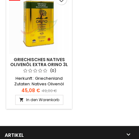
GRIECHISCHES NATIVES
OLIVENÖL EXTRA ORINO 3L
(0)
Herkunft : Griechenland
Zutaten: Natives Olivenöl
extra, erste Kaltpressung,
45,08 €
49,00 €
Säuregehalt weniger als
In den Warenkorb

0,3%.

ARTIKEL