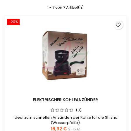
1 - 7 von 7 Artikel(n)
-20%
favorite_border
ELEKTRISCHER KOHLEANZÜNDER
(0)
Ideal zum schnellen Anzünden der Kohle für die Shisha
(Wasserpfeife).
16,92 €
21,15 €