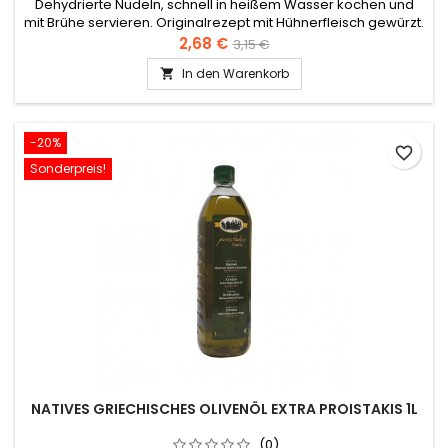
Dehydrierte Nudeln, schnell in heißem Wasser kochen und
mit Brühe servieren. Originalrezept mit Hühnerfleisch gewürzt.
2,68 €
3,15 €
In den Warenkorb

-20%
favorite_border
Sonderpreis!
NATIVES GRIECHISCHES OLIVENÖL EXTRA PROISTAKIS 1L
(0)