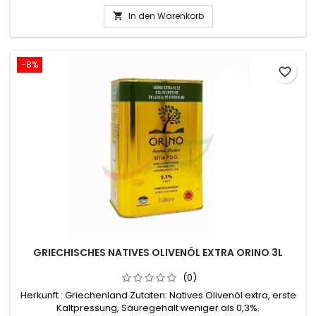
In den Warenkorb

-8%
favorite_border
GRIECHISCHES NATIVES OLIVENÖL EXTRA ORINO 3L
(0)
Herkunft : Griechenland Zutaten: Natives Olivenöl extra, erste
Kaltpressung, Säuregehalt weniger als 0,3%.