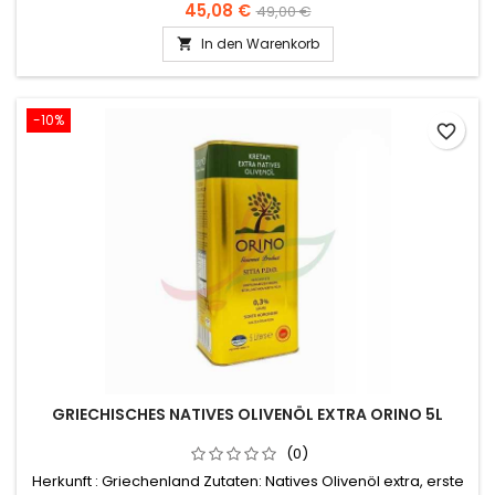
45,08 €
49,00 €
In den Warenkorb

-10%
favorite_border
GRIECHISCHES NATIVES OLIVENÖL EXTRA ORINO 5L
(0)
Herkunft : Griechenland Zutaten: Natives Olivenöl extra, erste