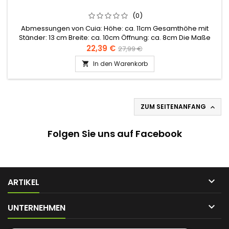
(0)
Abmessungen von Cuia: Höhe: ca. 11cm Gesamthöhe mit
Ständer: 13 cm Breite: ca. 10cm Öffnung: ca. 8cm Die Maße
können leicht variieren, da es sich um ein Naturprodukt
22,39 €
27,99 €
handelt.
In den Warenkorb

ZUM SEITENANFANG

Folgen Sie uns auf Facebook

ARTIKEL

UNTERNEHMEN