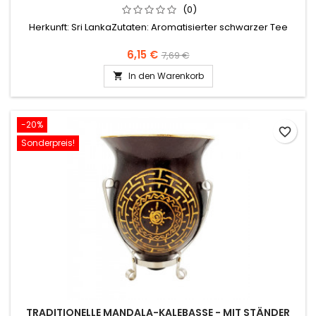
(0)
Herkunft: Sri LankaZutaten: Aromatisierter schwarzer Tee
6,15 €
7,69 €
In den Warenkorb

-20%
favorite_border
Sonderpreis!
TRADITIONELLE MANDALA-KALEBASSE - MIT STÄNDER