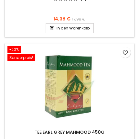
14,38 €
17,98 €
In den Warenkorb

-20%
favorite_border
Sonderpreis!
TEE EARL GREY MAHMOOD 450G