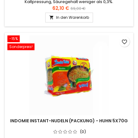
Kaltpressung, Säuregehalt weniger als 0,3%.
62,10 €
69,00 €
In den Warenkorb

-15%
favorite_border
Sonderpreis!
INDOMIE INSTANT-NUDELN (PACKUNG) - HUHN 5X70G
(0)