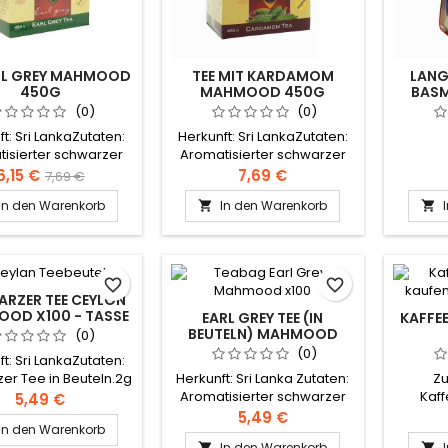
ARL GREY MAHMOOD
TEE MIT KARDAMOM
LANG
450G
MAHMOOD 450G
BAS
(0)
(0)
t: Sri LankaZutaten:
Herkunft: Sri LankaZutaten:
isierter schwarzer
Aromatisierter schwarzer
Tee
Tee mit Kardamon
6,15 €
7,69 €
7,69 €
In den Warenkorb
In den Warenkorb


favorite_border
favorite_border
RZER TEE CEYLON
OD X100 - TASSE
EARL GREY TEE (IN
KAFFE
GRATIS
BEUTELN) MAHMOOD
(0)
X100
(0)
t: Sri LankaZutaten:
Herkunft: Sri Lanka Zutaten:
Zu
er Tee in Beuteln.2g
Aromatisierter schwarzer
Kaff
Beutel
5,49 €
Tee 2g Beutel
Glukos
5,49 €
In den Warenkorb
hydr
In den Warenkorb

