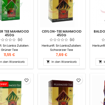
ER TEE MAHMOOD
CEYLON-TEE MAHMOOD
BALDO
450G
450G
(0)
(0)
t: Sri Lanka Zutaten :
Herkunft: Sri LankaZutaten:
Herkunf
Grüner Tee
Schwarzer Tee
11,55 €
7,69 €
In den Warenkorb
In den Warenkorb


favorite_border
favorite_border
reis!