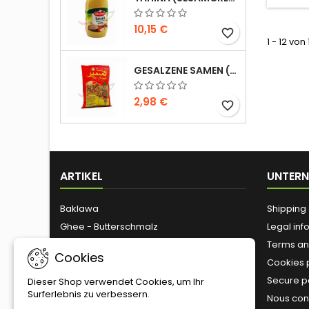
10,15 €
favorite_border
1 - 12 von
GESALZENE SAMEN (GROSSE GRÖSSE) ALSAMIR 300G
2,98 €
favorite_border
ARTIKEL
UNTER
Baklawa
Shipping 
Ghee - Butterschmalz
Legal inf
Olivenöl
Terms an
Cookies
Tahini
Cookies 
Zaitoune
Secure 
Dieser Shop verwendet Cookies, um Ihr
Surferlebnis zu verbessern.
Geröstete Nüsse
Nous con