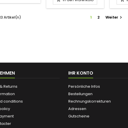
(Kokos
Stabilis
Trennmi
 13 Artikel(n)
1
2
Weiter

NEHMEN
IHR KONTO
& Returns
Persönliche Infos
ormation
Bestellungen
d conditions
Rechnungskorrekturen
policy
Adressen
payment
Gutscheine
tacter