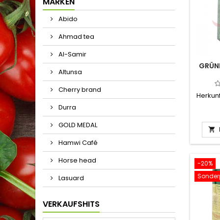
MARKEN
Abido
Ahmad tea
Al-Samir
GRÜN
Altunsa
Cherry brand
Herkunf
Durra
GOLD MEDAL

Hamwi Café
Horse head
-20%
Sonderp
Lasuard
VERKAUFSHITS