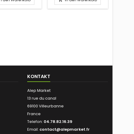
nuss), Milcheiweiß,
2g Beutel
atoren, Emulgatoren,
ttel, Instantkaffee
10%.
KONTAKT
Alep Market
13 rue du canal
69100 Villeurbanne
France
Telefon:
04.78.82.16.39
Email:
contact@alepmarket.fr