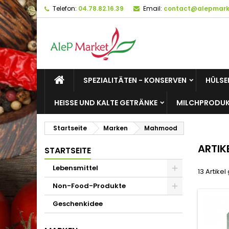
Telefon:
04.78.82.16.39
Email:
contact@alepmarke
M
(
W
A
add_circle_outline
((
Si
Na
zu
SPEZIALITÄTEN - KONSERVEN
HÜLSE
HEISSE UND KALTE GETRÄNKE
MILCHPRODUK
Startseite
Marken
Mahmood
ARTIK
STARTSEITE
Lebensmittel
13 Artike
Non-Food-Produkte
Geschenkidee