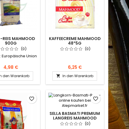
-REIS MAHMOOD
KAFFEECREME MAHMOOD
900G
48*5G
(0)
(0)
t: Europäische Union
4,98 €
6,25 €
In den Warenkorb
In den Warenkorb

favorite_border
favorite_border
SELLA BASMATI PREMIUM
LANGREIS MAHMOOD
4.5KG
(0)