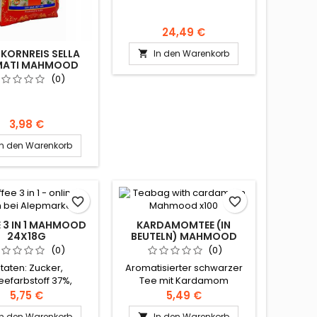
24,49 €
KORNREIS SELLA
In den Warenkorb

MATI MAHMOOD
900G
(0)
3,98 €
In den Warenkorb
favorite_border
favorite_border
E 3 IN 1 MAHMOOD
KARDAMOMTEE (IN
24X18G
BEUTELN) MAHMOOD
X100
(0)
(0)
taten: Zucker,
Aromatisierter schwarzer
eefarbstoff 37%,
Tee mit Kardamom
esirup, vollständig
Herkunft: Sri Lanka Zutaten:
5,75 €
5,49 €
iertes Pflanzenöl
Schwarzer Tee, Kardamom.
In den Warenkorb
In den Warenkorb
