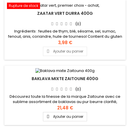
Rupture de stock
ZAATAR VERT DURRA 400G
(0)
Ingrédients : feuilles de thym, blé, sésame, sel, sumac,
fenouil, anis, coriandre, huile de tournesol Contient du gluten
3,98 €
Ajouter au panier

BAKLAVA MIXTE ZAITOUNE 400G
(0)
Découvrez toute la finesse de la marque Zaitoune avec ce
sublime assortiment de baklavas au pur beurre clarifié,
généreusement garni de pistaches et noix de cajou.
21,48 €
Ingrédients : Farine, beurre clarifié, sucre, amidon, sel, lait en
Ajouter au panier

poudre, pistaches, noix de cajou Recette authentique
levantine