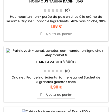
HOUMOUS TAHINA KASIH 135G
(0)
Houmous tahineh - purée de pois chiches à la crème de
sésame Origine : Jordanie Ingrédients : 40% pois chiche, 30%
tahini, 28% eau, 1% sel, 1% acidifiant (acide citrique)Une fois
1,98 €
ouvert, conserver au réfrigérateur et consommer dans les
Ajouter au panier

trois jours.
PAIN LAVASH X3 300G
(0)
Origine : France Ingrédients : farine, eau, sel Sachet de
3 grandes galettes fines
3,98 €
Ajouter au panier
