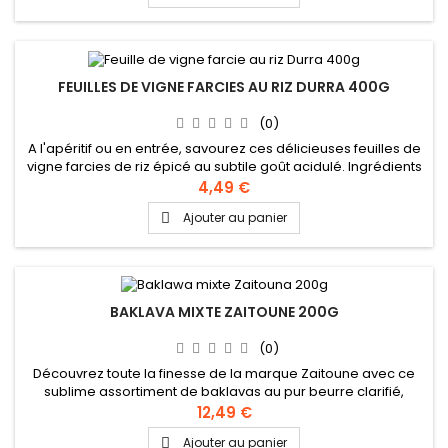
FEUILLES DE VIGNE FARCIES AU RIZ DURRA 400G
(0)
A l'apéritif ou en entrée, savourez ces délicieuses feuilles de
vigne farcies de riz épicé au subtile goût acidulé. Ingrédients
: feuilles de vigne, riz, huile de tournesol, tomate, épices
4,49 €
(persil - menthe - poivre - oignon), eau, sel, acide citrique
Ajouter au panier

BAKLAVA MIXTE ZAITOUNE 200G
(0)
Découvrez toute la finesse de la marque Zaitoune avec ce
sublime assortiment de baklavas au pur beurre clarifié,
généreusement garni de pistaches et noix de cajou.
12,49 €
Ingrédients : Farine, beurre clarifié, sucre, amidon, sel, lait en
Ajouter au panier

poudre, pistaches, noix de cajou Recette authentique