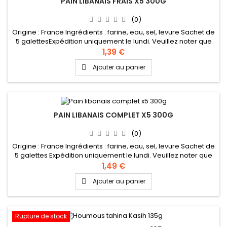
PAIN LIBANAIS FRAIS X5 300G
(0)
Origine : France Ingrédients : farine, eau, sel, levure Sachet de
5 galettesExpédition uniquement le lundi. Veuillez noter que
dès l'expédition la livraison prend entre 1 et 3 jours ouvrables
1,39 €
en France (jusqu'à 5 jours pour l'étranger). Nous ne pouvons
Ajouter au panier

donc pas garantir le fait que le pain reste frais jusqu'à la
livraison, notamment avec les...
PAIN LIBANAIS COMPLET X5 300G
(0)
Origine : France Ingrédients : farine, eau, sel, levure Sachet de
5 galettes Expédition uniquement le lundi. Veuillez noter que
dès l'expédition la livraison prend entre 1 et 3 jours ouvrables
1,49 €
en France (jusqu'à 5 jours pour l'étranger). Nous ne pouvons
Ajouter au panier

donc pas garantir le fait que le pain reste frais jusqu'à la
livraison, notamment avec les températures...
Rupture de stock