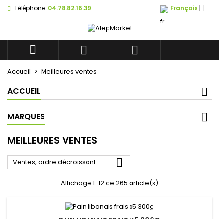

Téléphone:
04.78.82.16.39
Français
×
×
×
×
Mes listes d'envies
((modalTitle))
((title))
Connexion
((confirmMessage))
Vous devez être connecté pour ajouter des produits
((label))



à votre liste d'envies.
add_circle_outline
Créer une nouvelle liste
Accueil
Meilleures ventes
((cancelText))
((modalDeleteText))
((cancelText))
((loginText))
ACCUEIL
((cancelText))
((createText))
MARQUES
MEILLEURES VENTES

Ventes, ordre décroissant
Affichage 1-12 de 265 article(s)