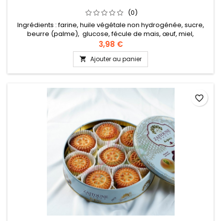
(0)
Ingrédients : farine, huile végétale non hydrogénée, sucre,
beurre (palme), glucose, fécule de mais, œuf, miel,
glycérine, sel, bicarbonate de sodium, E471, E472, arôme
3,98 €
beurre, vanilline
Ajouter au panier

favorite_border