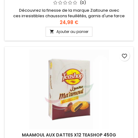
(0)
Découvrez la finesse de la marque Zaitoune avec
ces irresistibles chaussons feuillétés, garnis d'une farce
fondante aux éclats de pistache. Ingrédients : pistaches, noix
24,98 €
de cajou, farine de blé, sel, miel, sucre, beurre animal,
Ajouter au panier

amidon Recette authentique levantine
favorite_border
MAAMOUL AUX DATTES X12 TEASHOP 450G