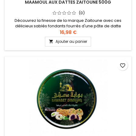
MAAMOUL AUX DATTES ZAITOUNE 500G
(0)
Découvrez la finesse de la marque Zaitoune avec ces
délicieux sablés fondants fourrés d'une pâte de datte
onctueuse. Ingrédients : farine de blé, sucre, beurre, levure,
16,98 €
dattes, pistaches Recette authentique levantine
Ajouter au panier

favorite_border