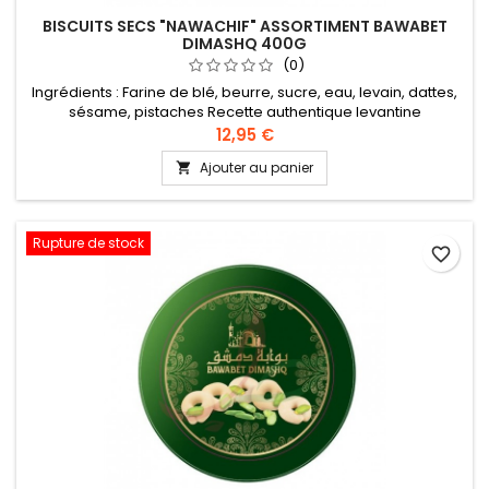
BISCUITS SECS "NAWACHIF" ASSORTIMENT BAWABET
DIMASHQ 400G
(0)
Ingrédients : Farine de blé, beurre, sucre, eau, levain, dattes,
sésame, pistaches Recette authentique levantine
12,95 €
Ajouter au panier

Rupture de stock
favorite_border