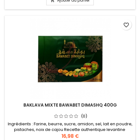
Ajouter au panier

favorite_border
BAKLAVA MIXTE BAWABET DIMASHQ 400G
(0)
Ingrédients : Farine, beurre, sucre, amidon, sel, lait en poudre,
pistaches, noix de cajou Recette authentique levantine
16,98 €