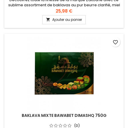
sublime assortiment de baklavas au pur beurre clarifié, miel
et généreusement garni de pistaches et noix de cajou.
25,98 €
Ingrédients : pistaches, noix de cajou, farine de blé, sel, sucre,
Ajouter au panier

beurre animal, amidon Recette authentique levantine
favorite_border
BAKLAVA MIXTE BAWABET DIMASHQ 750G
(0)