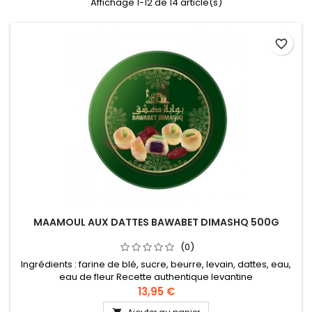
Affichage 1-12 de 14 article(s)
favorite_border
MAAMOUL AUX DATTES BAWABET DIMASHQ 500G
(0)
Ingrédients : farine de blé, sucre, beurre, levain, dattes, eau,
eau de fleur Recette authentique levantine
13,95 €