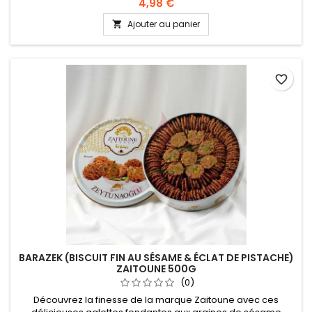
grasses laitières anhydres), glucose liquide, amidon de
4,98 €
maïs, œufs, poudre de lactosérum, miel, glycérine, sel,
Ajouter au panier

bicarbonate de sodium (E500), émulsifiants végétaux (E471,
EE472e), éthylvaniline, protéase, blé, oeufs, lait
favorite_border
BARAZEK (BISCUIT FIN AU SÉSAME & ÉCLAT DE PISTACHE)
ZAITOUNE 500G
(0)
Découvrez la finesse de la marque Zaitoune avec ces