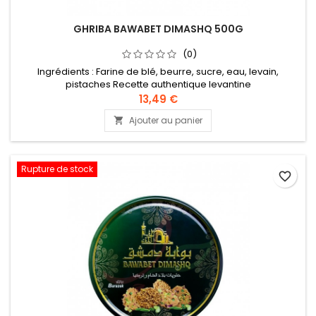
GHRIBA BAWABET DIMASHQ 500G
(0)
Ingrédients : Farine de blé, beurre, sucre, eau, levain,
pistaches Recette authentique levantine
13,49 €
Ajouter au panier

Rupture de stock
favorite_border