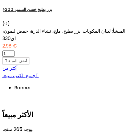
بزر بطيخ خشن السمير 300غ
(0)
المنشأ: لبنان المكونات: بزر بطيخ، ملح، نشاء الذرة، حمض ليمون،
اي330
2.98 €
أضف للسلة

أكثر من

جميع الكتب مبيعا
Banner
الأكثر مبيعاً
يوجد 265 منتجا.