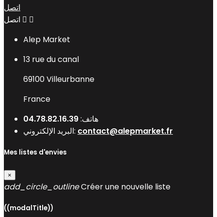
اتصل


اتصل
Alep Market
13 rue du canal
69100 Villeurbanne
France
هاتف:
04.78.82.16.39
contact@alepmarket.fr
البريد الإلكتروني:
Mes listes d'envies
×
add_circle_outline
Créer une nouvelle liste
((modalTitle))