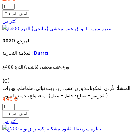
أضف للسلة

أكثر من
نظرة سريعة

المرجع:
3020
Durra
العلامة التجارية:
ورق عنب محشي (يالنجي) الدرة 400غ
(0)
المنشأ: الأردن المكونات: ورق عنب، رز، زيت نباتي، طماطم، بهارات
(بقدونس- نعناع- فلفل- بصل)، ماء، ملح، حمض ليمون
4.49 €
أضف للسلة

أكثر من
نظرة سريعة
