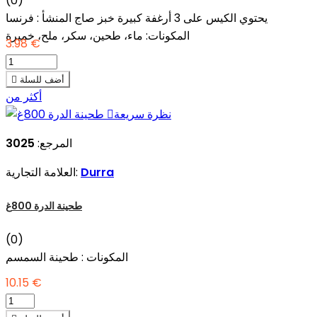
(0)
يحتوي الكيس على 3 أرغفة كبيرة خبز صاج المنشأ : فرنسا
المكونات: ماء، طحين، سكر، ملح، خميرة
3.98 €
أضف للسلة

أكثر من
نظرة سريعة

المرجع:
3025
Durra
العلامة التجارية:
طحينة الدرة 800غ
(0)
المكونات : طحينة السمسم
10.15 €