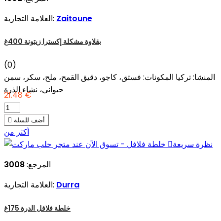
Zaitoune
العلامة التجارية:
بقلاوة مشكلة إكسترا زيتونة 400غ
(0)
المنشا: تركيا المكونات: فستق، كاجو، دقيق القمح، ملح، سكر، سمن
حيواني، نشاء الذرة
21.48 €
أضف للسلة

أكثر من
نظرة سريعة

المرجع:
3008
Durra
العلامة التجارية:
خلطة فلافل الدرة 175غ