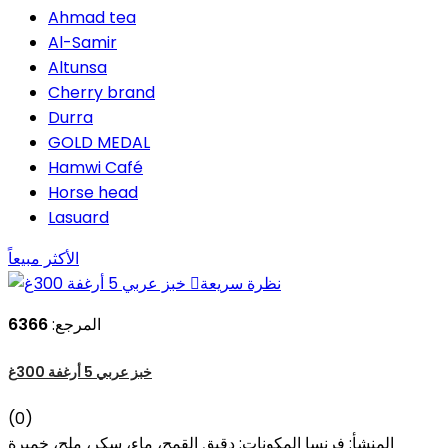
Ahmad tea
Al-Samir
Altunsa
Cherry brand
Durra
GOLD MEDAL
Hamwi Café
Horse head
Lasuard
الأكثر مبيعاً
نظرة سريعة

المرجع:
6366
خبز عربي 5 أرغفة 300غ
(0)
المنشأ: فرنسا المكونات: دقيق القمح، ماء، سكر، ملح، خميرة