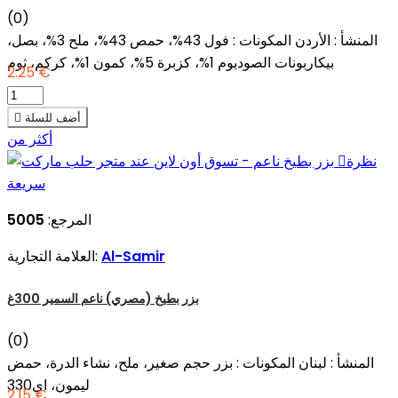
(0)
المنشأ : الأردن المكونات : فول 43%، حمص 43%، ملح 3%، بصل،
بيكاربونات الصوديوم 1%، كزبرة 5%، كمون 1%، كركم، ثوم
2.25 €
أضف للسلة

أكثر من
نظرة

سريعة
المرجع:
5005
Al-Samir
العلامة التجارية:
بزر بطيخ (مصري) ناعم السمير 300غ
(0)
المنشأ : لبنان المكونات : بزر حجم صغير، ملح، نشاء الدرة، حمض
ليمون، اي330
2.15 €