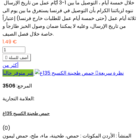
خلال خمسة أيام ، التوصيل ما بين 1-3 أيّام عمل من تاريخ الإرسال
ننوه لزبائننا الكرام بأن التوصيل في فرنسا يستغرق ما بين يوم الى
ثلاثة أيام عمل (حتى خمسة أيام عمل للطلبات خارج فرنسا) إعتباراً
من تاريخ الإرسال، وعليه لا يمكننا ضمان وصول الخبز طازجاً و
خاصة خلال فصل الصيف.
1.49 €
أضف للسلة

أكثر من
نظرة سريعة

غير متوفر حالياً
المرجع:
3506
العلامة التجارية:
حمص طحينة الكسيح 135غ
(0)
المنشأ : الأردن المكونات : حمص، طحينة، ماء، ملح، حمض ليمون