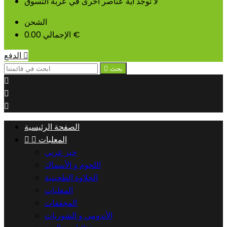
لا توجد أية عناصر أخرى في عربة التسوق
الشحن
0.00 €
الإجمالي

الدفع
بحث




الصفحة الرئيسية
المعلبات


خبز عربي
اللحوم و الأسماك
الحلاوة الطحينية
المعلبات
المجففات
الأندومي و الشوربات