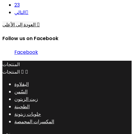
23

التالي

العودة إلى الأعلى
Follow us on Facebook
Facebook
المنتجات


المنتجات
البقلاوة
السّمن
زيت الزيتون
الطحينة
حلويات زيتونة
المكسرات المحمصة
من نحن