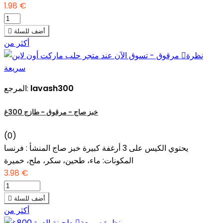
1.98 €
أضف للسلة

أكثر من
نظرة

سريعة
lavash300
المرجع:
خبز صاج - مرقوق - طازج 300غ
(0)
يحتوي الكيس على 3 أرغفة كبيرة خبز صاج المنشأ : فرنسا
المكونات: ماء، طحين، سكر، ملح، خميرة
3.98 €
أضف للسلة

أكثر من
نظرة سريعة
