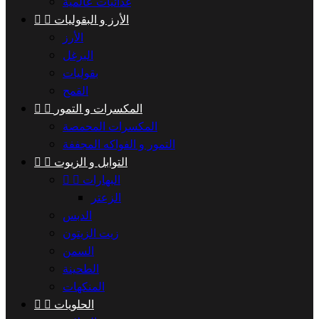
غذائيات عالمية
الأرز و البقوليات


الأرز
البرغل
بقوليات
القمح
المكسرات و التمور


المكسرات المحمصة
التمور و الفواكه المجففة
التوابل و الزيوت


البهارات


الزعتر
الدبس
زيت الزيتون
السمن
الطحينة
المنكهات
الحلويات

