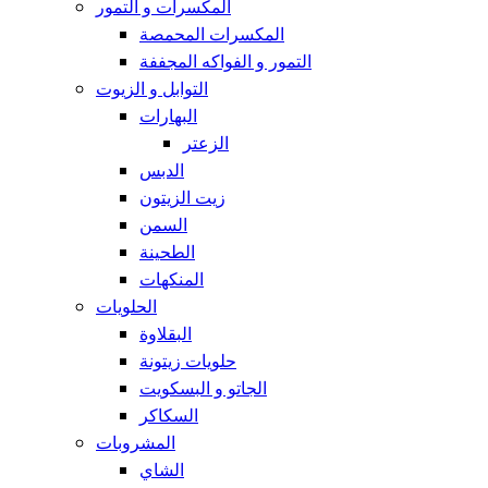
المكسرات و التمور
المكسرات المحمصة
التمور و الفواكه المجففة
التوابل و الزيوت
البهارات
الزعتر
الدبس
زيت الزيتون
السمن
الطحينة
المنكهات
الحلويات
البقلاوة
حلويات زيتونة
الجاتو و البسكويت
السكاكر
المشروبات
الشاي