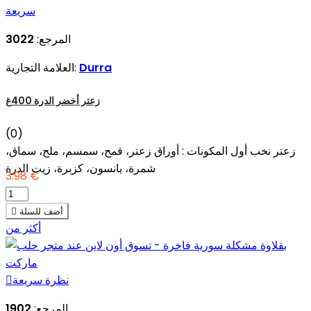
سريعة
المرجع:
3022
Durra
العلامة التجارية:
زعتر أخضر الدرة 400غ
(0)
زعتر نخب أول المكونات : أوراق زعتر، قمح، سمسم، ملح، سماق،
شمرة، يانسون، كزبرة، زيت الدرة
3.98 €
أضف للسلة

أكثر من
نظرة سريعة

المرجع:
1902