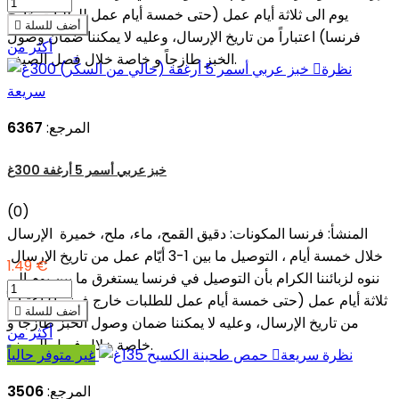
يوم الى ثلاثة أيام عمل (حتى خمسة أيام عمل للطلبات خارج
أضف للسلة

فرنسا) اعتباراً من تاريخ الإرسال، وعليه لا يمكننا ضمان وصول
أكثر من
الخبز طازجاً و خاصة خلال فصل الصيف.
نظرة

سريعة
المرجع:
6367
خبز عربي أسمر 5 أرغفة 300غ
(0)
المنشأ: فرنسا المكونات: دقيق القمح، ماء، ملح، خميرة الإرسال
خلال خمسة أيام ، التوصيل ما بين 1-3 أيّام عمل من تاريخ الإرسال
1.49 €
ننوه لزبائننا الكرام بأن التوصيل في فرنسا يستغرق ما بين يوم الى
ثلاثة أيام عمل (حتى خمسة أيام عمل للطلبات خارج فرنسا) إعتباراً
أضف للسلة

من تاريخ الإرسال، وعليه لا يمكننا ضمان وصول الخبز طازجاً و
أكثر من
خاصة خلال فصل الصيف.
نظرة سريعة

غير متوفر حالياً
المرجع:
3506