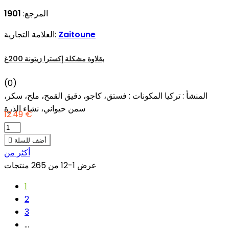
المرجع:
1901
Zaitoune
العلامة التجارية:
بقلاوة مشكلة إكسترا زيتونة 200غ
(0)
المنشأ : تركيا المكونات : فستق، كاجو، دقيق القمح، ملح، سكر،
سمن حيواني، نشاء الذرة
12.49 €
أضف للسلة

أكثر من
عرض 1-12 من 265 منتجات
1
2
3
…