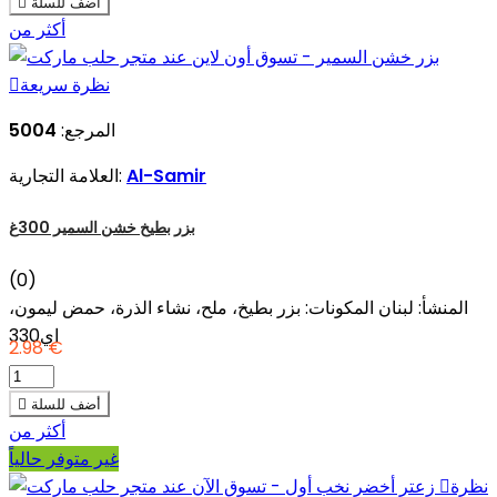
أضف للسلة

أكثر من
نظرة سريعة

المرجع:
5004
Al-Samir
العلامة التجارية:
بزر بطيخ خشن السمير 300غ
(0)
المنشأ: لبنان المكونات: بزر بطيخ، ملح، نشاء الذرة، حمض ليمون،
اي330
2.98 €
أضف للسلة

أكثر من
غير متوفر حالياً
نظرة
