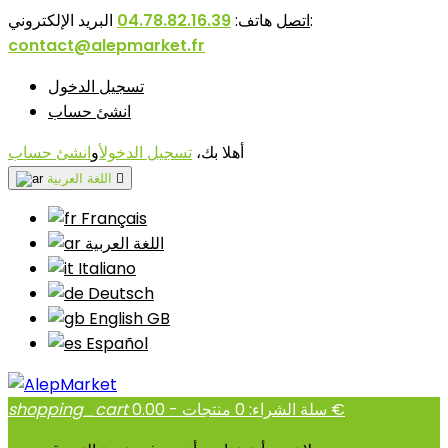
البريد الإلكتروني:
اتصل
هاتف:
04.78.82.16.39
contact@alepmarket.fr
تسجيل الدخول
انشئ حساب
أهلا بك،
تسجيل الدخول
أو
انشئ حساب

اللغة العربية
Français
اللغة العربية
Italiano
Deutsch
English GB
Español
منتجات - 0.00 €
سلة الشراء:
0
shopping_cart