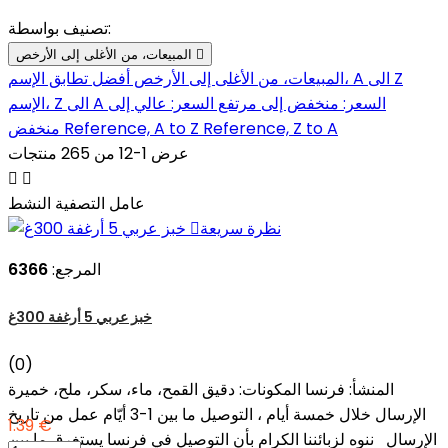
تصنيف بواسطة:

المبيعات، من الأغلى إلى الأرخص
الإسم، A الى Z
المبيعات، من الأغلى إلى الأرخص
أفضل تطابق
السعر: منخفض إلى مرتفع
السعر: عالي إلى
الإسم، Z الى A
Reference, Z to A
Reference, A to Z
منخفض
عرض 1-12 من 265 منتجات


عامل التصفية النشط
نظرة سريعة

المرجع:
6366
خبز عربي 5 أرغفة 300غ
(0)
المنشأ: فرنسا المكونات: دقيق القمح، ماء، سكر، ملح، خميرة
الإرسال خلال خمسة أيام ، التوصيل ما بين 1-3 أيّام عمل من تاريخ
1.39 €
الإرسال ننوه لزبائننا الكرام بأن التوصيل في فرنسا يستغرق ما بين