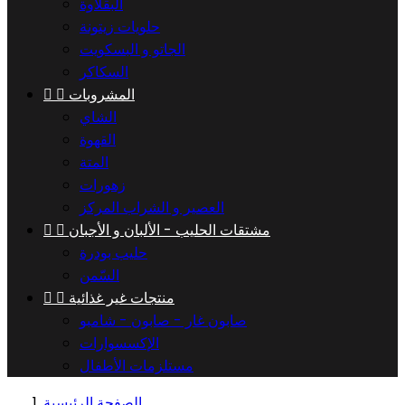
البقلاوة
حلويات زيتونة
الجاتو و البسكويت
السكاكر
المشروبات


الشاي
القهوة
المتة
زهورات
العصير و الشراب المركز
مشتقات الحليب - الألبان و الأجبان


حليب بودرة
السّمن
منتجات غير غذائية


صابون غار - صابون - شامبو
الإكسسوارات
مستلزمات الأطفال
الصفحة الرئيسية