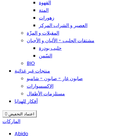
القهوة
المتة
زهورات
العصير و الشراب المركز
المقبلات و المزّة
مشتقات الحليب - الألبان و الأجبان
حليب بودرة
السّمن
BIO
منتجات غير غذائية
صابون غار - صابون - شامبو
الإكسسوارات
مستلزمات الأطفال
أفكار للهدايا
اعتماد التخفيض

الماركات
Abido