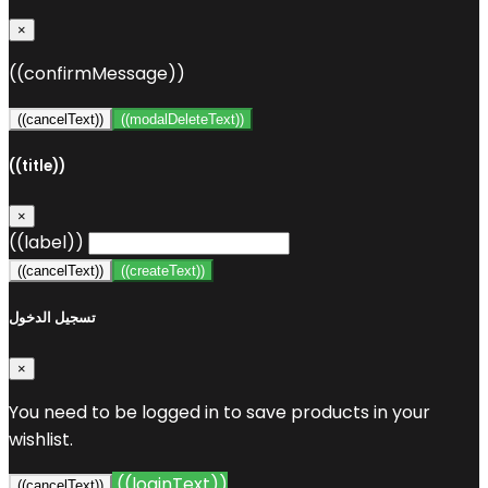
×
((confirmMessage))
((cancelText))
((modalDeleteText))
((title))
×
((label))
((cancelText))
((createText))
تسجيل الدخول
×
You need to be logged in to save products in your
wishlist.
((loginText))
((cancelText))