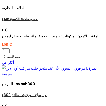
العلامة التجارية:
حمص طحينة الكسيح 135غ
(0)
المنشأ : الأردن المكونات : حمص، طحينة، ماء، ملح، حمض ليمون
1.98 €
أضف للسلة

أكثر من
نظرة

سريعة
lavash300
المرجع:
خبز صاج - مرقوق - طازج 300غ