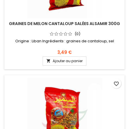
GRAINES DE MELON CANTALOUP SALÉES ALSAMIR 300G
(0)
Origine : Liban Ingrédients : graines de cantaloup, sel
3,49 €
Ajouter au panier

favorite_border