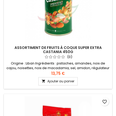
ASSORTIMENT DE FRUITS À COQUE SUPER EXTRA
CASTANIA 450G
(0)
Origine : Liban Ingrédients : pistaches, amandes, noix de
cajou, noisettes, noix de macadamia, sel, amidon, régulateur
d'acidité : E330, farine de blé, sucre, huile végétale (de noix
13,75 €
de coco), saveur fumée
Ajouter au panier

favorite_border