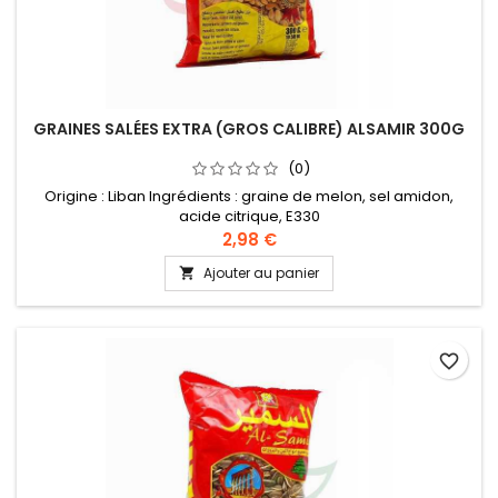
GRAINES SALÉES EXTRA (GROS CALIBRE) ALSAMIR 300G
(0)
Origine : Liban Ingrédients : graine de melon, sel amidon,
acide citrique, E330
2,98 €
Ajouter au panier

favorite_border