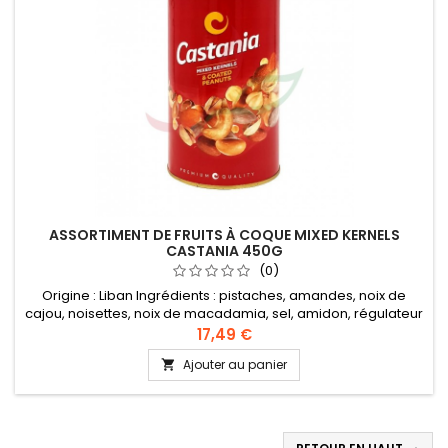
ASSORTIMENT DE FRUITS À COQUE MIXED KERNELS
CASTANIA 450G
(0)
Origine : Liban Ingrédients : pistaches, amandes, noix de
cajou, noisettes, noix de macadamia, sel, amidon, régulateur
d'acidité : E330, farine de blé, sucre, huile végétale (de noix
17,49 €
de coco), saveur fumée
Ajouter au panier
