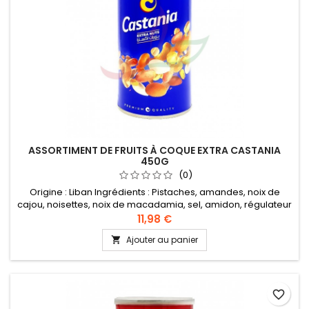
ASSORTIMENT DE FRUITS À COQUE EXTRA CASTANIA
450G
(0)
Origine : Liban Ingrédients : Pistaches, amandes, noix de
cajou, noisettes, noix de macadamia, sel, amidon, régulateur
d'acidité : E330, farine de blé, sucre, huile végétale (de noix
11,98 €
de coco), saveur fumée
Ajouter au panier

favorite_border