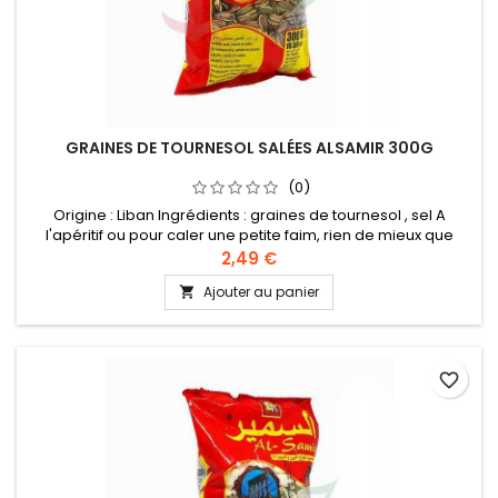
GRAINES DE TOURNESOL SALÉES ALSAMIR 300G
(0)
Origine : Liban Ingrédients : graines de tournesol , sel A
l'apéritif ou pour caler une petite faim, rien de mieux que
croquer des graines de tournesol grillée ou salée. Un aliment
2,49 €
sain qui fait du bien au corps et au moral et qui, en cuisine se
Ajouter au panier

décline à l'infini.
favorite_border