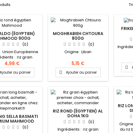
oduits.
Tr
FRIK
BALDO (ÉGYPTIEN)
MOGHRABIEH CHTOURA
HMOOD 900G
800G
(0)
(0)
Ingrédien
 : Union Européenne
Origine : Liban
édients : riz grain
"egyptien"
4,98 €
5,15 €

Ajouter au panier
Ajouter au panier

RIZ LO
S
RIZ ROND (ÉGYPTIEN) AL
DOHA 1KG
ONG SELLA BASMATI
MIUM MAHMOOD
(0)
Origine
4.5KG
(0)
Ingrédients : riz grain
du riz