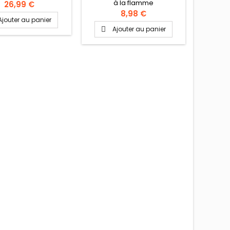
e de riz - laver à
à la flamme
26,99 €
e d'une passoire -
8,98 €
Ajouter au panier
 dans un récipient
Ajouter au panier

d'eau tiède pendant
izaine de minutes,
utter - faire bouillir
e casserole à fond
 volume et 3/4 d'eau
r, ajouter une noix
rre clarifié (ghee,
 verser le riz dans
l'eau...