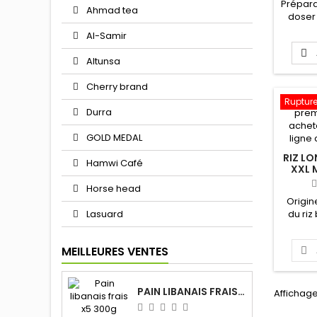
Prépara
Ahmad tea
doser 
lav
Al-Samir
passoir

récipie
Altunsa
penda
minut
Cherry brand
fair
Rupture
casse
Durra
volume 
ajoute
GOLD MEDAL
clari
verse
RIZ L
Hamwi Café
XXL
bouil
Horse head
Origin
Lasuard
du riz
volum
l'aid
MEILLEURES VENTES

trempe
rempli 
une d
puis égo
PAIN LIBANAIS FRAIS X5 300G
Affichage
dans u
épais 1