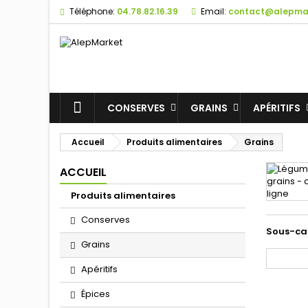
Téléphone:
04.78.82.16.39
Email:
contact@alepmar
M
(
(
C
((
Vo
((l
d'e
CONSERVES
GRAINS
APÉRITIFS
Accueil
Produits alimentaires
Grains
ACCUEIL
Produits alimentaires
Conserves
Sous-ca
Grains
Apéritifs
Épices