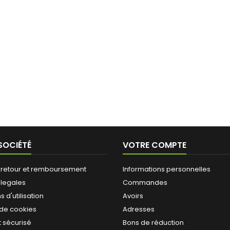
SOCIÉTÉ
VOTRE COMPTE
, retour et remboursement
Informations personnelles
 legales
Commandes
 d'utilisation
Avoirs
 de cookies
Adresses
 sécurisé
Bons de réduction