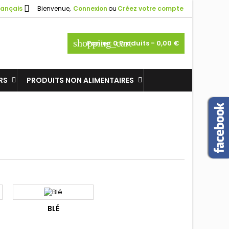

rançais
Bienvenue,
Connexion
ou
Créez votre compte
×
×
×
×
shopping_cart
Panier:
0
Produits - 0,00 €
ine
iste
RS
PRODUITS NON ALIMENTAIRES
)
)
)
BLÉ