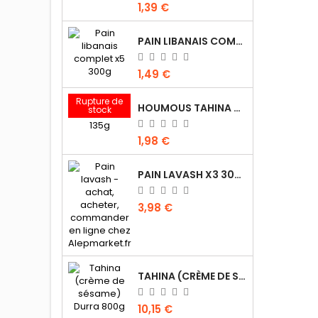
1,39 €
- sal
de beu
smen) 
PAIN LIBANAIS COMPLET X5 300G
1,49 €
Rupture de
HOUMOUS TAHINA KASIH 135G
stock
1,98 €
PAIN LAVASH X3 300G
3,98 €
TAHINA (CRÈME DE SÉSAME) DURRA 800G
10,15 €