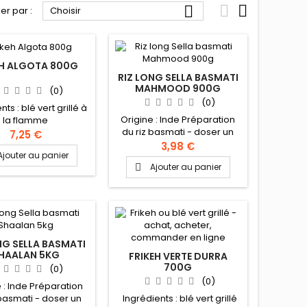



ier par :
Choisir
EH ALGOTA 800G
RIZ LONG SELLA BASMATI
MAHMOOD 900G
(0)
(0)
ts : blé vert grillé à
Origine : Inde Préparation
la flamme
du riz basmati - doser un
7,25 €
volume de riz - laver à
3,98 €
Ajouter au panier
l'aide d'une passoire -
Ajouter au panier

tremper dans un récipient
rempli d'eau tiède pendant
une dizaine de minutes,
puis égoutter - faire bouillir
dans une casserole à fond
épais 1 volume et 3/4 d'eau
- saler, ajouter une noix
NG SELLA BASMATI
HAALAN 5KG
de beurre clarifié (ghee,
FRIKEH VERTE DURRA
700G
smen) - verser le riz dans
(0)
l'eau...
(0)
 : Inde Préparation
 basmati - doser un
Ingrédients : blé vert grillé