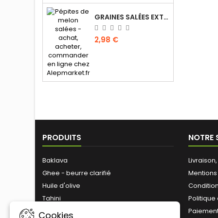
GRAINES SALÉES EXTRA (GROS CALIBRE) ALSAMIR 300G
2,98 €
PRODUITS
NOTRE 
Baklava
Livraison
Ghee - beurre clarifié
Mentions
Huile d'olive
Conditions
Tahini
Politique
Zaitoune
Paiement
Cookies