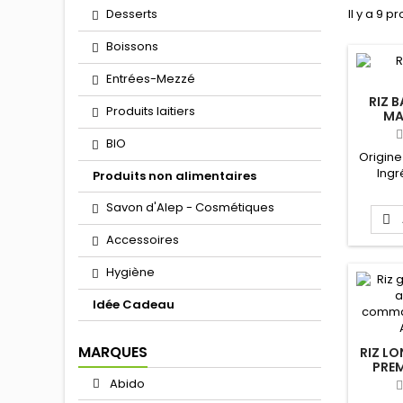
Desserts
Il y a 9 pr
Boissons
Entrées-Mezzé
RIZ 
Produits laitiers
MA
BIO
Origine
Ingr
Produits non alimentaires
Savon d'Alep - Cosmétiques

Accessoires
Hygiène
Idée Cadeau
MARQUES
RIZ L
PRE
Abido