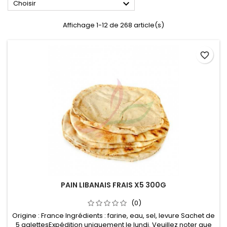

Choisir
Affichage 1-12 de 268 article(s)
favorite_border
PAIN LIBANAIS FRAIS X5 300G
(0)
Origine : France Ingrédients : farine, eau, sel, levure Sachet de
5 galettesExpédition uniquement le lundi. Veuillez noter que