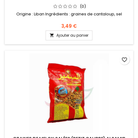
(0)
Origine : Liban Ingrédients : graines de cantaloup, sel
3,49 €
Ajouter au panier

favorite_border