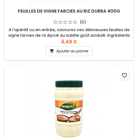
FEUILLES DE VIGNE FARCIES AU RIZ DURRA 400G
(0)
A l'apéritif ou en entrée, savourez ces délicieuses feuilles de
vigne farcies de riz épicé au subtile goût acidulé. Ingrédients
: feuilles de vigne, riz, huile de tournesol, tomate, épices
4,49 €
(persil - menthe - poivre - oignon), eau, sel, acide citrique
Ajouter au panier

favorite_border