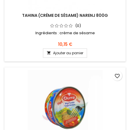
TAHINA (CRÈME DE SÉSAME) NARENJ 800G
(0)
Ingrédients : crème de sésame
10,15 €
Ajouter au panier

favorite_border