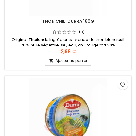
THON CHILI DURRA 160G
(0)
Origine : Thaïlande Ingrédients : viande de thon blanc cuit
70%, huile végétale, sel, eau, chili rouge fort 30%
2,98 €
Ajouter au panier

favorite_border