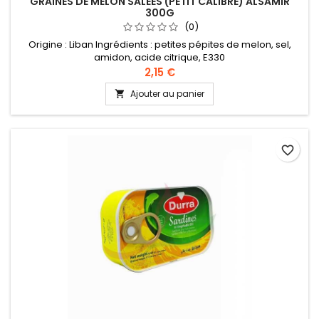
GRAINES DE MELON SALÉES (PETIT CALIBRE) ALSAMIR
300G
(0)
Origine : Liban Ingrédients : petites pépites de melon, sel,
amidon, acide citrique, E330
2,15 €
Ajouter au panier

favorite_border