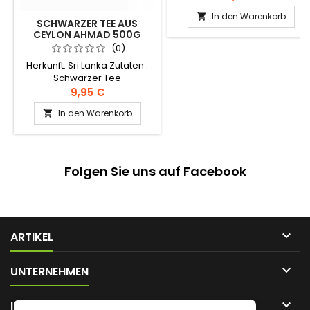
Patties mit gerösteten
In den Warenkorb

Sesamkörnern, bestreut mit
SCHWARZER TEE AUS
knusprigen Pistazienchips.
CEYLON AHMAD 500G
Zutaten: Mehl, Butterschmalz,
(0)
Sesam, Zucker, Pistazien,
Herkunft: Sri Lanka Zutaten :
Hefe, Wasser Authentisches
Schwarzer Tee
Levantiner Rezept
9,95 €
In den Warenkorb

Folgen Sie uns auf Facebook

ARTIKEL

UNTERNEHMEN

IHR KONTO