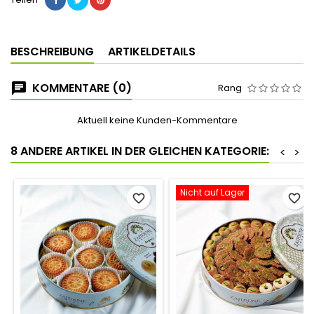
BESCHREIBUNG
ARTIKELDETAILS
KOMMENTARE (0)
Rang
Aktuell keine Kunden-Kommentare
8 ANDERE ARTIKEL IN DER GLEICHEN KATEGORIE:
<
>
Nicht auf Lager
favorite_border
favorite_border