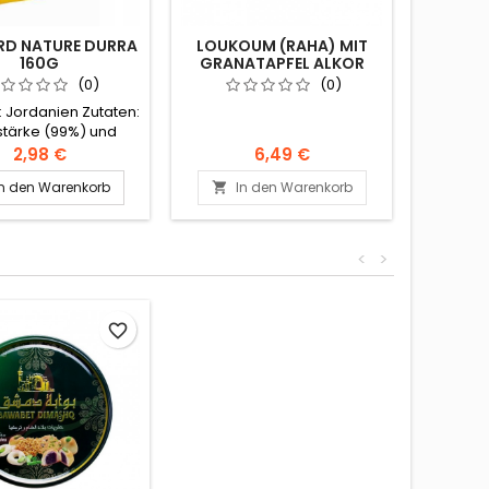
RD NATURE DURRA
LOUKOUM (RAHA) MIT
KOL O 
160G
GRANATAPFEL ALKOR
ZA
400G
(0)
(0)
: Jordanien Zutaten:
Entdeck
stärke (99%) und
der Ma
als 1%: Maltodextrin,
diesen 
2,98 €
6,49 €
se, natürliche und
Blättert
In den Warenkorb
In den Warenkorb
I


stliche Aromen,
mit ei
mmiarabikum,
ndioxid, E112, E129.
Pistazie
Pistaz
<
>
Weizenm
Zucker,
Stärk
Lev
favorite_border