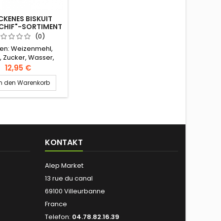
KENES BISKUIT
CHIF"-SORTIMENT
ABET DIMASHQ
(0)
400G
ten: Weizenmehl,
r, Zucker, Wasser,
ig, Datteln, Sesam,
12,95 €
ien Authentisches
In den Warenkorb
antiner Rezept
KONTAKT
Alep Market
13 rue du canal
69100 Villeurbanne
France
Telefon:
04.78.82.16.39