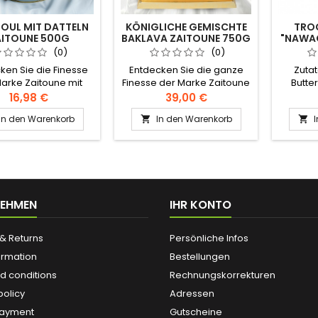
UL MIT DATTELN
KÖNIGLICHE GEMISCHTE
TROC
AITOUNE 500G
BAKLAVA ZAITOUNE 750G
"NAWA
BAW
(0)
(0)
ken Sie die Finesse
Entdecken Sie die ganze
Zuta
arke Zaitoune mit
Finesse der Marke Zaitoune
Butte
sem köstlichen,
mit dieser erhabenen
Sauerte
16,98 €
39,00 €
rtschmelzenden
Mischung aus reinem
Pistaz
In den Warenkorb
In den Warenkorb


ebäck, gefüllt mit
Butterschmalz-Baklava,
Lev
remigen Dattelpaste.
großzügig garniert mit
ten: Weizenmehl,
Pistazien Zutaten: Mehl,
, Butter, Sauerteig,
Butterschmalz, Zucker,
tteln, Pistazien
Stärke, Salz, Milchpulver,
tisches Levantiner
Pistazien Authentisches
Rezept
levantinisches Rezept
NEHMEN
IHR KONTO
& Returns
Persönliche Infos
ormation
Bestellungen
d conditions
Rechnungskorrekturen
policy
Adressen
payment
Gutscheine