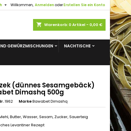

h
Willkommen,
Anmelden
oder
Erstellen Sie ein Konto
×
×
×
shopping_cart
Warenkorb:
0
Artikel - 0,00 €
gen
UND GEWÜRZMISCHUNGEN
NACHTISCHE
n
n
zek (dünnes Sesamgebäck)
bet Dimashq 500g
r.
1962
Marke
Bawabet Dimashq
Mehl, Butter, Wasser, Sesam, Zucker, Sauerteig
sches Levantiner Rezept