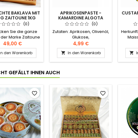
CHTE BAKLAVA MIT
APRIKOSENPASTE -
CUSTA
G ZAITOUNE 1KG
KAMARDINE ALGOTA
400G
(0)
(0)
cken Sie die ganze
Zutaten: Aprikosen, Olivenöl,
Herkunft
 der Marke Zaitoune
Glukose,
Mais
dieser erhabenen
Konservierungsmittel
weniger 
49,00 €
4,99 €
ava-Mischung aus
Dextro
In den Warenkorb
In den Warenkorb


em Butterschmalz,
kün
ig und großzügig
Gu
rt mit Pistazien und
Siliko
wnüssen. Zutaten:
ICHT GEFÄLLT IHNEN AUCH
zien, Cashewnüsse,
mehl, Salz, Zucker,
sche Butter, Stärke.
tisches Levantiner-
favorite_border
favorite_border
Rezept