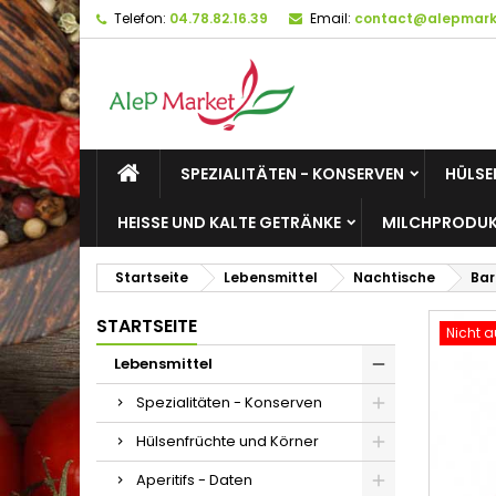
Telefon:
04.78.82.16.39
Email:
contact@alepmarke
M
W
A
add_circle_outline
Si
Na
zu
SPEZIALITÄTEN - KONSERVEN
HÜLSE
HEISSE UND KALTE GETRÄNKE
MILCHPRODUK
Startseite
Lebensmittel
Nachtische
Bar
STARTSEITE
Nicht a
Lebensmittel
Spezialitäten - Konserven
Hülsenfrüchte und Körner
Aperitifs - Daten