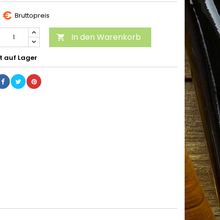
5 €
Bruttopreis
In den Warenkorb

t auf Lager