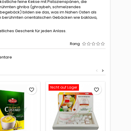
 köstliche feine Kekse mit Pistazienspänen, die
rühmten ghriba (ghraybeh, schmelzendes
begebäck) bilden sie das, was im Nahen Osten als
n berühmten orientalischen Gebäcken wie baklava,
stliches Geschenk für jeden Anlass.
Rang
entare
<
>
Nicht auf Lager
favorite_border
favorite_border