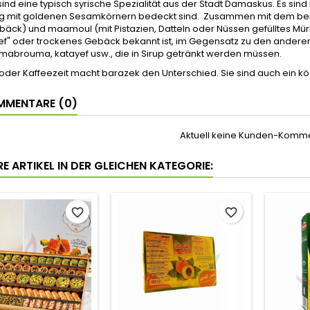
ind eine typisch syrische Spezialität aus der Stadt Damaskus. Es sind
g mit goldenen Sesamkörnern bedeckt sind. Zusammen mit dem be
äck) und maamoul (mit Pistazien, Datteln oder Nüssen gefülltes Mür
f" oder trockenes Gebäck bekannt ist, im Gegensatz zu den andere
 mabrouma, katayef usw., die in Sirup getränkt werden müssen.
oder Kaffeezeit macht barazek den Unterschied. Sie sind auch ein kö
MENTARE (0)
Aktuell keine Kunden-Komm
E ARTIKEL IN DER GLEICHEN KATEGORIE:
favorite_border
favorite_border