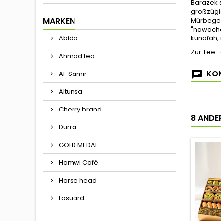
Barazek s
großzügi
MARKEN
Mürbegeb
"nawache
kunafah,
Abido
Zur Tee- 
Ahmad tea
KOM
Al-Samir
Altunsa
Cherry brand
8 ANDER
Durra
GOLD MEDAL
Hamwi Café
Horse head
Lasuard