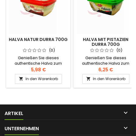
HALVA NATUR DURRA 700G
HALVA MIT PISTAZIEN
DURRA 700G
(0)
(0)
Genießen Sie dieses
Genießen Sie dieses
authentische Halva zum
authentische Halva zum
Frühstück oder als Snack!
Frühstück oder als Snack!
5,98 €
6,25 €
Zutaten: Sesamcreme,
Zutaten: Sesamcreme,
In den Warenkorb
In den Warenkorb


Zucker, modifiziertes Raps-
Zucker, modifiziertes Raps-
und Palmöl, Halva-Extrakt,
und Palmöl, Halawa-Extrakt,
Zitronensäure, Vanillin,
Zitronensäure, Vanillin,
künstliches Aroma,
künstliches Aroma,
Geranienessenz
Geranienessenz

ARTIKEL

UNTERNEHMEN