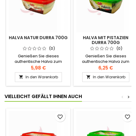
HALVA NATUR DURRA 700G
HALVA MIT PISTAZIEN
DURRA 700G
(0)
(0)
Genießen Sie dieses
Genießen Sie dieses
authentische Halva zum
authentische Halva zum
Frühstück oder als Snack!
Frühstück oder als Snack!
5,98 €
6,25 €
Zutaten: Sesamcreme,
Zutaten: Sesamcreme,
In den Warenkorb
In den Warenkorb


Zucker, modifiziertes Raps-
Zucker, modifiziertes Raps-
und Palmöl, Halva-Extrakt,
und Palmöl, Halawa-Extrakt,
Zitronensäure, Vanillin,
Zitronensäure, Vanillin,
künstliches Aroma,
künstliches Aroma,
VIELLEICHT GEFÄLLT IHNEN AUCH
<
>
Geranienessenz
Geranienessenz
favorite_border
favorite_border