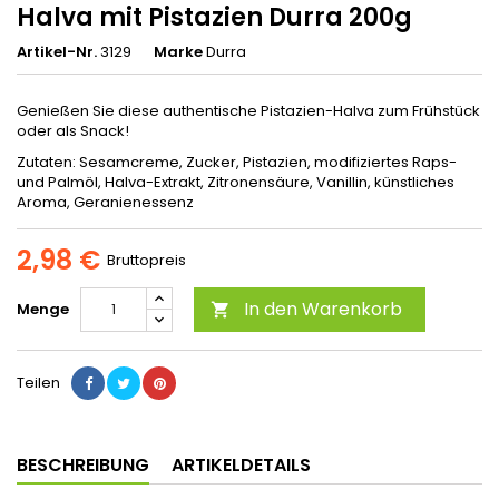
Halva mit Pistazien Durra 200g
Artikel-Nr.
3129
Marke
Durra
Genießen Sie diese authentische Pistazien-Halva zum Frühstück
oder als Snack!
Zutaten: Sesamcreme, Zucker, Pistazien, modifiziertes Raps-
und Palmöl, Halva-Extrakt, Zitronensäure, Vanillin, künstliches
Aroma, Geranienessenz
2,98 €
Bruttopreis
In den Warenkorb
Menge

Teilen
BESCHREIBUNG
ARTIKELDETAILS