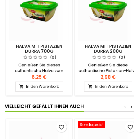
HALVA MIT PISTAZIEN
HALVA MIT PISTAZIEN
DURRA 700G
DURRA 200G
(0)
(0)
Genießen Sie dieses
Genießen Sie diese
authentische Halva zum
authentische Pistazien-Halva
Frühstück oder als Snack!
zum Frühstück oder als
6,25 €
2,98 €
Zutaten: Sesamcreme,
Snack! Zutaten:
In den Warenkorb
In den Warenkorb


Zucker, modifiziertes Raps-
Sesamcreme, Zucker,
und Palmöl, Halawa-Extrakt,
Pistazien, modifiziertes Raps-
Zitronensäure, Vanillin,
und Palmöl, Halva-Extrakt,
künstliches Aroma,
Zitronensäure, Vanillin,
VIELLEICHT GEFÄLLT IHNEN AUCH
<
>
Geranienessenz
künstliches Aroma,
Geranienessenz
Sonderpreis!
favorite_border
favorite_border