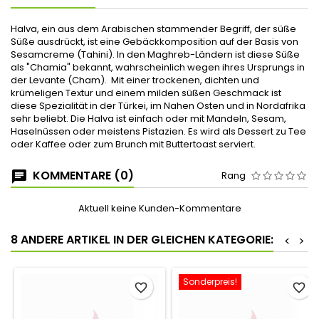
Halva, ein aus dem Arabischen stammender Begriff, der süße
Süße ausdrückt, ist eine Gebäckkomposition auf der Basis von
Sesamcreme (Tahini). In den Maghreb-Ländern ist diese Süße
als "Chamia" bekannt, wahrscheinlich wegen ihres Ursprungs in
der Levante (Cham). Mit einer trockenen, dichten und
krümeligen Textur und einem milden süßen Geschmack ist
diese Spezialität in der Türkei, im Nahen Osten und in Nordafrika
sehr beliebt. Die Halva ist einfach oder mit Mandeln, Sesam,
Haselnüssen oder meistens Pistazien. Es wird als Dessert zu Tee
oder Kaffee oder zum Brunch mit Buttertoast serviert.
KOMMENTARE (0)
Rang
Aktuell keine Kunden-Kommentare
8 ANDERE ARTIKEL IN DER GLEICHEN KATEGORIE:
<
>
Sonderpreis!
favorite_border
favorite_border