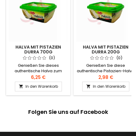
HALVA MIT PISTAZIEN
HALVA MIT PISTAZIEN
DURRA 700G
DURRA 200G
(0)
(0)
Genießen Sie dieses
Genießen Sie diese
authentische Halva zum
authentische Pistazien-Halva
Frühstück oder als Snack!
zum Frühstück oder als
6,25 €
2,98 €
Zutaten: Sesamcreme,
Snack! Zutaten:
In den Warenkorb
In den Warenkorb


Zucker, modifiziertes Raps-
Sesamcreme, Zucker,
und Palmöl, Halawa-Extrakt,
Pistazien, modifiziertes Raps-
Zitronensäure, Vanillin,
und Palmöl, Halva-Extrakt,
künstliches Aroma,
Zitronensäure, Vanillin,
Geranienessenz
künstliches Aroma,
Folgen Sie uns auf Facebook
Geranienessenz