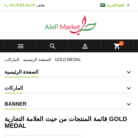

اللغة العربية
هاتف:
04.78.82.16.39
×
×
×
×
Mes listes d'envies
((modalTitle))
Create wishlist
تسجيل الدخول
add_circle_outline
Créer une nouvelle liste
((confirmMessage))
You need to be logged in to save products in your
Wishlist name
wishlist.
0



shopping_cart
((cancelText))
((modalDeleteText))
تسجيل الدخول
إلغاء
GOLD MEDAL
الصفحة الرئيسية
الماركات
Create wishlist
إلغاء
الصفحة الرئيسية
الماركات
BANNER
قائمة المنتجات من حيث العلامة التجارية GOLD
MEDAL