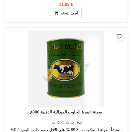
11.99 €

أضف للسلة
favorite_border
سمنة البقرة الحلوب الميدالية الذهبية 800غ
(0)
المنشأ : هولندا المكونات : 99.8 % على الأقل دسم حليب البقر، 0.2%