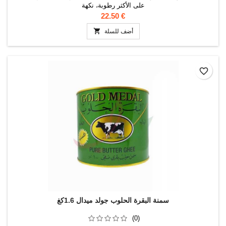
على الأكثر رطوبة، نكهة
22.50 €

أضف للسلة
favorite_border
سمنة البقرة الحلوب جولد ميدال 1.6كغ
(0)