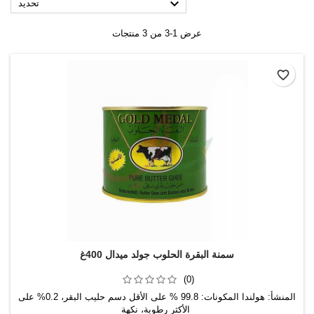

تحديد
عرض 1-3 من 3 منتجات
favorite_border
سمنة البقرة الحلوب جولد ميدال 400غ
(0)
المنشأ: هولندا المكونات: 99.8 % على الأقل دسم حليب البقر، 0.2% على
الأكثر رطوبة، نكهة