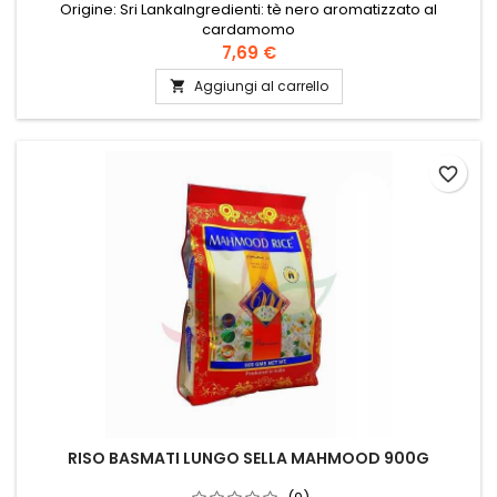
Origine: Sri LankaIngredienti: tè nero aromatizzato al
cardamomo
7,69 €
Aggiungi al carrello

favorite_border
RISO BASMATI LUNGO SELLA MAHMOOD 900G