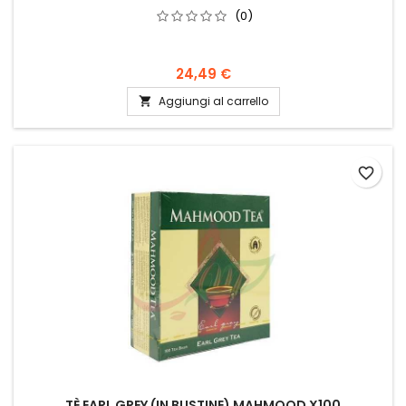
(0)
24,49 €
Aggiungi al carrello

favorite_border
TÈ EARL GREY (IN BUSTINE) MAHMOOD X100