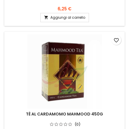
6,25 €
Aggiungi al carrello

favorite_border
TÈ AL CARDAMOMO MAHMOOD 450G
(0)