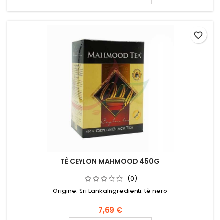
favorite_border
TÈ CEYLON MAHMOOD 450G
(0)
Origine: Sri LankaIngredienti: tè nero
7,69 €