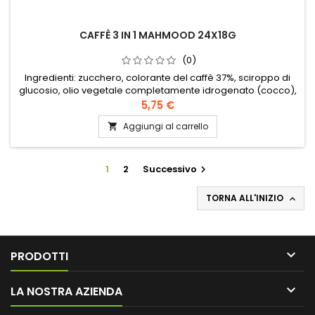
CAFFÈ 3 IN 1 MAHMOOD 24X18G
(0)
Ingredienti: zucchero, colorante del caffè 37%, sciroppo di
glucosio, olio vegetale completamente idrogenato (cocco),
proteine del latte, stabilizzatori, emulsionanti,
5,75 €
antiagglomeranti, caffè istantaneo 10%.
Aggiungi al carrello

1
2
Successivo

TORNA ALL'INIZIO


PRODOTTI

LA NOSTRA AZIENDA