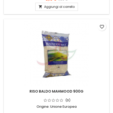
Aggiungi al carrello

favorite_border
RISO BALDO MAHMOOD 900G
(0)
Origine: Unione Europea