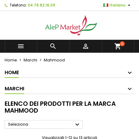

Telefono:
04.78.82.16.39
Italiano
×
×
×
×
Mes listes d'envies
((modalTitle))
Crea lista dei desideri
Accedi
Créer une nouvelle liste
add_circle_outline
((confirmMessage))
Devi avere effettuato l'accesso per salvare dei
Nome lista dei desideri
prodotti nella tua lista dei desideri.
0



shopping_cart
((cancelText))
((modalDeleteText))
Annulla
Accedi
Home
Marchi
Mahmood
Annulla
Crea lista dei desideri
HOME
MARCHI
ELENCO DEI PRODOTTI PER LA MARCA
MAHMOOD

Seleziona
Visualizzati 1-12 su 13 articoli