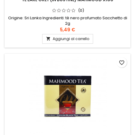
(0)
Origine: Sri Lanka Ingredienti: tè nero profumato Sacchetto di
2g
5,49 €
Aggiungi al carrello

favorite_border