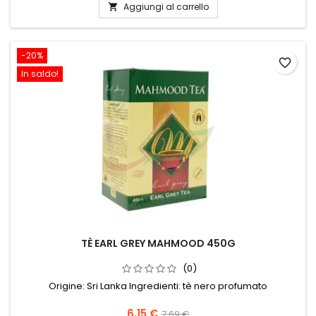
Aggiungi al carrello

-20%
favorite_border
In saldo!
TÈ EARL GREY MAHMOOD 450G
(0)
Origine: Sri Lanka Ingredienti: tè nero profumato
6,15 €
7,69 €