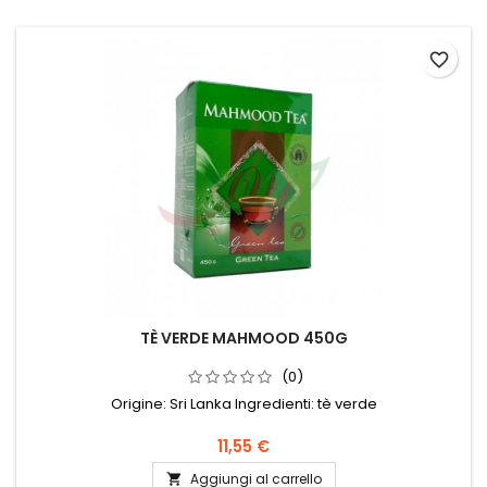
favorite_border
TÈ VERDE MAHMOOD 450G
(0)
Origine: Sri Lanka Ingredienti: tè verde
11,55 €
Aggiungi al carrello
