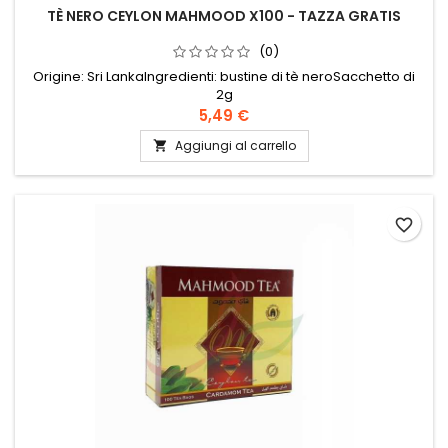
TÈ NERO CEYLON MAHMOOD X100 - TAZZA GRATIS
(0)
Origine: Sri LankaIngredienti: bustine di tè neroSacchetto di
2g
5,49 €
Aggiungi al carrello

favorite_border