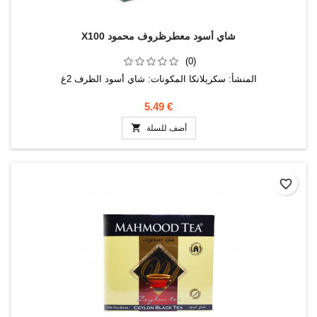
X100 شاي أسود معطرظروف محمود
(0)
المنشأ: سكريلانكا المكونات: شاي أسود الظرف 2غ
5.49 €

أضف للسلة
favorite_border