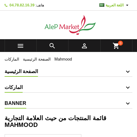

اللغة العربية
هاتف:
04.78.82.16.39
×
×
×
×
Mes listes d'envies
((modalTitle))
Create wishlist
تسجيل الدخول
add_circle_outline
Créer une nouvelle liste
((confirmMessage))
You need to be logged in to save products in your
Wishlist name
wishlist.
0



shopping_cart
((cancelText))
((modalDeleteText))
تسجيل الدخول
إلغاء
Mahmood
الصفحة الرئيسية
الماركات
Create wishlist
إلغاء
الصفحة الرئيسية
الماركات
BANNER
قائمة المنتجات من حيث العلامة التجارية
MAHMOOD