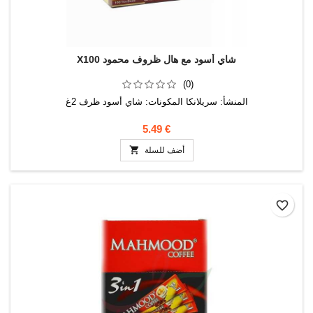
X100 شاي أسود مع هال ظروف محمود
(0)
المنشأ: سريلانكا المكونات: شاي أسود ظرف 2غ
5.49 €

أضف للسلة
favorite_border