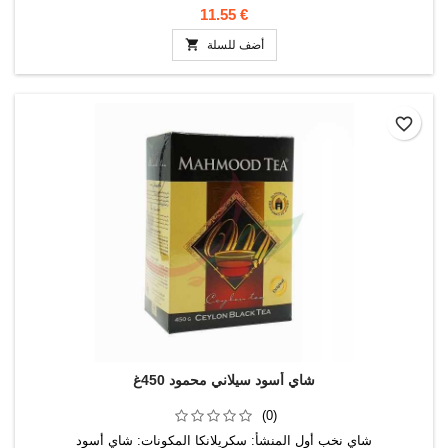
11.55 €

أضف للسلة
favorite_border
شاي أسود سيلاني محمود 450غ
(0)
شاي نخب أول المنشأ: سكريلانكا المكونات: شاي أسود