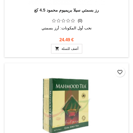
رز بسمتي سيلا بريميوم محمود 4.5 كغ
(0)
نخب أول المكونات: أرز بسمتي
24.49 €

أضف للسلة
favorite_border