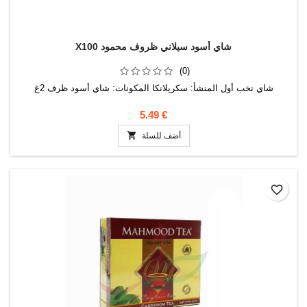
X100 شاي أسود سيلاني ظروف محمود
(0)
شاي نخب أول المنشأ: سكريلانكا المكونات: شاي أسود ظرف 2غ
5.49 €

أضف للسلة
favorite_border