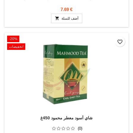
7.69 €

أضف للسلة
‎-20%
favorite_border
تخفيضات!
شاي أسود معطر محمود 450غ
(0)