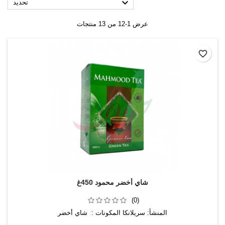

تحديد
عرض 1-12 من 13 منتجات
favorite_border
شاي أخضر محمود 450غ
(0)
المنشأ: سريلانكا المكونات : شاي أخضر