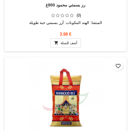
رز بسمتي محمود 900غ
(0)
المنشا: الهند المكونات: أرز بسمتي حبة طويلة
3.98 €

أضف للسلة
favorite_border