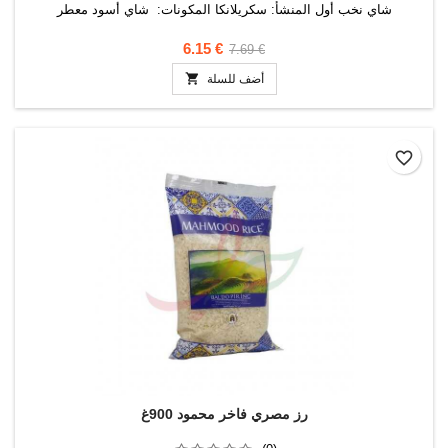
شاي نخب أول المنشأ: سكريلانكا المكونات: شاي أسود معطر
6.15 €
7.69 €

أضف للسلة
favorite_border
رز مصري فاخر محمود 900غ