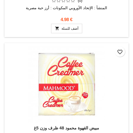
(0)
المنشأ : الإتحاد الأوروبي المكونات : أرز حبة مصرية
4.98 €

أضف للسلة
favorite_border
مبيض القهوة محمود 48 ظرف وزن 5غ