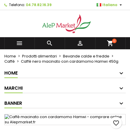

Telefono:
04.78.82.16.39
Italiano
×
×
×
Mes listes d'envies
Crea lista dei desideri
Accedi
Créer une nouvelle liste
add_circle_outline
Devi avere effettuato l'accesso per salvare dei
Nome lista dei desideri
prodotti nella tua lista dei desideri.
0



shopping_cart
Annulla
Accedi
Home
Prodotti alimentari
Bevande calde e fredde
Annulla
Crea lista dei desideri
Caffè
Caffè nero macinato con cardamomo Hamwi 450g
HOME
MARCHI
BANNER
favorite_border