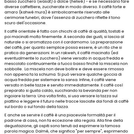
basso zucchero (wasat) o dolce (helwé) - e se necessario fare
diverse caffettiere, zuccherate in modo diverso. Il caffè forte e
amaro (kahwé mura) è simbolicamente riservato alle
cerimonie funebri, dove l'assenza di zucchero riflette il tono
scuro dell'occasione.
Il caffè orientale è fatto con chicchi di caffè di qualità, tostati e
poi macinati molto finemente. A seconda dei gusti, si lascia al
naturale o si aromatizza con il cardamomo. La preparazione
del caffè, per quanto semplice possa essere, è un rito che si
pratica da generazioni. In un rakweh, il caffè macinato (ed
eventualmente lo zucchero) viene versato in acqua fredda e
mescolato continuamente a fuoco basso finché la miscela non
sobbolle. La miscela non deve bollire e deve essere rimossa
non appena fa la schiuma. Si può versare qualche goccia di
acqua fredda per sistemare la sansa. Infine, il caffè viene
versato in belle tazze e servito immediatamente. Il caffè così
preparato si gusta caldo, succhiando la bevanda per non
ingoiare la terra. Una volta finito, si usa versare la tazza sul
piattino e leggere il futuro nelle tracce lasciate dai fondi di caffè
sul bordo o sul fondo della tazza.
E anche se servire il caffè è una piacevole formalità per il
padrone di casa, non fa eccezione alla regola. Alla fine della
degustazione, gli ospiti sono tenuti ad esprimere la famosa
parola magica: Daïmé, che significa "per sempre", esprimendo