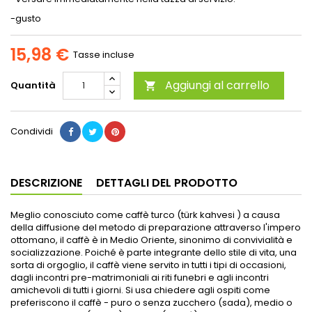
-gusto
15,98 €
Tasse incluse
Aggiungi al carrello
Quantità

Condividi
DESCRIZIONE
DETTAGLI DEL PRODOTTO
Meglio conosciuto come caffè turco (türk kahvesi ) a causa
della diffusione del metodo di preparazione attraverso l'impero
ottomano, il caffè è in Medio Oriente, sinonimo di convivialità e
socializzazione. Poiché è parte integrante dello stile di vita, una
sorta di orgoglio, il caffè viene servito in tutti i tipi di occasioni,
dagli incontri pre-matrimoniali ai riti funebri e agli incontri
amichevoli di tutti i giorni. Si usa chiedere agli ospiti come
preferiscono il caffè - puro o senza zucchero (sada), medio o