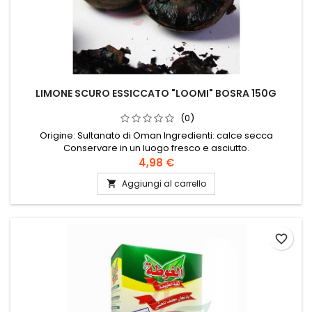
LIMONE SCURO ESSICCATO "LOOMI" BOSRA 150G
(0)
Origine: Sultanato di Oman Ingredienti: calce secca
Conservare in un luogo fresco e asciutto.
4,98 €
Aggiungi al carrello

favorite_border