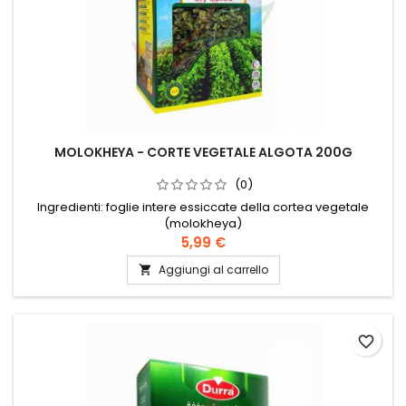
MOLOKHEYA - CORTE VEGETALE ALGOTA 200G
(0)
Ingredienti: foglie intere essiccate della cortea vegetale
(molokheya)
5,99 €
Aggiungi al carrello

favorite_border