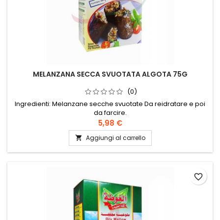
MELANZANA SECCA SVUOTATA ALGOTA 75G
(0)
Ingredienti: Melanzane secche svuotate Da reidratare e poi
da farcire.
5,98 €
Aggiungi al carrello

favorite_border