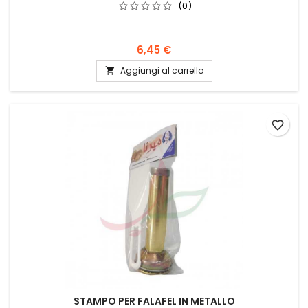
(0)
6,45 €
Aggiungi al carrello

favorite_border
STAMPO PER FALAFEL IN METALLO