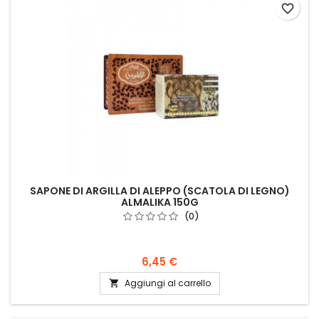
favorite_border
SAPONE DI ARGILLA DI ALEPPO (SCATOLA DI LEGNO)
ALMALIKA 150G
(0)
6,45 €
Aggiungi al carrello
