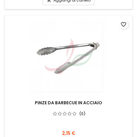
Aggiungi al carrello

favorite_border
PINZE DA BARBECUE IN ACCIAIO
(0)
2,15 €