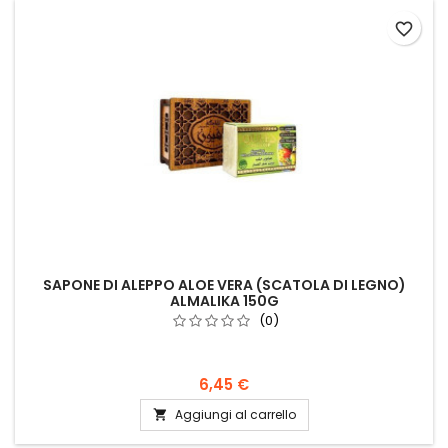
favorite_border
SAPONE DI ALEPPO ALOE VERA (SCATOLA DI LEGNO)
ALMALIKA 150G
(0)
6,45 €
Aggiungi al carrello
