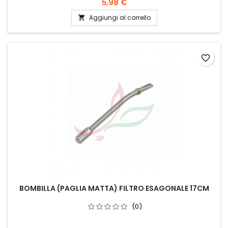
5,98 €
Aggiungi al carrello

favorite_border
BOMBILLA (PAGLIA MATTA) FILTRO ESAGONALE 17CM
(0)