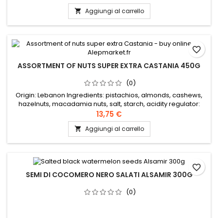
Aggiungi al carrello

favorite_border
ASSORTMENT OF NUTS SUPER EXTRA CASTANIA 450G
(0)
Origin: Lebanon Ingredients: pistachios, almonds, cashews,
hazelnuts, macadamia nuts, salt, starch, acidity regulator:
E330, wheat flour, sugar, vegetable oil (coconut), smoked
13,75 €
flavour
Aggiungi al carrello

favorite_border
SEMI DI COCOMERO NERO SALATI ALSAMIR 300G
(0)