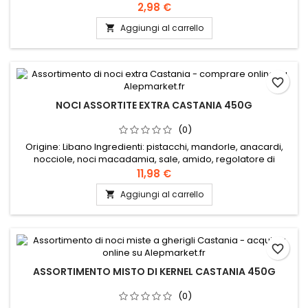
2,98 €
Aggiungi al carrello

favorite_border
NOCI ASSORTITE EXTRA CASTANIA 450G
(0)
Origine: Libano Ingredienti: pistacchi, mandorle, anacardi,
nocciole, noci macadamia, sale, amido, regolatore di
acidità: E330, farina di frumento, zucchero, olio vegetale
11,98 €
(cocco), aroma affumicato
Aggiungi al carrello

favorite_border
ASSORTIMENTO MISTO DI KERNEL CASTANIA 450G
(0)