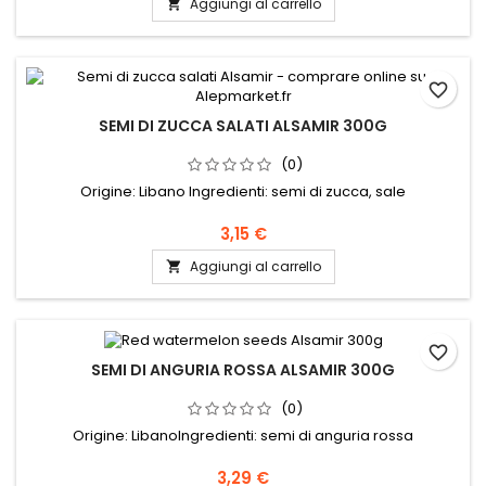
Aggiungi al carrello

favorite_border
SEMI DI ZUCCA SALATI ALSAMIR 300G
(0)
Origine: Libano Ingredienti: semi di zucca, sale
3,15 €
Aggiungi al carrello

favorite_border
SEMI DI ANGURIA ROSSA ALSAMIR 300G
(0)
Origine: LibanoIngredienti: semi di anguria rossa
3,29 €