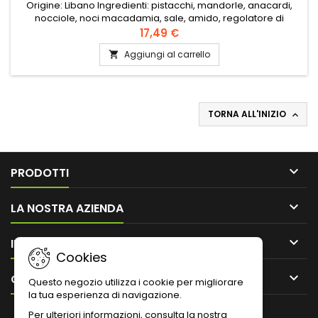
Origine: Libano Ingredienti: pistacchi, mandorle, anacardi,
nocciole, noci macadamia, sale, amido, regolatore di
acidità: E330, farina di frumento, zucchero, olio vegetale
17,49 €
(cocco), aroma affumicato
Aggiungi al carrello

TORNA ALL'INIZIO


PRODOTTI

LA NOSTRA AZIENDA

IL TUO ACCOUNT
Cookies

CONTATTO
Questo negozio utilizza i cookie per migliorare
la tua esperienza di navigazione.
Per ulteriori informazioni, consulta la nostra
NEWSLETTER