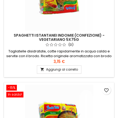
SPAGHETTI ISTANTANEI INDOMIE (CONFEZIONE) -
VEGETARIANO 5X75G
(0)
Tagliatelle disidratate, cotte rapidamente in acqua calda e
servite con il brodo. Ricetta originale aromatizzata con brodo
vegetale.
3,15 €
Aggiungi al carrello

-15%
favorite_border
In saldo!