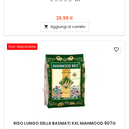
26,99 €
Aggiungi al carrello

Non disponibile
favorite_border
RISO LUNGO SELLA BASMATI XXL MAHMOOD 907G