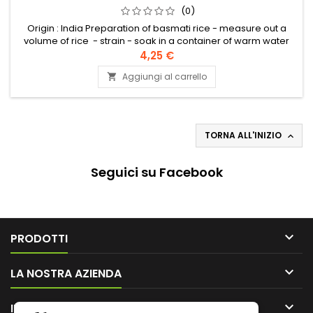
(0)
Origin : India Preparation of basmati rice - measure out a
volume of rice - strain - soak in a container of warm water
for about 10 minutes, then drain. - boil in a heavy-bottomed
4,25 €
saucepan 1 volume and 3/4 of water - salt, add a knob of
Aggiungi al carrello

clarified butter (ghee, smen) - pour the rice into the boiling
water - mix gently with a fork - lower the heat after...
TORNA ALL'INIZIO

Seguici su Facebook

PRODOTTI

LA NOSTRA AZIENDA

IL TUO ACCOUNT