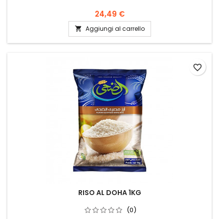
24,49 €
Aggiungi al carrello

favorite_border
RISO AL DOHA 1KG
(0)