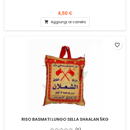
4,50 €
Aggiungi al carrello

favorite_border
RISO BASMATI LUNGO SELLA SHAALAN 5KG
(0)