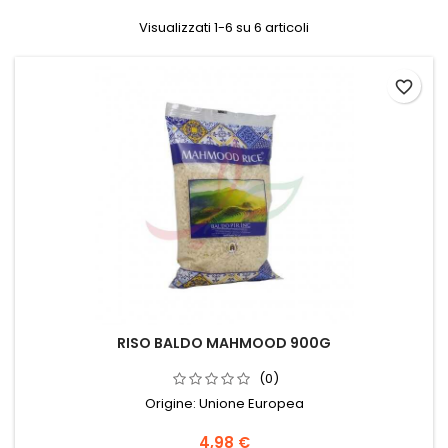
Visualizzati 1-6 su 6 articoli
favorite_border
RISO BALDO MAHMOOD 900G
(0)
Origine: Unione Europea
4,98 €