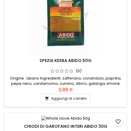
SPEZIA KESBA ABIDO 50G
(0)
Origine : Libano Ingredienti: zafferano, coriandolo, paprika,
pepe nero, cardamomo, cumino, alloro, galanga, limone
secco, cannella, zenzero, finocchio, senape.Conservare in
2,99 €
un luogo fresco e asciutto.
Aggiungi al carrello

favorite_border
CHIODI DI GAROFANO INTERI ABIDO 30G