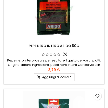
PEPE NERO INTERO ABIDO 50G
(0)
Pepe nero intero ideale per esaltare il gusto dei vostri piatti.
Origine: Libano Ingredienti: pepe nero intero Conservare in
un luogo fresco e asciutto.
3,79 €
Aggiungi al carrello

favorite_border