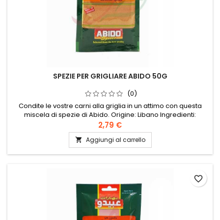
SPEZIE PER GRIGLIARE ABIDO 50G
(0)
Condite le vostre carni alla griglia in un attimo con questa
miscela di spezie di Abido. Origine: Libano Ingredienti:
cannella, pepe nero, sale, mahaleb, noce moscata,
2,79 €
glutammato monosodico Conservare in un luogo fresco e
Aggiungi al carrello

asciutto.
favorite_border