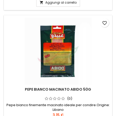
Aggiungi al carrello

favorite_border
PEPE BIANCO MACINATO ABIDO 50G
(0)
Pepe bianco finemente macinato ideale per condire.Origine:
Libano
3,15 €