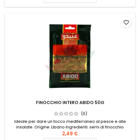
favorite_border
FINOCCHIO INTERO ABIDO 50G
(0)
Ideale per dare un tocco mediterraneo al pesce e alle
insalate. Origine: Libano Ingredienti: semi di finocchio
Conservare in un luogo fresco e asciutto.
2,49 €