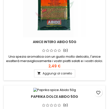
ANICE INTERO ABIDO 50G
(0)
Una spezia aromatica con un gusto molto delicato, l'anice
esalterà meravigliosamente i vostri piatti salati e i vostri dolci.
In aromaterapia, l'infuso di anice allevia il gonfiore e facilita la
2,49 €
digestione.
Aggiungi al carrello

favorite_border
PAPRIKA DOLCE ABIDO 50G
(0)