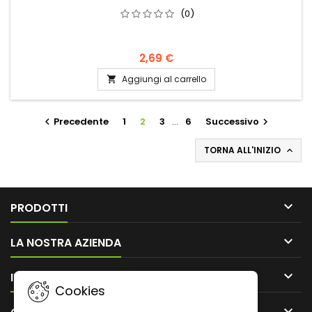
(0)
2,69 €
Aggiungi al carrello

Precedente
1
2
3
…
6
Successivo


TORNA ALL'INIZIO


PRODOTTI

LA NOSTRA AZIENDA

IL TUO ACCOUNT
Cookies
