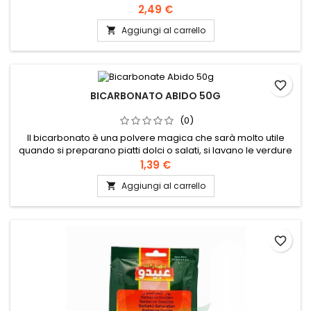
2,49 €
Aggiungi al carrello

favorite_border
BICARBONATO ABIDO 50G
(0)
Il bicarbonato è una polvere magica che sarà molto utile
quando si preparano piatti dolci o salati, si lavano le verdure
o si puliscono piatti ostinati.Il bicarbonato permette ai vostri
1,39 €
dolci di lievitare bene, può anche essere aggiunto all'acqua
Aggiungi al carrello

di cottura delle verdure per renderle più digeribili (cavoli,
ceci, ecc.).
favorite_border