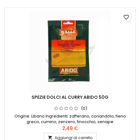
favorite_border
SPEZIE DOLCI AL CURRY ABIDO 50G
(0)
Origine: Libano Ingredienti: zafferano, coriandolo, fieno
greco, cumino, zenzero, finocchio, senape
2,49 €
Aggiungi al carrello
