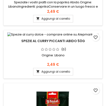
Speziate i vostri piatti con la paprika Abido.Origine:
LibanoIngredienti: paprikaConservare in un luogo fresco e
asciutto.
2,49 €
Aggiungi al carrello

favorite_border
SPEZIE AL CURRY PICCANTI ABIDO 50G
(0)
Origine: Libano
2,49 €
Aggiungi al carrello

favorite_border