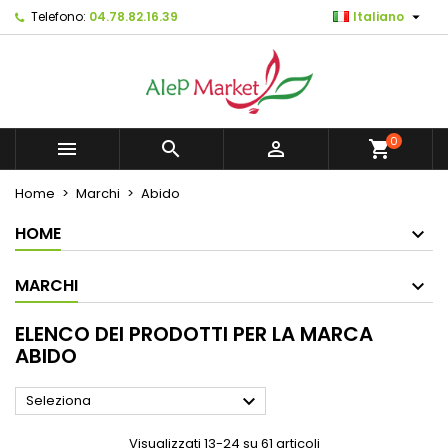

Telefono:
04.78.82.16.39
Italiano
×
×
×
×
Mes listes d'envies
((modalTitle))
Crea lista dei desideri
Accedi
Créer une nouvelle liste
add_circle_outline
((confirmMessage))
Devi avere effettuato l'accesso per salvare dei
Nome lista dei desideri
prodotti nella tua lista dei desideri.
0



shopping_cart
((cancelText))
((modalDeleteText))
Annulla
Accedi
Home
Marchi
Abido
Annulla
Crea lista dei desideri
HOME
MARCHI
ELENCO DEI PRODOTTI PER LA MARCA
ABIDO

Seleziona
Visualizzati 13-24 su 61 articoli