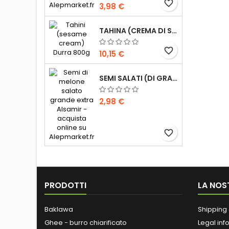
favorite_border
3,98 €
TAHINA (CREMA DI SESAMO) DURRA 800G
favorite_border
10,15 €
SEMI SALATI (DI GRANDI DIMENSIONI) ALSAMIR 300G
2,98 €
favorite_border
PRODOTTI
LA NOS
Baklawa
Shipping 
Ghee - burro chiarificato
Legal inf