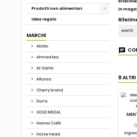
Riferime
Prodotti non alimentari
In maga
Idea regalo
Riferime
ean13
MARCHI
Abido
COM
Ahmad tea
Al-Samir
8 ALTR
Altunsa
Cherry brand
Durra
GOLD MEDAL
MEN
Hamwi Café
Ingred
Horse head