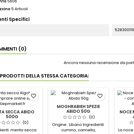
nto
5606
zzino
5 Articoli
nti Specifici
528300111
MENTI (0)
Ancora nessuna recensione da parte
I PRODOTTI DELLA STESSA CATEGORIA:
favorite_border
favorite_border
MOGHRABIEH SPEZIE
ABIDO 50G
TA SECCA ABIDO
NOCE 
500G
(0)
(0)
Origine : Libano Ingredienti:
ienti: menta secca
cumino, cannella,
La noce