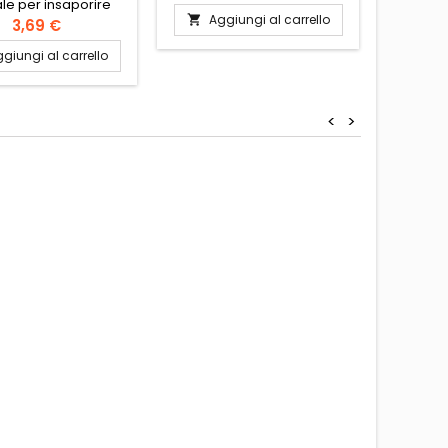
ale per insaporire
Abido.Origine: Libano
fre
Aggiungi al carrello
Ag


els, purè, carni,
3,69 €
 verdure. Origine:
giungi al carrello
 Ingredienti: noce
 Conservare in un
fresco e asciutto.
<
>