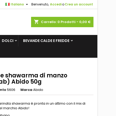

Italiano
Benvenuto,
Accedi
o
Crea un account
×
×
×
shopping_cart
Carrello:
0
Prodotti - 0,00 €
sta
DOLCI
BEVANDE CALDE E FREDDE
i
i
ie shawarma di manzo
ab) Abido 50g
ento
5606
Marca
Abido
rinata shawarma è pronta in un attimo con il mix di
el marchio Abido!
Libano