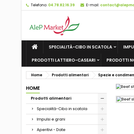
Telefono:
04.78.82.16.39
E-mail:
contact@alepmar
M
C
A
add_circle_outline
De
No
dei
SPECIALITÀ-CIBO IN SCATOLA
IMPU
PRODOTTI LATTIERO-CASEARI
PRODOTTI N
Home
Prodotti alimentari
Spezie e condimen
HOME
Prodotti alimentari
Specialità-Cibo in scatola
Impulsi e grani
Aperitivi - Date