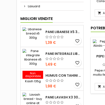
Conse
fr
Lasuard
A

MIGLIORI VENDITE
POTREB
PANE LIBANESE X5 300G
favorite_border
1,39 €
PANE INTEGRALE LIBANESE X5 300G
PEPE
favorite_border
1,49 €
Pepe n
Non
molto f
HUMUS CON TAHINI KASIH 135G
disponibile
condi
Ingr
favorite_border
1,98 €
A

PANE LAVASH X3 300G