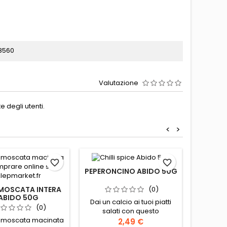
8560
Valutazione
 degli utenti.
<
>
favorite_border
favorite_border
PEPERONCINO ABIDO 50G
ZENZER
MOSCATA INTERA
(0)
ABIDO 50G
Dai un calcio ai tuoi piatti
Origine:
(0)
salati con questo
zenze
 moscata macinata
peperoncino di
Conser
2,49 €