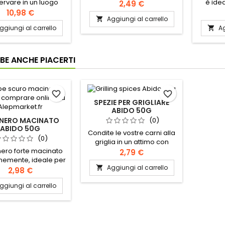
rvare in un luogo
peperoncino Conservare in
è ide
2,49 €
esco e asciutto.
un luogo fresco e asciutto.
becham
10,98 €
Aggiungi al carrello

zuppe e
ggiungi al carrello
Ag

Libano
moscata
luogo 
BE ANCHE PIACERTI
favorite_border
favorite_border
SPEZIE PER GRIGLIARE
ABIDO 50G
 NERO MACINATO
(0)
ABIDO 50G
Condite le vostre carni alla
(0)
griglia in un attimo con
ero forte macinato
questa miscela di spezie di
2,79 €
inemente, ideale per
Abido. Origine: Libano
Aggiungi al carrello

re. Origine: Libano
Ingredienti: cannella, pepe
2,98 €
edienti: pepe nero
nero, sale, mahaleb, noce
ggiungi al carrello
macinato
moscata, glutammato
monosodico Conservare in
un luogo fresco e asciutto.