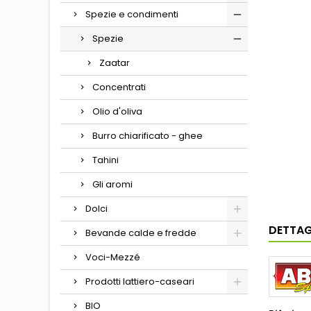
Spezie e condimenti
Spezie
Zaatar
Concentrati
Olio d'oliva
Burro chiarificato - ghee
Tahini
Gli aromi
Dolci
DETTAG
Bevande calde e fredde
Voci-Mezzé
Prodotti lattiero-caseari
BIO