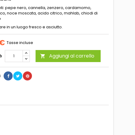
nti: pepe nero, cannella, zenzero, cardamomo,
, noce moscata, acido citrico, mahlab, chiodi di
o
e in un luogo fresco e asciutto.
 €
Tasse incluse
Aggiungi al carrello
à

i