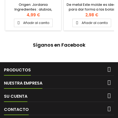
Origen: Jordania
De metal Este molde es ideal
Ingredientes : alubias,
para dar forma a las bolas
garbanzos, sal, bicarbonato
de falafel.
4,99 €
2,98 €
sódico, ajo, cilantro, especias
Añadir al carrito
Añadir al carrito


Síganos en Facebook

PRODUCTOS

NUESTRA EMPRESA

SU CUENTA

CONTACTO