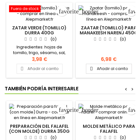
Fuera de stock
favorite_border
favo
ZATAR VERDE (TOMILLO)
ZAATAR (TOMILLO) PARA
DURRA 400G
MANAKEESH NARENJ 450G
(0)
(0)
Ingredientes: hojas de
tomillo, trigo, sésamo, sal,
zumaque, hinojo, anís,
3,98 €
6,98 €
cilantro, aceite de girasol
Añadir al carrito
Añadir al carrito


TAMBIÉN PODRÍA INTERESARLE
<
>
favorite_border
favo
PREPARACIÓN DEL FALAFEL
MOLDE METÁLICO PARA
(CON MOLDE) DURRA 350G
FALAFEL
(0)
(0)