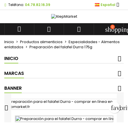

Teléfono:
04.78.82.16.39
Español
Mes listes d'envies
Crear lista de deseos
Iniciar sesión
add_circle_outline
Créer une nouvelle liste
Debe iniciar sesión para guardar productos en su lista de 
0
Nombre de la lista de deseos



shoppin
Inicio
Productos alimenticios
Especialidades - Alimentos
Cancelar
Iniciar 
enlatados
Preparación del falafel Durra 175g
Cancelar
Crear lista de d
INICIO
MARCAS
BANNER
favor

