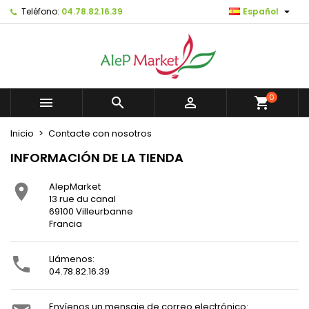

Teléfono:
04.78.82.16.39
Español
×
×
×
×
Mes listes d'envies
((modalTitle))
Crear lista de deseos
Iniciar sesión
Créer une nouvelle liste
add_circle_outline
((confirmMessage))
Debe iniciar sesión para guardar productos en su
Nombre de la lista de deseos
lista de deseos.
0



shopping_cart
((cancelText))
((modalDeleteText))
Cancelar
Iniciar sesión
Inicio
Contacte con nosotros
Cancelar
Crear lista de deseos
INFORMACIÓN DE LA TIENDA
AlepMarket

13 rue du canal
69100 Villeurbanne
Francia
Llámenos:

04.78.82.16.39
Envíenos un mensaje de correo electrónico: