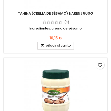
TAHINA (CREMA DE SÉSAMO) NARENJ 800G
(0)
Ingredientes: crema de sésamo
10,15 €
Añadir al carrito

favorite_border