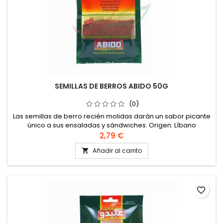
SEMILLAS DE BERROS ABIDO 50G
(0)
Las semillas de berro recién molidas darán un sabor picante
único a sus ensaladas y sándwiches. Origen: Líbano
Ingredientes: semillas de berro Puede contener trazas de
2,79 €
sésamo, mostaza o gluten. Almacenar en un lugar fresco y
Añadir al carrito

seco.
favorite_border