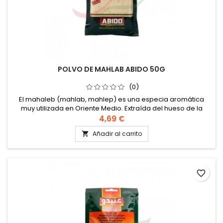
POLVO DE MAHLAB ABIDO 50G
(0)
El mahaleb (mahlab, mahlep) es una especia aromática
muy utilizada en Oriente Medio. Extraída del hueso de la
cereza negra, esta especia tiene un sabor agridulce y da
4,69 €
una fragancia inconfundible a las preparaciones que la
Añadir al carrito

incorporan. Tradicionalmente, el mahaleb se añade a
galletas festivas como el maamoul, el barazek, etc., y en
ciertos tipos de queso.
favorite_border