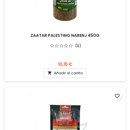
ZAATAR PALESTINO NARENJ 450G
(0)
10,15 €
Añadir al carrito

favorite_border