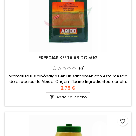
ESPECIAS KEFTA ABIDO 50G
(0)
Aromatiza tus albóndigas en un santiamén con esta mezcla
de especias de Abido. Origen: Líbano Ingredientes: canela,
pimienta negra, pimentón, glutamato monosódico
2,79 €
Almacenar en un lugar fresco y seco.
Añadir al carrito

favorite_border