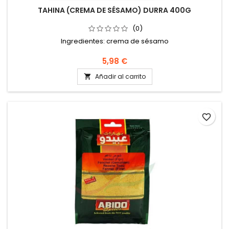
TAHINA (CREMA DE SÉSAMO) DURRA 400G
(0)
Ingredientes: crema de sésamo
5,98 €
Añadir al carrito

favorite_border