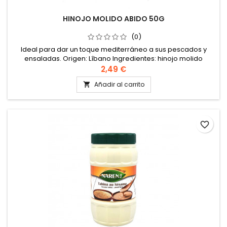
HINOJO MOLIDO ABIDO 50G
(0)
Ideal para dar un toque mediterráneo a sus pescados y
ensaladas. Origen: Líbano Ingredientes: hinojo molido
Almacenar en un lugar fresco y seco.
2,49 €
Añadir al carrito

favorite_border