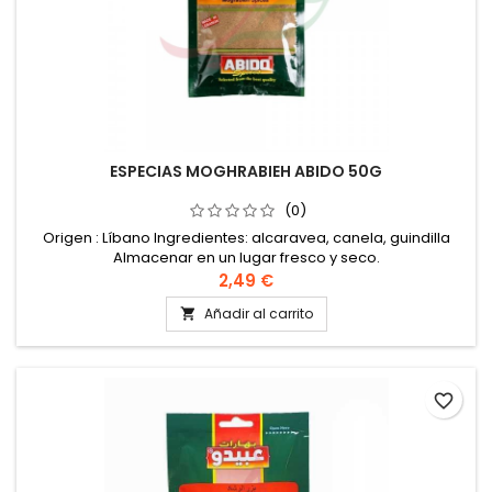
ESPECIAS MOGHRABIEH ABIDO 50G
(0)
Origen : Líbano Ingredientes: alcaravea, canela, guindilla
Almacenar en un lugar fresco y seco.
2,49 €
Añadir al carrito

favorite_border