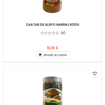
ZAATAR DE ALEPO NARENJ 600G
(0)
10,15 €
Añadir al carrito

favorite_border