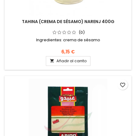
TAHINA (CREMA DE SÉSAMO) NARENJ 400G
(0)
Ingredientes: crema de sésamo
6,15 €
Añadir al carrito

favorite_border