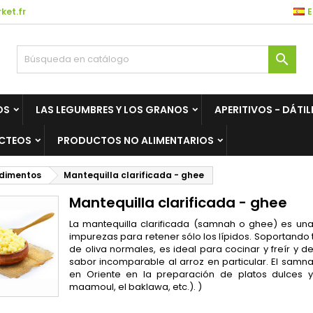
et.fr
E
es listes d'envies
(modalTitle))
rear lista de deseos
niciar sesión

Créer une nouvelle liste
confirmMessage))
be iniciar sesión para guardar productos en su lista de deseos.
mbre de la lista de deseos
OS
LAS LEGUMBRES Y LOS GRANOS
APERITIVOS - DÁTIL
((cancelText))
Cancelar
((modalDeleteText)
Iniciar sesió
CTEOS
PRODUCTOS NO ALIMENTARIOS
Cancelar
Crear lista de deseo
ndimentos
Mantequilla clarificada - ghee
Mantequilla clarificada - ghee
La mantequilla clarificada (samnah o ghee) es una
impurezas para retener sólo los lípidos. Soportando
de oliva normales, es ideal para cocinar y freír y d
sabor incomparable al arroz en particular. El samna
en Oriente en la preparación de platos dulces y
maamoul, el baklawa, etc.). )