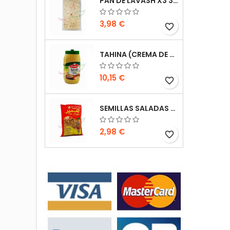
PAN DE LAVASH X3 300G
3,98 €
favorite_border
TAHINA (CREMA DE SÉSAMO) DURRA 800G
10,15 €
favorite_border
SEMILLAS SALADAS (TAMAÑO GRANDE) ALSAMIR 300G
2,98 €
favorite_border