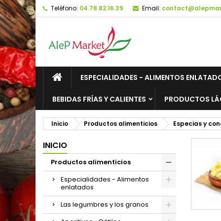
Teléfono:
04.78.82.16.39
Email:
contact@alepmark
M
(
C
I
add_circle_outline
((
De
No
ESPECIALIDADES - ALIMENTOS ENLATAD
BEBIDAS FRÍAS Y CALIENTES
PRODUCTOS LÁ
Inicio
Productos alimenticios
Especias y co
INICIO
Productos alimenticios
Especialidades - Alimentos
enlatados
Las legumbres y los granos