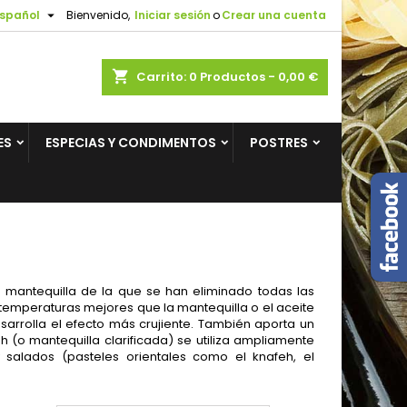

spañol
Bienvenido,
Iniciar sesión
o
Crear una cuenta
×
×
×
×
shopping_cart
Carrito:
0
Productos - 0,00 €
ES
ESPECIAS Y CONDIMENTOS
POSTRES
)
n
s
 mantequilla de la que se han eliminado todas las
 temperaturas mejores que la mantequilla o el aceite
esarrolla el efecto más crujiente. También aporta un
h (o mantequilla clarificada) se utiliza ampliamente
 salados (pasteles orientales como el knafeh, el