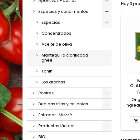
Aperitivos - Dátiles
Hay 3 pr
Especias y condimentos
Especias
Concentrados
Aceite de oliva
Mantequilla clarificada -
ghee
Tahini
M
Los aromas
CLAR
GOL
Postres
Ori
Bebidas frías y calientes
Ingred
99,8% 
Entradas-Mezzé
máx. 

clari
Productos lácteos
va
H
BIO
conserv