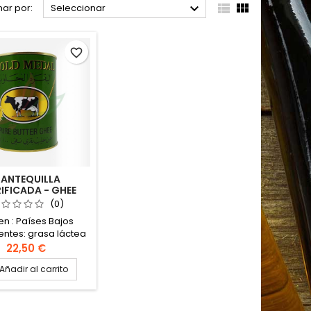



ar por:
Seleccionar
favorite_border
ANTEQUILLA
IFICADA - GHEE
D MEDAL 800G
(0)
en : Países Bajos
entes: grasa láctea
mín., humedad 0,2%
22,50 €
aroma Mantequilla
Añadir al carrito
ficada de leche de
a (Al Bakara Al
aloub).Puede
arse durante varios