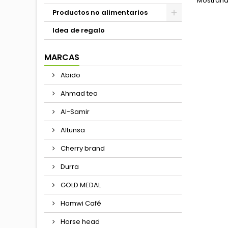
Mostrando
mese
Productos no alimentarios
ambie
21°), 
Idea de regalo
reci
MARCAS
Abido
Ahmad tea
Al-Samir
Altunsa
Cherry brand
Durra
GOLD MEDAL
Hamwi Café
Horse head