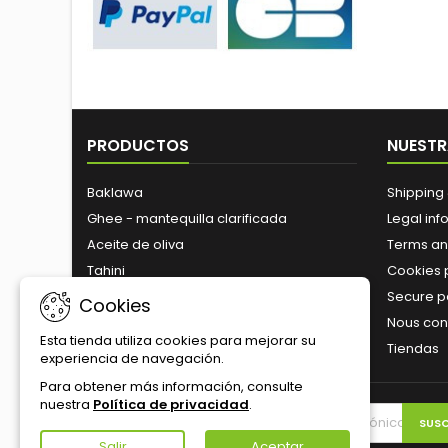
PRODUCTOS
NUESTR
Baklawa
Shipping 
Ghee - mantequilla clarificada
Legal inf
Aceite de oliva
Terms an
Tahini
Cookies 
Zaitoune
Secure 
Cookies
Nueces tostadas
Nous con
Esta tienda utiliza cookies para mejorar su
Tiendas
experiencia de navegación.
Para obtener más información, consulte
nuestra
Política de privacidad
.
BOLETÍN
Salir
Aceptar