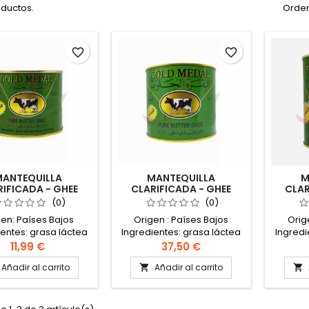
oductos.
Orden
favorite_border
favorite_border
ANTEQUILLA
MANTEQUILLA
M
IFICADA - GHEE
CLARIFICADA - GHEE
CLAR
D MEDAL 400G
GOLD MEDAL 1,6KG
GOL
(0)
(0)
gen: Países Bajos
Origen : Países Bajos
Orig
ientes: grasa láctea
Ingredientes: grasa láctea
Ingredi
mín., humedad 0,2%
99,8% mín., humedad 0,2%
99,8% 
11,99 €
37,50 €
aroma Mantequilla
máx. aroma mantequilla
máx. 
Añadir al carrito
Añadir al carrito


ficada de leche de
clarificada de leche de
clari
ca (Al Bakara Al
vaca (Al Bakara Al
vac
aloub).Puede
Haloub).Puede
H
arse durante varios
conservarse durante varios
conserv