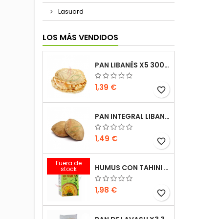
Lasuard
LOS MÁS VENDIDOS
PAN LIBANÉS X5 300G
1,39 €
favorite_border
PAN INTEGRAL LIBANÉS X5 300G
1,49 €
favorite_border
Fuera de
HUMUS CON TAHINI KASIH 135G
stock
1,98 €
favorite_border