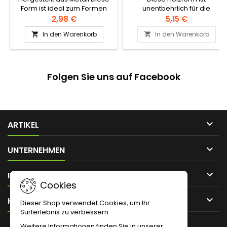
Form ist ideal zum Formen
unentbehrlich für die
von Falafelbällchen.
Herstellung der berühmten
2,98 €
5,15 €
Maamouls, dieser
In den Warenkorb
In den Warenkorb


zartschmelzenden, mit
Pistazien, Datteln oder
Walnüssen gefüllten
köstlichen
Mürbeteiggebäcke.Zufälliges
Folgen Sie uns auf Facebook
Muster.

ARTIKEL

UNTERNEHMEN

IHR KONTO
Cookies

KONTAKT
Dieser Shop verwendet Cookies, um Ihr
Surferlebnis zu verbessern.
Weitere Informationen finden Sie in unserer