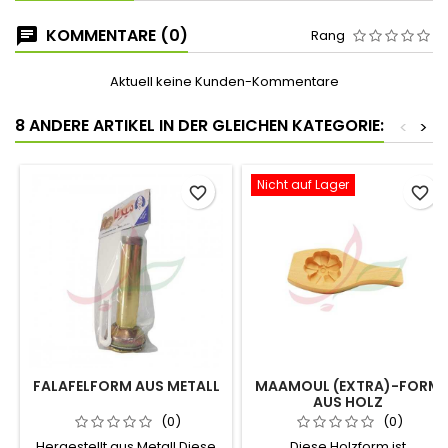
KOMMENTARE (0)
Rang
Aktuell keine Kunden-Kommentare
8 ANDERE ARTIKEL IN DER GLEICHEN KATEGORIE:
<
>
Nicht auf Lager
favorite_border
favorite_border
FALAFELFORM AUS METALL
MAAMOUL (EXTRA)-FORM
AUS HOLZ
(0)
(0)
Hergestellt aus Metall Diese
Diese Holzform ist