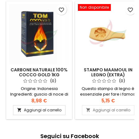
Non disponibile
favorite_border
favorite_border
CARBONE NATURALE 100%
STAMPO MAAMOUL IN
COCCO GOLD 1KG
LEGNO (EXTRA)
(0)
(0)
Origine: Indonesia
Questo stampo di legno è
Ingredienti: guscio di noce di
essenziale per fare i famosi
cocco
maamouls, quei deliziosi
8,98 €
5,15 €
frollini fondenti ripieni di
Aggiungi al carrello
Aggiungi al carrello


pistacchi, datteri o
noci.Modello casuale.
Seguici su Facebook