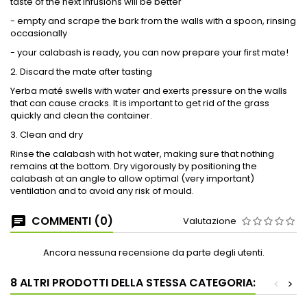
taste of the next infusions will be better
- empty and scrape the bark from the walls with a spoon, rinsing
occasionally
- your calabash is ready, you can now prepare your first mate!
2. Discard the mate after tasting
Yerba maté swells with water and exerts pressure on the walls
that can cause cracks. It is important to get rid of the grass
quickly and clean the container.
3. Clean and dry
Rinse the calabash with hot water, making sure that nothing
remains at the bottom. Dry vigorously by positioning the
calabash at an angle to allow optimal (very important)
ventilation and to avoid any risk of mould.
COMMENTI (0)
Valutazione
Ancora nessuna recensione da parte degli utenti.
8 ALTRI PRODOTTI DELLA STESSA CATEGORIA:
<
>