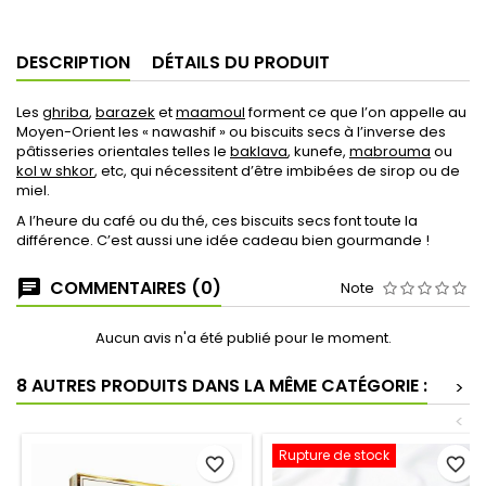
DESCRIPTION
DÉTAILS DU PRODUIT
Les
ghriba
,
barazek
et
maamoul
forment ce que l’on appelle au
Moyen-Orient les « nawashif » ou biscuits secs à l’inverse des
pâtisseries orientales telles le
baklava
, kunefe,
mabrouma
ou
kol w shkor
, etc, qui nécessitent d’être imbibées de sirop ou de
miel.
A l’heure du café ou du thé, ces biscuits secs font toute la
différence. C’est aussi une idée cadeau bien gourmande !
COMMENTAIRES (0)
Note
Aucun avis n'a été publié pour le moment.
8 AUTRES PRODUITS DANS LA MÊME CATÉGORIE :
>
<
Rupture de stock
favorite_border
favorite_border