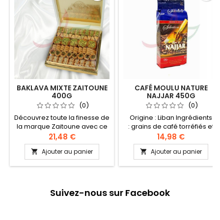
BAKLAVA MIXTE ZAITOUNE
CAFÉ MOULU NATURE
400G
NAJJAR 450G
(0)
(0)
Découvrez toute la finesse de
Origine : Liban Ingrédients
la marque Zaitoune avec ce
: grains de café torréfiés et
sublime assortiment de
moulus très finement
21,48 €
14,98 €
baklavas au pur beurre
Préparation du café oriental -
Ajouter au panier
Ajouter au panier


clarifié, généreusement garni
doser une tasse à café d'eau
de pistaches et noix de cajou.
à température ambiante -
Ingrédients : Farine, beurre
verser l'eau dans une rakweh
clarifié, sucre, amidon, sel, lait
(cafetière orientale, cezve) -
en poudre, pistaches, noix de
ajouter une cuillère à café
Suivez-nous sur Facebook
cajou Recette authentique
bien remplie de café moulu
levantine
(et du sucre éventuellement)
dans l'eau -mélanger en