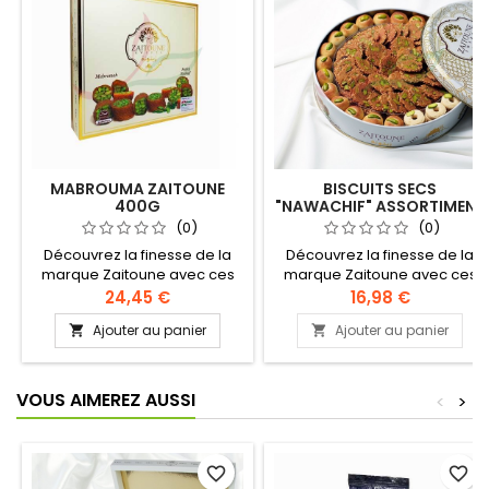
MABROUMA ZAITOUNE
BISCUITS SECS
400G
"NAWACHIF" ASSORTIMENT
ZAITOUNE 400G
(0)
(0)
Découvrez la finesse de la
Découvrez la finesse de la
marque Zaitoune avec ces
marque Zaitoune avec ces
délicieuses bouchées de
délicieuses galettes
24,45 €
16,98 €
pistaches entières torréfiées,
fondantes aux graines de
Ajouter au panier
Ajouter au panier


enrobées de cheveux d'ange
sésame torréfiées,
caramélisés. Ingrédients :
parsemées d'éclats de
Farine, beurre clarifié, sucre,
pistache craquants.
amidon, sel, lait en poudre,
Ingrédients : Farine, beurre
VOUS AIMEREZ AUSSI
<
>
pistaches Recette
clarifié, sésame, sucre,
authentique levantine
pistache, levure, eau Recette
authentique levantine
favorite_border
favorite_border