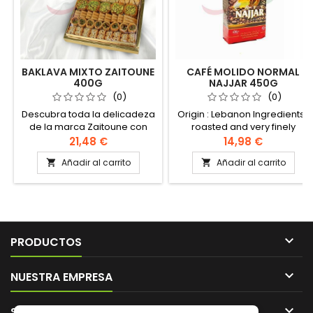
BAKLAVA MIXTO ZAITOUNE
CAFÉ MOLIDO NORMAL
400G
NAJJAR 450G
(0)
(0)
Descubra toda la delicadeza
Origin : Lebanon Ingredients :
de la marca Zaitoune con
roasted and very finely
este sublime surtido de
ground coffee beans Oriental
21,48 €
14,98 €
baklava de pura mantequilla
coffee preparation -dose a
Añadir al carrito
Añadir al carrito


clarificada, generosamente
coffee cup of water at room
adornado con pistachos y
temperature -pour water into
anacardos. Ingredientes:
a rakweh (oriental coffee
Harina, mantequilla
maker, cezve) -add a
clarificada, azúcar, almidón,
teaspoonful of ground coffee
sal, leche en polvo,
(and possibly sugar) to the

pistachos, anacardos
water. -mix continuously over
PRODUCTOS
Auténtica receta de levantina
low heat until the mixture
simmers. -pour

NUESTRA EMPRESA
immediately...

SU CUENTA