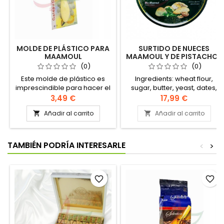
MOLDE DE PLÁSTICO PARA
SURTIDO DE NUECES
MAAMOUL
MAAMOUL Y DE PISTACHOS
BAWABET DIMASHQ 500G
(0)
(0)
Este molde de plástico es
Ingredients: wheat flour,
imprescindible para hacer el
sugar, butter, yeast, dates,
famoso maamoul, esas
nuts, pistachio nuts, flower
3,49 €
17,99 €
deliciosas galletas de
water. Authentic Levantine
Añadir al carrito
Añadir al carrito


pastaflora rellenas de
Recipe
pistachos, dátiles o nueces.
TAMBIÉN PODRÍA INTERESARLE
<
>
favorite_border
favorite_border