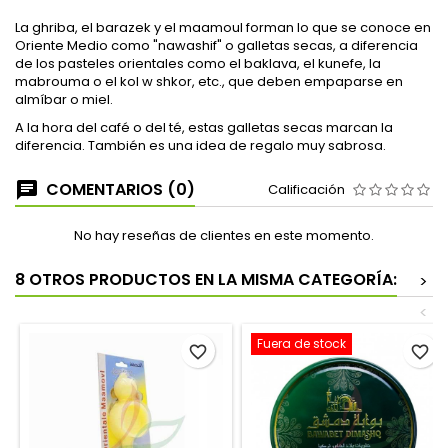
La ghriba, el barazek y el maamoul forman lo que se conoce en
Oriente Medio como "nawashif" o galletas secas, a diferencia
de los pasteles orientales como el baklava, el kunefe, la
mabrouma o el kol w shkor, etc., que deben empaparse en
almíbar o miel.
A la hora del café o del té, estas galletas secas marcan la
diferencia. También es una idea de regalo muy sabrosa.
COMENTARIOS (0)
Calificación
No hay reseñas de clientes en este momento.
8 OTROS PRODUCTOS EN LA MISMA CATEGORÍA:
>
<
Fuera de stock
favorite_border
favorite_border