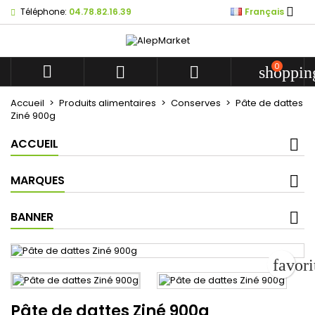

Téléphone:
04.78.82.16.39
Français
Mes listes d'envies
Créer une liste d'envies
Connexion
add_circle_outline
Créer une nouvelle liste
Vous devez être connecté pour ajouter des produits à votr
0
Nom de la liste d'envies



shoppin
d'envies.
Accueil
Produits alimentaires
Conserves
Pâte de dattes
Ziné 900g
Annuler
Conn
Annuler
Créer une liste d'
ACCUEIL
MARQUES
BANNER
favor
Pâte de dattes Ziné 900g