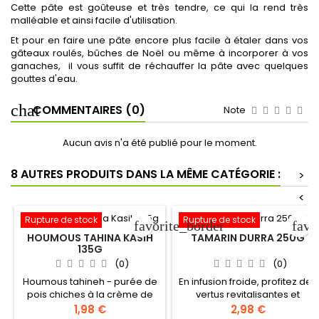
Cette pâte est goûteuse et très tendre, ce qui la rend très
malléable et ainsi facile d'utilisation.
Et pour en faire une pâte encore plus facile à étaler dans vos
gâteaux roulés, bûches de Noël ou même à incorporer à vos
ganaches, il vous suffit de réchauffer la pâte avec quelques
gouttes d'eau.
COMMENTAIRES (0)
Note
Aucun avis n'a été publié pour le moment.
8 AUTRES PRODUITS DANS LA MÊME CATÉGORIE :
>
<
Rupture de stock
Rupture de stock
favorite_border
favo
HOUMOUS TAHINA KASIH
TAMARIN DURRA 250G
135G
(0)
(0)
Houmous tahineh - purée de
En infusion froide, profitez des
pois chiches à la crème de
vertus revitalisantes et
sésame Origine : Jordanie
rafraichissantes du jus de
1,98 €
2,98 €