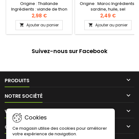
Origine : Thaïlande
Origine : Maroc Ingrédients :
Ingrédients : viande de thon
sardine, huile, sel
blanc cuit 70%, huile végétale,
2,98 €
2,49 €
sel, eau 30%
Ajouter au panier
Ajouter au panier


Suivez-nous sur Facebook

PRODUITS

NOTRE SOCIÉTÉ

VOTRE COMPTE
Cookies

CONTACT
Ce magasin utilise des cookies pour améliorer
votre expérience de navigation.