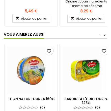
Origine : Liban Ingrédients
: crème de sésame
5,49 €
8,29 €
Ajouter au panier
Ajouter au panier


VOUS AIMEREZ AUSSI
<
>
favorite_border
favorite_border
THON NATURE DURRA 160G
SARDINE À L'HUILE DURRA
125G
(0)
(0)