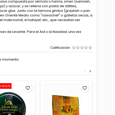
 masa compuesta por sémola o harina, smen (samneh,
) y azúcar, y se rellena con pasta de dátiles,
úcar glas. Junto con la famosa ghriba (graybeh o pan
 en Oriente Medio como "nawachef" o galletas secas, a
el mabroumé, el katayef, etc., que necesitan ser
es de Levante. Para el Aid o la Navidad, una vez
Calificación
te momento.
<
>
e stock
favorite_border
favorite_border