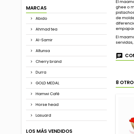
El maamo
ghee o ma
MARCAS
pistacho
de molde
Abido
diferenci
empapad
Ahmad tea
El maamou
Al-Samir
servidas,
Altunsa
COM
Cherry brand
Durra
8 OTRO
GOLD MEDAL
Hamwi Café
Horse head
Lasuard
LOS MÁS VENDIDOS