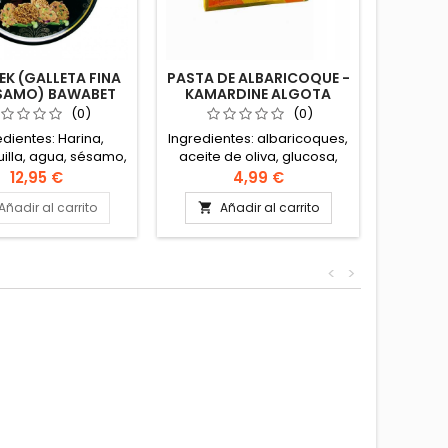
K (GALLETA FINA
PASTA DE ALBARICOQUE -
MAAMO
ÉSAMO) BAWABET
KAMARDINE ALGOTA
ZA
MASHQ 500G
400G
(0)
(0)
edientes: Harina,
Ingredientes: albaricoques,
Descubra
illa, agua, sésamo,
aceite de oliva, glucosa,
la ma
ar, masa madre
conservante
estas d
12,95 €
4,99 €
ntica receta de
rellena
Añadir al carrito
Añadir al carrito
A


levantina
pasta 
derri
Ingred
trigo, a
<
>
masa 
pistacho
d