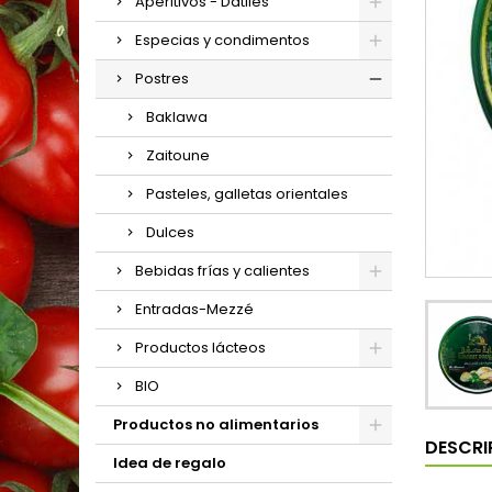
Aperitivos - Dátiles
Especias y condimentos
Postres
Baklawa
Zaitoune
Pasteles, galletas orientales
Dulces
Bebidas frías y calientes
Entradas-Mezzé
Productos lácteos
BIO
Productos no alimentarios
DESCRI
Idea de regalo