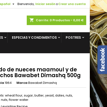

spañol
Bienvenido,
Iniciar sesión
o
Crear una cuenta
×
×
×
shopping_cart
Carrito:
0
Productos - 0,00 €
ES
ESPECIAS Y CONDIMENTOS
POSTRES
n
s
ido de nueces maamoul y de
achos Bawabet Dimashq 500g
cia
1964
Marca
Bawabet Dimashq
ts: wheat flour, sugar, butter, yeast, dates, nuts,
 nuts, flower water.
c Levantine Recipe