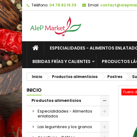
Teléfono:
04.78.82.16.39
Email:
contact@alepmark
M
C
I
add_circle_outline
De
No
ESPECIALIDADES - ALIMENTOS ENLATAD
BEBIDAS FRÍAS Y CALIENTES
PRODUCTOS LÁ
Inicio
Productos alimenticios
Postres
Su
INICIO
Fuera d
Productos alimenticios
Especialidades - Alimentos
enlatados
Las legumbres y los granos