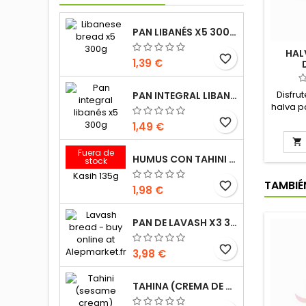
PAN LIBANÉS X5 300G
HAL
favorite_border
1,39 €
Disfru
PAN INTEGRAL LIBANÉS X5 300G
halva p
merie
favorite_border
1,49 €
crema 

aceite 
Fuera de
modif
HUMUS CON TAHINI KASIH 135G
stock
hal
vainill
TAMBIÉ
favorite_border
1,98 €
ese
PAN DE LAVASH X3 300G
favorite_border
3,98 €
TAHINA (CREMA DE SÉSAMO) DURRA 800G