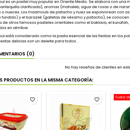
ul es un pastel muy popular en Oriente Medio. Se elabora con una
ntequilla clarificada), aromas (mahaleb, agua de rosas o de naranja
s o nueces. Los maamouls de pistacho y nuez se espolvorean con az
 fundido) y el barazek (galletas de sésamo y pistacho), se conocen
a de otros famosos pasteles orientales como el baklava, el kunafah, 
os en almíbar.
l está considerado como la pasta esencial de las fiestas en los país
 estas delicias son un deleite para todos...
ENTARIOS (0)
No hay reseñas de clientes en es
S PRODUCTOS EN LA MISMA CATEGORÍA:
Fuera d
favorite_border
favorite_border