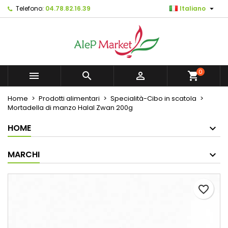

Telefono:
04.78.82.16.39
Italiano
×
×
×
Mes listes d'envies
Crea lista dei desideri
Accedi
Créer une nouvelle liste
add_circle_outline
Devi avere effettuato l'accesso per salvare dei
Nome lista dei desideri
prodotti nella tua lista dei desideri.
0



shopping_cart
Annulla
Accedi
Home
Prodotti alimentari
Specialità-Cibo in scatola
Annulla
Crea lista dei desideri
Mortadella di manzo Halal Zwan 200g
HOME
MARCHI
favorite_border