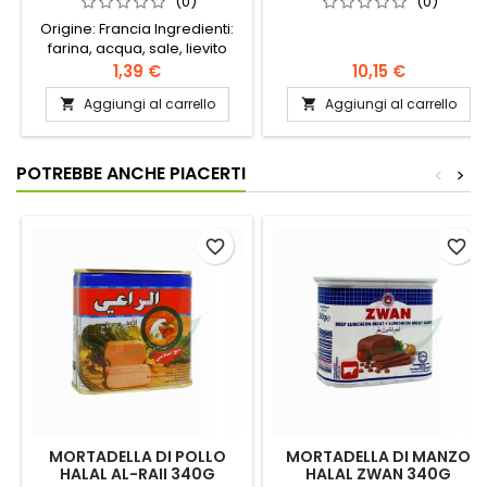
(0)
(0)
Origine: Francia Ingredienti:
farina, acqua, sale, lievito
Sacchetto da 5 polpetteSi
1,39 €
10,15 €
prega di notare che dal
Aggiungi al carrello
Aggiungi al carrello


momento della spedizione,
la consegna richiede tra 1 e 3
giorni lavorativi in Francia
(fino a 5 giorni per l'estero).
POTREBBE ANCHE PIACERTI
<
>
Non possiamo quindi
garantire che il pane
rimanga fresco fino alla
consegna, specialmente con
favorite_border
favorite_border
le alte temperature
dell'estate.
MORTADELLA DI POLLO
MORTADELLA DI MANZO
HALAL AL-RAII 340G
HALAL ZWAN 340G