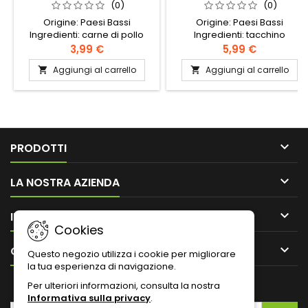
(0)
(0)
Origine: Paesi Bassi
Origine: Paesi Bassi
Ingredienti: carne di pollo
Ingredienti: tacchino
separata meccanicamente
separato meccanicamente
3,99 €
5,99 €
(79%), acqua, farina di grano,
disossato 25%, pollo
Aggiungi al carrello
Aggiungi al carrello


erbe, sciroppo di glucosio
separato meccanicamente
disidratato, fecola di patate,
disossato 23%, polmone di
sale, carne di pollo (1%), soia,
vitello 20%, acqua, grasso di
conservante E250
manzo 7%, cuore di vitello 6%,
fecola di patate, farina di
senape, sale, stabilizzatore:

E451, spezie, antiossidante:
PRODOTTI
E316, conservante: E250

LA NOSTRA AZIENDA

IL TUO ACCOUNT
Cookies

CONTATTO
Questo negozio utilizza i cookie per migliorare
la tua esperienza di navigazione.
NEWSLETTER
Per ulteriori informazioni, consulta la nostra
Informativa sulla privacy
.