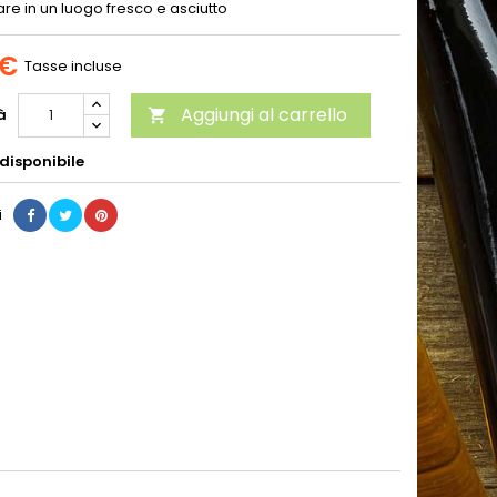
re in un luogo fresco e asciutto
 €
Tasse incluse
Aggiungi al carrello
à

disponibile
i