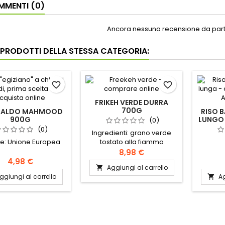
MENTI (0)
Ancora nessuna recensione da parte
I PRODOTTI DELLA STESSA CATEGORIA:
favorite_border
favorite_border
FRIKEH VERDE DURRA
700G
 BALDO MAHMOOD
RISO 
900G
LUNGO
(0)
(0)
Ingredienti: grano verde
ne: Unione Europea
tostato alla fiamma
8,98 €
4,98 €
Aggiungi al carrello

ggiungi al carrello
Ag
