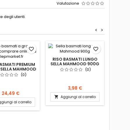
Valutazione
 degli utenti.
<
>
favorite_border
favorite_border
RISO BASMATI LUNGO
RISO 
SELLA MAHMOOD 900G
SELL
BASMATI PREMIUM
 SELLA MAHMOOD
(0)
4.5KG
(0)
3,98 €
24,49 €
Aggiungi al carrello
Ag


giungi al carrello