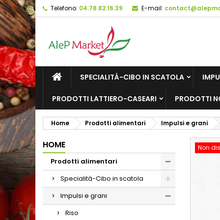
Telefono:
04.78.82.16.39
E-mail:
contact@alepmar
M
C
A
add_circle_outline
De
No
dei
SPECIALITÀ-CIBO IN SCATOLA
IMPU
PRODOTTI LATTIERO-CASEARI
PRODOTTI N
Home
Prodotti alimentari
Impulsi e grani
HOME
Non dis
Prodotti alimentari
Specialità-Cibo in scatola
Impulsi e grani
Riso