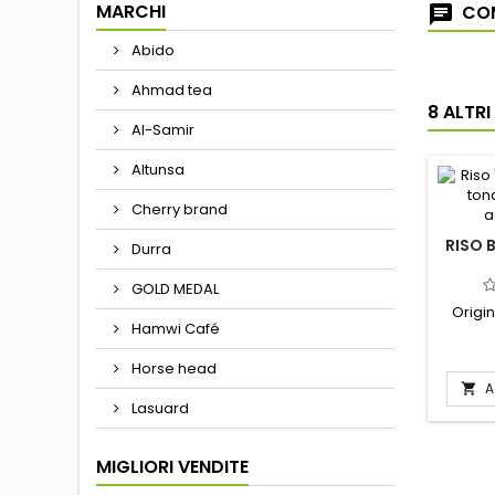
MARCHI
COM
Abido
Ahmad tea
8 ALTR
Al-Samir
Altunsa
Cherry brand
RISO
Durra
GOLD MEDAL
Origi
Hamwi Café
Horse head
A

Lasuard
MIGLIORI VENDITE