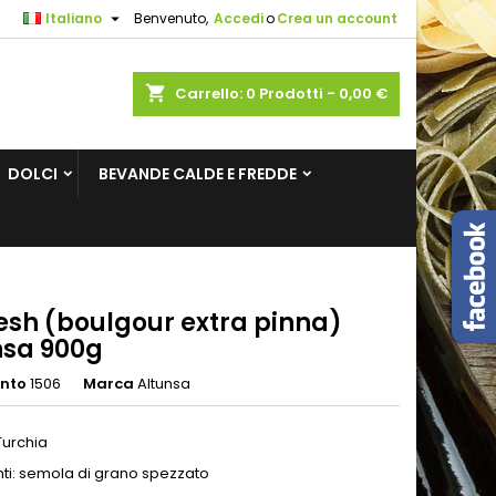

Italiano
Benvenuto,
Accedi
o
Crea un account
×
×
×
shopping_cart
Carrello:
0
Prodotti - 0,00 €
sta
DOLCI
BEVANDE CALDE E FREDDE
i
i
esh (boulgour extra pinna)
nsa 900g
ento
1506
Marca
Altunsa
Turchia
nti: semola di grano spezzato